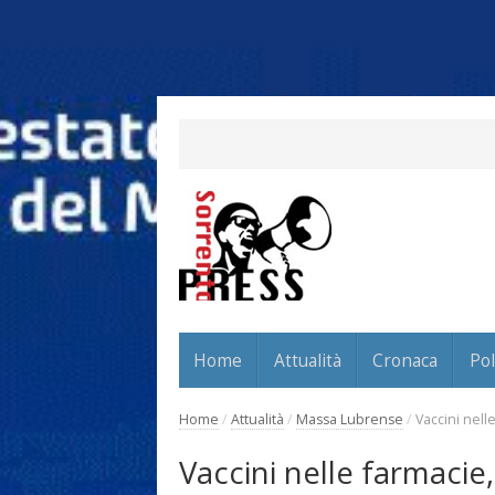
Home
Attualità
Cronaca
Pol
Home
/
Attualità
/
Massa Lubrense
/
Vaccini nell
Vaccini nelle farmacie,