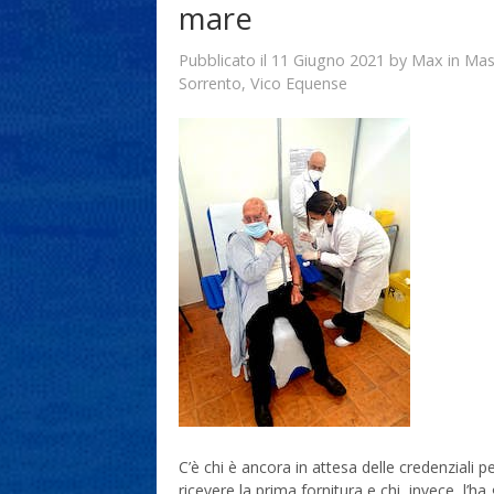
mare
11 Giugno 2021
Max
Pubblicato il
by
in
Mas
Sorrento
,
Vico Equense
C’è chi è ancora in attesa delle credenziali 
ricevere la prima fornitura e chi, invece, l’ha