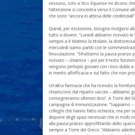
nessuno, solo a Vico Equense mi dicono che
l’attenzione si concentra verso il Comune a
che sono “ancora in attesa delle credenziali”
Quindi, per esclusione, bisogna rivolgersi al
tutto a dovere. “Lunedì abbiamo ricevuto le
sempre a Il Mattino la titolare, la dottores
mercoledì siamo partiti con le somministraz
l’inoculazione. “Sfruttiamo la pausa pranzo
ricevuto – chiarisce – poi per il resto funz
vengono perlopiù giovani con i loro dubbi a 
in merito all’efficacia e sul fatto che non pro
Un’altra farmacia che ha ricevuto la fornitu
chiariscono dal reparto vaccini – abbiamo 
consegneranno ulteriori dosi”. A Torre del 
campagna di immunizzazione. “Sappiamo – chi
colleghi che hanno fatto richiesta, ma per or
disporre degli spazi necessari che in molti 
alla pausa pranzo approfittando dello spacco
sempre a Torre del Greco. “Abbiamo aderito