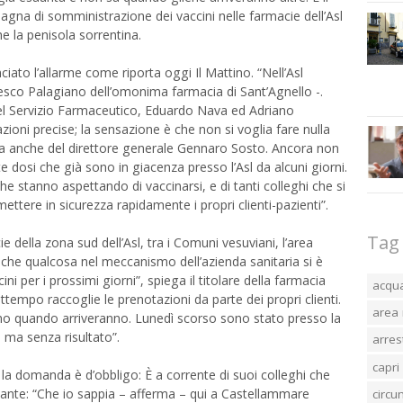
mpagna di somministrazione dei vaccini nelle farmacie dell’Asl
e la penisola sorrentina.
nciato l’allarme come riporta oggi Il Mattino. “Nell’Asl
cesco Palagiano dell’omonima farmacia di Sant’Agnello -.
del Servizio Farmaceutico, Eduardo Nava ed Adriano
zioni precise; la sensazione è che non si voglia fare nulla
uta anche del direttore generale Gennaro Sosto. Ancora non
te dosi che già sono in giacenza presso l’Asl da alcuni giorni.
he stanno aspettando di vaccinarsi, e di tanti colleghi che si
ttere in sicurezza rapidamente i propri clienti-pazienti”.
Tag
 della zona sud dell’Asl, tra i Comuni vesuviani, l’area
che qualcosa nel meccanismo dell’azienda sanitaria si è
i per i prossimi giorni”, spiega il titolare della farmacia
acqu
ttempo raccoglie le prenotazioni da parte dei propri clienti.
area 
mo quando arriveranno. Lunedì scorso sono stato presso la
 ma senza risultato”.
arres
capri
 la domanda è d’obbligo: È a corrente di suoi colleghi che
mante: “Che io sappia – afferma – qui a Castellammare
circ