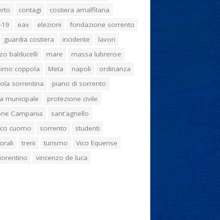
erto
contagi
costiera amalfitana
-19
eav
elezioni
fondazione sorrento
guardia costiera
incidente
lavori
zo balducelli
mare
massa lubrense
imo coppola
Meta
napoli
ordinanza
ola sorrentina
piano di sorrento
ia municipale
protezione civile
one Campania
sant'agnello
aco cuomo
sorrento
studenti
orali
treni
turismo
Vico Equense
 fiorentino
vincenzo de luca