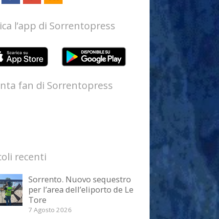
ica l’app di Sorrentopress
nta fan di Sorrentopress
coli recenti
Sorrento. Nuovo sequestro
per l’area dell’eliporto de Le
Tore
7 Agosto 2026