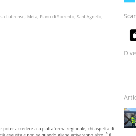
Scar
sa Lubrense
,
Meta
,
Piano di Sorrento
,
Sant'Agnello
,
Dive
Arti
per poter accedere alla piattaforma regionale, chi aspetta di
 già esaurita e non sa quando gliene arriveranno altre. È il