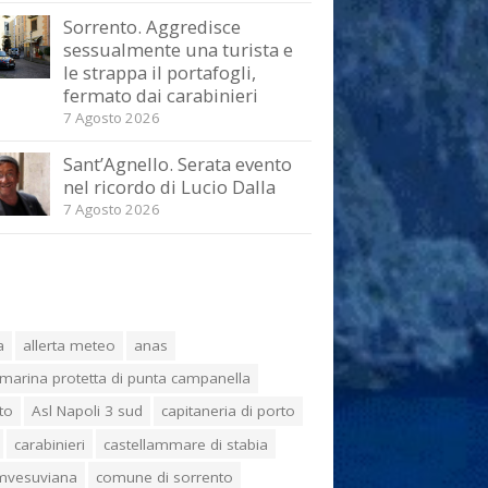
Sorrento. Aggredisce
sessualmente una turista e
le strappa il portafogli,
fermato dai carabinieri
7 Agosto 2026
Sant’Agnello. Serata evento
nel ricordo di Lucio Dalla
7 Agosto 2026
a
allerta meteo
anas
marina protetta di punta campanella
to
Asl Napoli 3 sud
capitaneria di porto
carabinieri
castellammare di stabia
umvesuviana
comune di sorrento