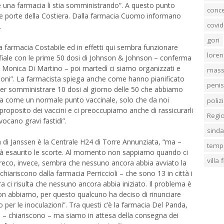
 una farmacia li stia somministrando”. A questo punto
conc
lle porte della Costiera. Dalla farmacia Cuomo informano
covid
.
gori
la farmacia Costabile ed in effetti qui sembra funzionare
loren
 fiale con le prime 50 dosi di Johnson & Johnson – conferma
sa Monica Di Martino – poi martedì ci siamo organizzati e
mass
ioni”. La farmacista spiega anche come hanno pianificato
penis
 per somministrare 10 dosi al giorno delle 50 che abbiamo
iona come un normale punto vaccinale, solo che da noi
poliz
proposito dei vaccini e ci preoccupiamo anche di rassicurarli
Regi
vocano gravi fastidi”.
sind
ra di Janssen è la Centrale H24 di Torre Annunziata, “ma –
temp
già esaurito le scorte. Al momento non sappiamo quando ci
villa
Greco, invece, sembra che nessuno ancora abbia avviato la
ariscono dalla farmacia Perriccioli – che sono 13 in città i
a ci risulta che nessuno ancora abbia iniziato. Il problema è
non abbiamo, per questo qualcuno ha deciso di rinunciare
 per le inoculazioni”. Tra questi c’è la farmacia Del Panda,
 – chiariscono – ma siamo in attesa della consegna dei