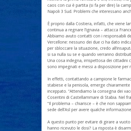
caos con cui è partita (si fa per dire) la ca
Napoli 3 Sud. Problemi che interessano anch
È proprio dalla Costiera, infatti, che viene la
continua a regnare l’ignavia – attacca Fran
Abbiamo avuto contatti con i responsabili 
Vercellone: nessuno dei due ci ha dato indica
per sbloccare la situazione, credo all’insap
si sa nulla su se e quando verranno distribui
Una cosa indegna, irrispettosa dei cittadini c
sono impegnati e messi a disposizione per me
In effetti, contattando a campione le farmacie
stabiese e la penisola, emerge chiaramente 
inceppato. “Attendiamo la consegna dei vaccin
Cosentini di Castellammare di Stabia. Nel fra
“Il problema – chiarisce – è che non sappia
sede dell’Asl per avere qualche informazione
A questo punto per evitare di girare a vuoto
hanno ricevuto le dosi? La risposta è disar