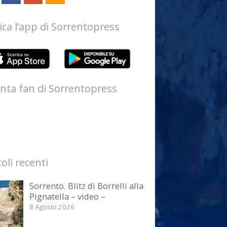
ica l’app di Sorrentopress
nta fan di Sorrentopress
coli recenti
Sorrento. Blitz di Borrelli alla
Pignatella – video –
8 Agosto 2026