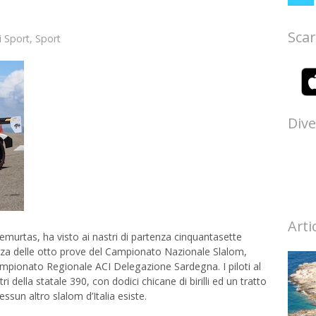
Scar
ri Sport
,
Sport
Dive
Arti
emurtas, ha visto ai nastri di partenza cinquantasette
erza delle otto prove del Campionato Nazionale Slalom,
ampionato Regionale ACI Delegazione Sardegna. I piloti al
ri della statale 390, con dodici chicane di birilli ed un tratto
ssun altro slalom d’Italia esiste.