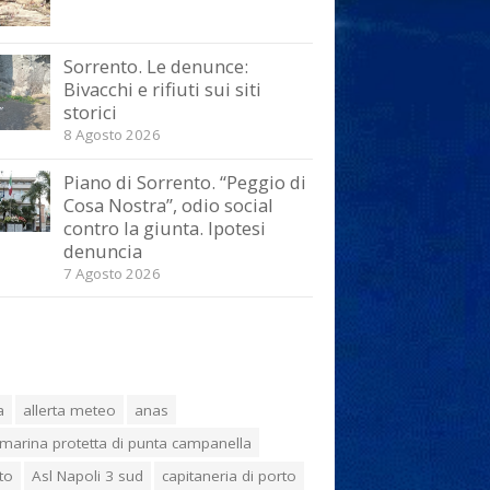
Sorrento. Le denunce:
Bivacchi e rifiuti sui siti
storici
8 Agosto 2026
Piano di Sorrento. “Peggio di
Cosa Nostra”, odio social
contro la giunta. Ipotesi
denuncia
7 Agosto 2026
a
allerta meteo
anas
marina protetta di punta campanella
to
Asl Napoli 3 sud
capitaneria di porto