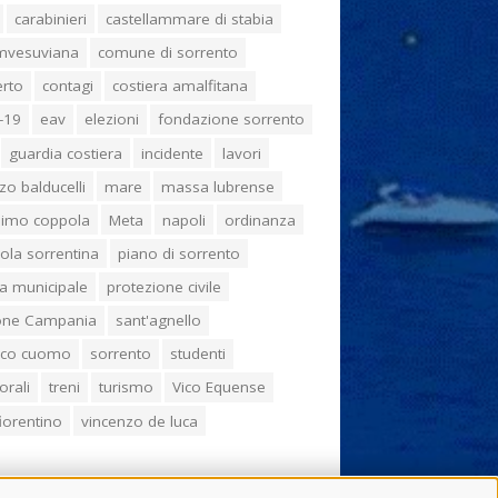
carabinieri
castellammare di stabia
umvesuviana
comune di sorrento
erto
contagi
costiera amalfitana
-19
eav
elezioni
fondazione sorrento
guardia costiera
incidente
lavori
zo balducelli
mare
massa lubrense
imo coppola
Meta
napoli
ordinanza
ola sorrentina
piano di sorrento
ia municipale
protezione civile
one Campania
sant'agnello
aco cuomo
sorrento
studenti
orali
treni
turismo
Vico Equense
 fiorentino
vincenzo de luca