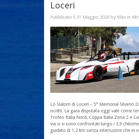
Loceri
31 Maggio 2026
Max
Pubblicato il
by
in
Alt
Lo Slalom di Loceri – 5° Memorial Silverio D
iscritti. La gara disputata oggi vale come t
Trofeo Italia Nord, Coppa Italia Zona 2 e C
via si si sono confrontati lungo i 3,9 chilomet
guidato di 1,2 km senza interruzioni che in ne