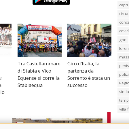
capri
circ
conc
covid
gori
loren
mass
Tra Castellammare
Giro d’Italia, la
penis
di Stabia e Vico
partenza da
poliz
e
Equense si corre la
Sorrento è stata un
Regi
a,
Stabiaequa
successo
llo
sind
temp
villa