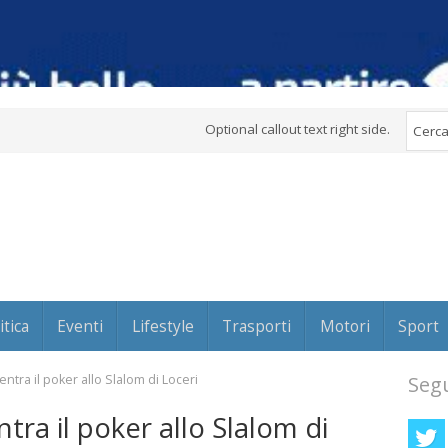
Optional callout text right side.
itica
Eventi
Lifestyle
Trasporti
Motori
Sport
ntra il poker allo Slalom di Loceri
Segu
tra il poker allo Slalom di