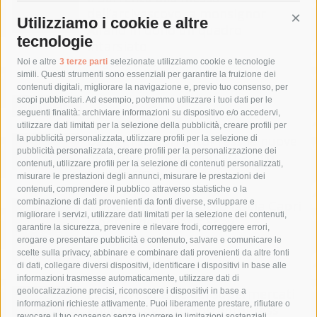
dell’arcivescovo, a monsignor
Utilizziamo i cookie e altre
Cont
Alfano in dono un quadro
tecnologie
intarsiato
3 Agosto 2026
Noi e altre
3 terze parti
selezionate utilizziamo cookie e tecnologie
simili. Questi strumenti sono essenziali per garantire la fruizione dei
contenuti digitali, migliorare la navigazione e, previo tuo consenso, per
scopi pubblicitari. Ad esempio, potremmo utilizzare i tuoi dati per le
Annunci
seguenti finalità: archiviare informazioni su dispositivo e/o accedervi,
utilizzare dati limitati per la selezione della pubblicità, creare profili per
Da oggi su SorrentoPress le nuove
la pubblicità personalizzata, utilizzare profili per la selezione di
pubblicità personalizzata, creare profili per la personalizzazione dei
offerte dei supermercati Pollio
contenuti, utilizzare profili per la selezione di contenuti personalizzati,
27 Luglio 2026
misurare le prestazioni degli annunci, misurare le prestazioni dei
contenuti, comprendere il pubblico attraverso statistiche o la
combinazione di dati provenienti da fonti diverse, sviluppare e
Il principe del Marocco lascia Capri
migliorare i servizi, utilizzare dati limitati per la selezione dei contenuti,
a bordo del Polaris Snav
garantire la sicurezza, prevenire e rilevare frodi, correggere errori,
15 Luglio 2026
erogare e presentare pubblicità e contenuto, salvare e comunicare le
scelte sulla privacy, abbinare e combinare dati provenienti da altre fonti
di dati, collegare diversi dispositivi, identificare i dispositivi in base alle
informazioni trasmesse automaticamente, utilizzare dati di
Le nuove offerte dei supermercati
geolocalizzazione precisi, riconoscere i dispositivi in base a
informazioni richieste attivamente. Puoi liberamente prestare, rifiutare o
Pollio da oggi su SorrentoPress
revocare il tuo consenso senza incorrere in limitazioni sostanziali.