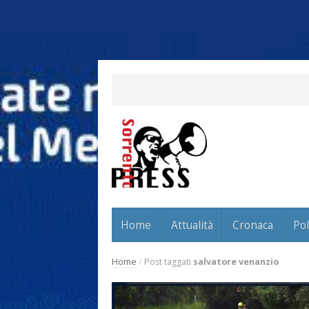
Home
Attualità
Cronaca
Pol
Home
/
Post taggati
salvatore venanzio