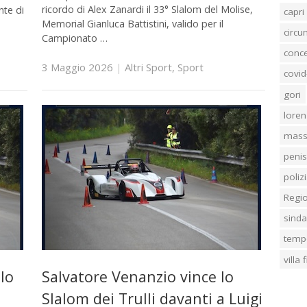
ricordo di Alex Zanardi il 33° Slalom del Molise,
nte di
capri
Memorial Gianluca Battistini, valido per il
circ
Campionato …
conc
3 Maggio 2026
|
Altri Sport
,
Sport
covid
gori
loren
mass
penis
poliz
Regi
sind
temp
villa
lo
Salvatore Venanzio vince lo
Slalom dei Trulli davanti a Luigi