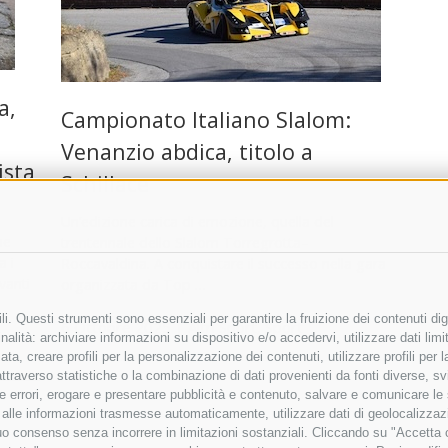
a,
Campionato Italiano Slalom:
Venanzio abdica, titolo a
ista
Schillace
Un’edizione carica di emozione, quella del
he
trentennale dello Slalom Torregrotta–
a i
Roccavaldina. A conquistare il successo nella gara
vanti
organizzata da Top …
i. Questi strumenti sono essenziali per garantire la fruizione dei contenuti dig
6 Ottobre 2025
|
Altri Sport
,
Sport
alità: archiviare informazioni su dispositivo e/o accedervi, utilizzare dati limita
zata, creare profili per la personalizzazione dei contenuti, utilizzare profili per
raverso statistiche o la combinazione di dati provenienti da fonti diverse, svilu
ere errori, erogare e presentare pubblicità e contenuto, salvare e comunicare le
base alle informazioni trasmesse automaticamente, utilizzare dati di geolocalizza
tuo consenso senza incorrere in limitazioni sostanziali. Cliccando su "Accetta co