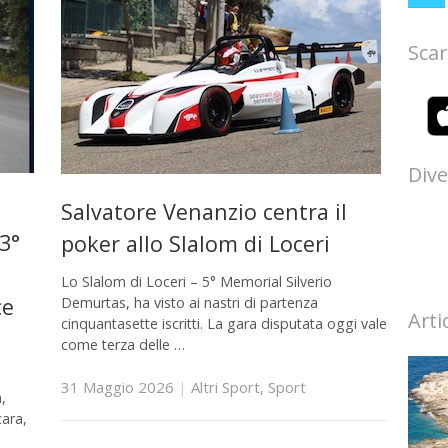
Scar
Dive
Salvatore Venanzio centra il
 3°
poker allo Slalom di Loceri
Lo Slalom di Loceri – 5° Memorial Silverio
ce
Demurtas, ha visto ai nastri di partenza
Arti
cinquantasette iscritti. La gara disputata oggi vale
come terza delle …
31 Maggio 2026
|
Altri Sport
,
Sport
,
cara,