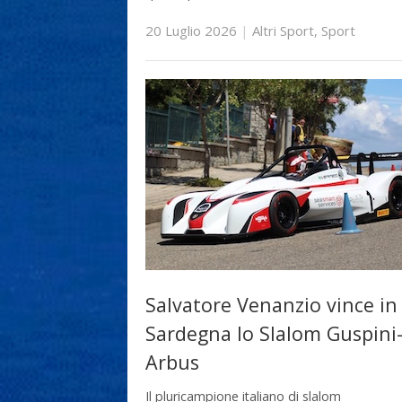
20 Luglio 2026
|
Altri Sport
,
Sport
Salvatore Venanzio vince in
Sardegna lo Slalom Guspini
Arbus
Il pluricampione italiano di slalom