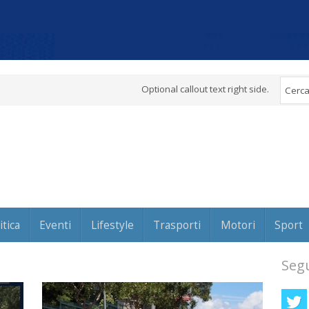
Optional callout text right side.
itica
Eventi
Lifestyle
Trasporti
Motori
Sport
Segu