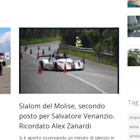
Tag
Slalom del Molise, secondo
posto per Salvatore Venanzio.
-
acqu
Ricordato Alex Zanardi
area 
arres
Si è aperto osservando un minuto di silenzio in