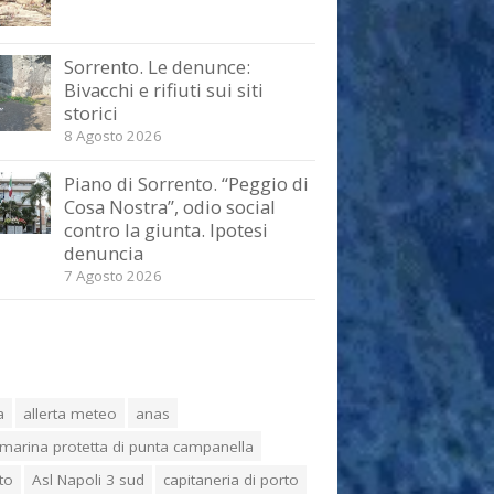
Sorrento. Le denunce:
Bivacchi e rifiuti sui siti
storici
8 Agosto 2026
Piano di Sorrento. “Peggio di
Cosa Nostra”, odio social
contro la giunta. Ipotesi
denuncia
7 Agosto 2026
a
allerta meteo
anas
marina protetta di punta campanella
to
Asl Napoli 3 sud
capitaneria di porto