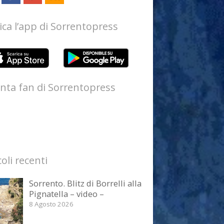
ica l’app di Sorrentopress
nta fan di Sorrentopress
coli recenti
Sorrento. Blitz di Borrelli alla
Pignatella – video –
8 Agosto 2026