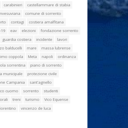
carabinieri
castellammare di stabia
umvesuviana
comune di sorrento
erto
contagi
costiera amalfitana
-19
eav
elezioni
fondazione sorrento
guardia costiera
incidente
lavori
zo balducelli
mare
massa lubrense
imo coppola
Meta
napoli
ordinanza
ola sorrentina
piano di sorrento
ia municipale
protezione civile
one Campania
sant'agnello
aco cuomo
sorrento
studenti
orali
treni
turismo
Vico Equense
 fiorentino
vincenzo de luca