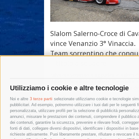
Slalom Salerno-Croce di Cav
vince Venanzio 3° Vinaccia.
Team sorrentino che conqu
il titolo a squadre
Salvatore Venanzio si aggiudica lo slalom c
chiude il Campionato Italiano di specialità tr
Utilizziamo i cookie e altre tecnologie
birilli. Al Salerno-Croce di Cava si impone da
al fresco …
Noi e altre
3 terze parti
selezionate utilizziamo cookie e tecnologie simil
pubblicitari. Ad esempio, potremmo utilizzare i tuoi dati per le seguenti fin
26 Ottobre 2025
|
Altri Sport
,
Sport
personalizzata, utilizzare profili per la selezione di pubblicità personaliz
annunci, misurare le prestazioni dei contenuti, comprendere il pubblico att
dei contenuti, garantire la sicurezza, prevenire e rilevare frodi, corregg
←
Post precedenti
fonti di dati, collegare diversi dispositivi, identificare i dispositivi in 
richieste attivamente. Puoi liberamente prestare, rifiutare o revocare il 