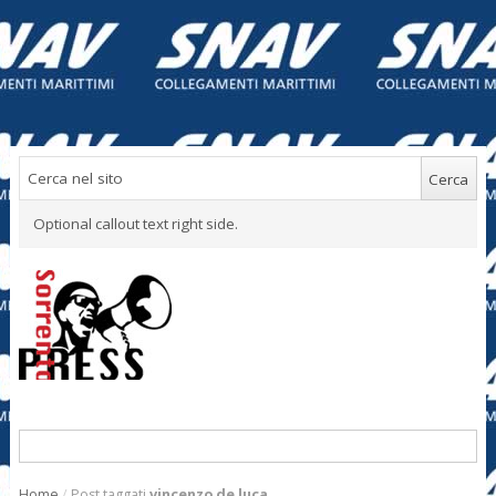
Optional callout text right side.
Home
/
Post taggati
vincenzo de luca