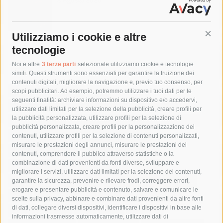
Utilizziamo i cookie e altre
Cont
tecnologie
Tag
Noi e altre
3 terze parti
selezionate utilizziamo cookie e tecnologie
simili. Questi strumenti sono essenziali per garantire la fruizione dei
contenuti digitali, migliorare la navigazione e, previo tuo consenso, per
acqua
allerta meteo
anas
scopi pubblicitari. Ad esempio, potremmo utilizzare i tuoi dati per le
seguenti finalità: archiviare informazioni su dispositivo e/o accedervi,
area marina protetta di punta campanella
arresto
utilizzare dati limitati per la selezione della pubblicità, creare profili per
la pubblicità personalizzata, utilizzare profili per la selezione di
Asl Napoli 3 sud
capitaneria di porto
capri
carabinieri
pubblicità personalizzata, creare profili per la personalizzazione dei
castellammare di stabia
circumvesuviana
contenuti, utilizzare profili per la selezione di contenuti personalizzati,
misurare le prestazioni degli annunci, misurare le prestazioni dei
comune di sorrento
concerto
contagi
contenuti, comprendere il pubblico attraverso statistiche o la
combinazione di dati provenienti da fonti diverse, sviluppare e
costiera amalfitana
covid-19
eav
elezioni
migliorare i servizi, utilizzare dati limitati per la selezione dei contenuti,
fondazione sorrento
gori
guardia costiera
incidente
garantire la sicurezza, prevenire e rilevare frodi, correggere errori,
erogare e presentare pubblicità e contenuto, salvare e comunicare le
lavori
lorenzo balducelli
mare
massa lubrense
scelte sulla privacy, abbinare e combinare dati provenienti da altre fonti
di dati, collegare diversi dispositivi, identificare i dispositivi in base alle
massimo coppola
Meta
napoli
ordinanza
informazioni trasmesse automaticamente, utilizzare dati di