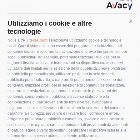
Domani e sabato interrotta la linea Eav
Napoli-Sorrento
6 Agosto 2026
Utilizziamo i cookie e altre
Cont
tecnologie
Tag
Noi e altre
3 terze parti
selezionate utilizziamo cookie e tecnologie
simili. Questi strumenti sono essenziali per garantire la fruizione dei
contenuti digitali, migliorare la navigazione e, previo tuo consenso, per
acqua
allerta meteo
anas
scopi pubblicitari. Ad esempio, potremmo utilizzare i tuoi dati per le
seguenti finalità: archiviare informazioni su dispositivo e/o accedervi,
area marina protetta di punta campanella
arresto
utilizzare dati limitati per la selezione della pubblicità, creare profili per
la pubblicità personalizzata, utilizzare profili per la selezione di
Asl Napoli 3 sud
capitaneria di porto
capri
carabinieri
pubblicità personalizzata, creare profili per la personalizzazione dei
castellammare di stabia
circumvesuviana
contenuti, utilizzare profili per la selezione di contenuti personalizzati,
misurare le prestazioni degli annunci, misurare le prestazioni dei
comune di sorrento
concerto
contagi
contenuti, comprendere il pubblico attraverso statistiche o la
combinazione di dati provenienti da fonti diverse, sviluppare e
costiera amalfitana
covid-19
eav
elezioni
migliorare i servizi, utilizzare dati limitati per la selezione dei contenuti,
fondazione sorrento
gori
guardia costiera
incidente
garantire la sicurezza, prevenire e rilevare frodi, correggere errori,
erogare e presentare pubblicità e contenuto, salvare e comunicare le
lavori
lorenzo balducelli
mare
massa lubrense
scelte sulla privacy, abbinare e combinare dati provenienti da altre fonti
di dati, collegare diversi dispositivi, identificare i dispositivi in base alle
massimo coppola
Meta
napoli
ordinanza
informazioni trasmesse automaticamente, utilizzare dati di