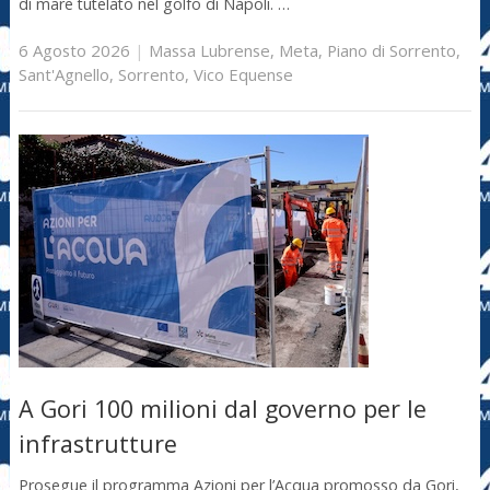
di mare tutelato nel golfo di Napoli. …
6 Agosto 2026
|
Massa Lubrense
,
Meta
,
Piano di Sorrento
,
Sant'Agnello
,
Sorrento
,
Vico Equense
A Gori 100 milioni dal governo per le
infrastrutture
Prosegue il programma Azioni per l’Acqua promosso da Gori,