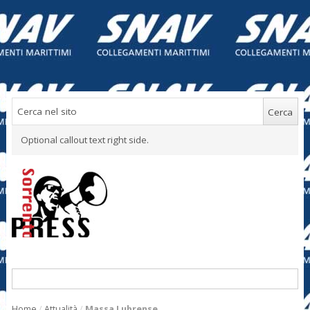
Optional callout text right side.
Home
/
Attualità
/
Massa Lubrense