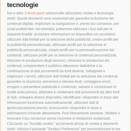
tecnologie
Tag
Noi e altre
3 terze parti
selezionate utilizziamo cookie e tecnologie
simili. Questi strumenti sono essenziali per garantire la fruizione dei
contenuti digitali, migliorare la navigazione e, previo tuo consenso, per
acqua
allerta meteo
anas
scopi pubblicitari. Ad esempio, potremmo utilizzare i tuoi dati per le
seguenti finalità: archiviare informazioni su dispositivo e/o accedervi,
area marina protetta di punta campanella
arresto
utilizzare dati limitati per la selezione della pubblicità, creare profili per
la pubblicità personalizzata, utilizzare profili per la selezione di
Asl Napoli 3 sud
capitaneria di porto
capri
carabinieri
pubblicità personalizzata, creare profili per la personalizzazione dei
castellammare di stabia
circumvesuviana
contenuti, utilizzare profili per la selezione di contenuti personalizzati,
misurare le prestazioni degli annunci, misurare le prestazioni dei
comune di sorrento
concerto
contagi
contenuti, comprendere il pubblico attraverso statistiche o la
combinazione di dati provenienti da fonti diverse, sviluppare e
costiera amalfitana
covid-19
eav
elezioni
migliorare i servizi, utilizzare dati limitati per la selezione dei contenuti,
fondazione sorrento
gori
guardia costiera
incidente
garantire la sicurezza, prevenire e rilevare frodi, correggere errori,
erogare e presentare pubblicità e contenuto, salvare e comunicare le
lavori
lorenzo balducelli
mare
massa lubrense
scelte sulla privacy, abbinare e combinare dati provenienti da altre fonti
di dati, collegare diversi dispositivi, identificare i dispositivi in base alle
massimo coppola
Meta
napoli
ordinanza
informazioni trasmesse automaticamente, utilizzare dati di
penisola sorrentina
piano di sorrento
polizia municipale
geolocalizzazione precisi, riconoscere i dispositivi in base a
informazioni richieste attivamente. Puoi liberamente prestare, rifiutare o
protezione civile
Regione Campania
sant'agnello
revocare il tuo consenso senza incorrere in limitazioni sostanziali.
Cliccando su "Accetta cookie," acconsenti all'uso di cookie e strumenti
sindaco cuomo
sorrento
studenti
temporali
treni
simili. Utilizza il pulsante "Gestisci Preferenze" per personalizzare le tue