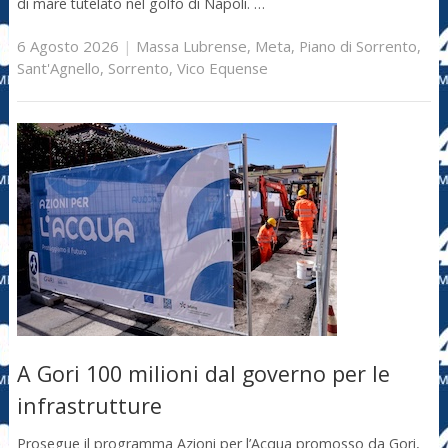
di mare tutelato nel golfo di Napoli. …
6 Agosto 2026
|
Massa Lubrense
,
Meta
,
Piano di Sorrento
,
Sant'Agnello
,
Sorrento
,
Vico Equense
A Gori 100 milioni dal governo per le
infrastrutture
Prosegue il programma Azioni per l’Acqua promosso da Gori,