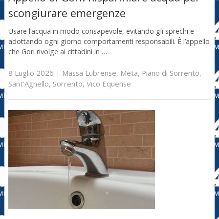
scongiurare emergenze
Usare l’acqua in modo consapevole, evitando gli sprechi e
adottando ogni giorno comportamenti responsabili. È l’appello
che Gori rivolge ai cittadini in …
8 Luglio 2026
|
Massa Lubrense
,
Meta
,
Piano di Sorrento
,
Sant'Agnello
,
Sorrento
,
Vico Equense