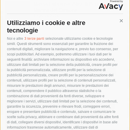
Massa Lubrense. Blitz di Borrelli anche a
Marina del Cantone
8 Agosto 2026
Utilizziamo i cookie e altre
Cont
tecnologie
Tag
Noi e altre
3 terze parti
selezionate utilizziamo cookie e tecnologie
simili. Questi strumenti sono essenziali per garantire la fruizione dei
contenuti digitali, migliorare la navigazione e, previo tuo consenso, per
acqua
allerta meteo
anas
scopi pubblicitari. Ad esempio, potremmo utilizzare i tuoi dati per le
seguenti finalità: archiviare informazioni su dispositivo e/o accedervi,
area marina protetta di punta campanella
arresto
utilizzare dati limitati per la selezione della pubblicità, creare profili per
la pubblicità personalizzata, utilizzare profili per la selezione di
Asl Napoli 3 sud
capitaneria di porto
capri
carabinieri
pubblicità personalizzata, creare profili per la personalizzazione dei
castellammare di stabia
circumvesuviana
contenuti, utilizzare profili per la selezione di contenuti personalizzati,
misurare le prestazioni degli annunci, misurare le prestazioni dei
comune di sorrento
concerto
contagi
contenuti, comprendere il pubblico attraverso statistiche o la
combinazione di dati provenienti da fonti diverse, sviluppare e
costiera amalfitana
covid-19
eav
elezioni
migliorare i servizi, utilizzare dati limitati per la selezione dei contenuti,
fondazione sorrento
gori
guardia costiera
incidente
garantire la sicurezza, prevenire e rilevare frodi, correggere errori,
erogare e presentare pubblicità e contenuto, salvare e comunicare le
lavori
lorenzo balducelli
mare
massa lubrense
scelte sulla privacy, abbinare e combinare dati provenienti da altre fonti
di dati, collegare diversi dispositivi, identificare i dispositivi in base alle
massimo coppola
Meta
napoli
ordinanza
informazioni trasmesse automaticamente, utilizzare dati di