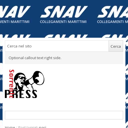
Optional callout text right side.
Home
/
Post taggati
gori