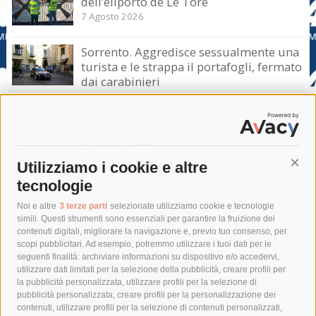
dell’eliporto de Le Tore
7 Agosto 2026
Sorrento. Aggredisce sessualmente una
turista e le strappa il portafogli, fermato
dai carabinieri
7 Agosto 2026
Sant’Agnello. Serata evento nel ricordo
di Lucio Dalla
7 Agosto 2026
Utilizziamo i cookie e altre
Cont
tecnologie
Tag
Noi e altre
3 terze parti
selezionate utilizziamo cookie e tecnologie
simili. Questi strumenti sono essenziali per garantire la fruizione dei
contenuti digitali, migliorare la navigazione e, previo tuo consenso, per
acqua
allerta meteo
anas
scopi pubblicitari. Ad esempio, potremmo utilizzare i tuoi dati per le
seguenti finalità: archiviare informazioni su dispositivo e/o accedervi,
area marina protetta di punta campanella
arresto
utilizzare dati limitati per la selezione della pubblicità, creare profili per
la pubblicità personalizzata, utilizzare profili per la selezione di
Asl Napoli 3 sud
capitaneria di porto
capri
carabinieri
pubblicità personalizzata, creare profili per la personalizzazione dei
castellammare di stabia
circumvesuviana
contenuti, utilizzare profili per la selezione di contenuti personalizzati,