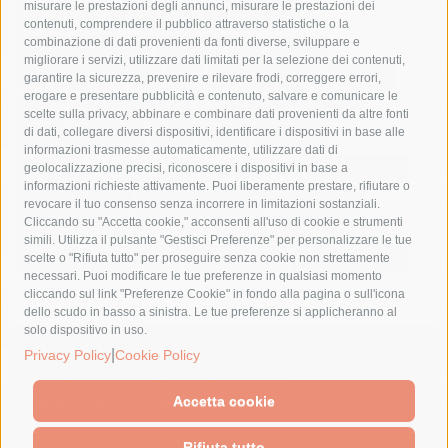
misurare le prestazioni degli annunci, misurare le prestazioni dei
comune di sorrento
concerto
contagi
contenuti, comprendere il pubblico attraverso statistiche o la
combinazione di dati provenienti da fonti diverse, sviluppare e
costiera amalfitana
covid-19
eav
elezioni
migliorare i servizi, utilizzare dati limitati per la selezione dei contenuti,
fondazione sorrento
gori
guardia costiera
incidente
garantire la sicurezza, prevenire e rilevare frodi, correggere errori,
erogare e presentare pubblicità e contenuto, salvare e comunicare le
lavori
lorenzo balducelli
mare
massa lubrense
scelte sulla privacy, abbinare e combinare dati provenienti da altre fonti
di dati, collegare diversi dispositivi, identificare i dispositivi in base alle
massimo coppola
Meta
napoli
ordinanza
informazioni trasmesse automaticamente, utilizzare dati di
penisola sorrentina
piano di sorrento
polizia municipale
geolocalizzazione precisi, riconoscere i dispositivi in base a
informazioni richieste attivamente. Puoi liberamente prestare, rifiutare o
protezione civile
Regione Campania
sant'agnello
revocare il tuo consenso senza incorrere in limitazioni sostanziali.
Cliccando su "Accetta cookie," acconsenti all'uso di cookie e strumenti
sindaco cuomo
sorrento
studenti
temporali
treni
simili. Utilizza il pulsante "Gestisci Preferenze" per personalizzare le tue
turismo
Vico Equense
villa fiorentino
vincenzo de luca
scelte o "Rifiuta tutto" per proseguire senza cookie non strettamente
necessari. Puoi modificare le tue preferenze in qualsiasi momento
cliccando sul link "Preferenze Cookie" in fondo alla pagina o sull'icona
dello scudo in basso a sinistra. Le tue preferenze si applicheranno al
solo dispositivo in uso.
© 2015 SorrentoPress. All rights reserved.
|
Privacy Policy
Cookie Policy
Il giornale online della Penisola Sorrentina
Privacy policy
-
Cookie Policy
Accetta cookie
Rifiuta tutto