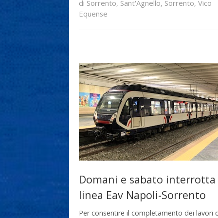
di Sorrento
,
Sant'Agnello
,
Sorrento
,
Vico
Equense
Domani e sabato interrotta 
linea Eav Napoli-Sorrento
Per consentire il completamento dei lavori d