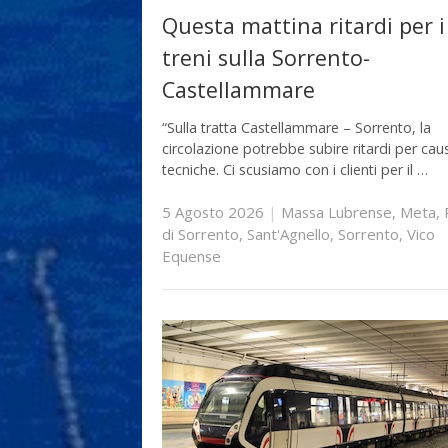
Questa mattina ritardi per i
treni sulla Sorrento-
Castellammare
“Sulla tratta Castellammare – Sorrento, la
circolazione potrebbe subire ritardi per cau
tecniche. Ci scusiamo con i clienti per il …
5 Agosto 2026
|
Massa Lubrense
,
Meta
,
di Sorrento
,
Sant'Agnello
,
Sorrento
,
Vico
Equense