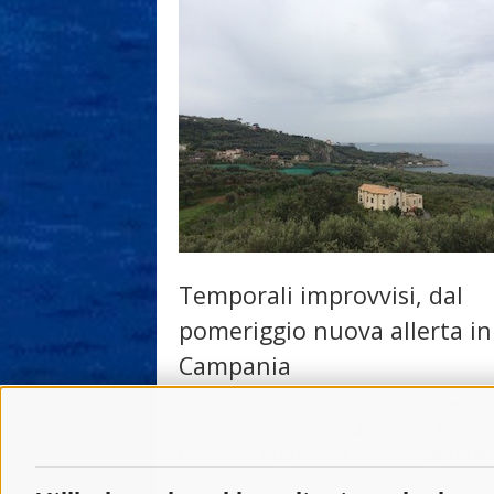
Temporali improvvisi, dal
pomeriggio nuova allerta in
Campania
La Protezione Civile della Regione Campania
considerazione delle valutazioni del Centro
Funzionale sugli scenari meteorologici in at
sulla loro …