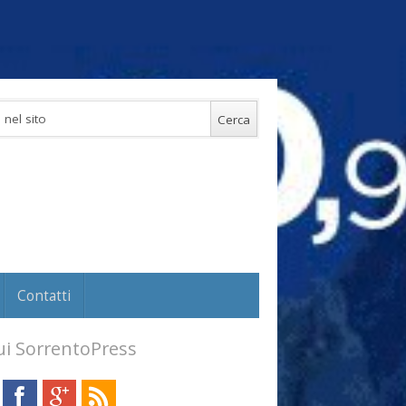
Contatti
i SorrentoPress