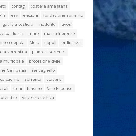
erto
contagi
costiera amalfitana
-19
eav
elezioni
fondazione sorrento
guardia costiera
incidente
lavori
zo balducelli
mare
massa lubrense
imo coppola
Meta
napoli
ordinanza
ola sorrentina
piano di sorrento
ia municipale
protezione civile
one Campania
sant'agnello
aco cuomo
sorrento
studenti
orali
treni
turismo
Vico Equense
 fiorentino
vincenzo de luca