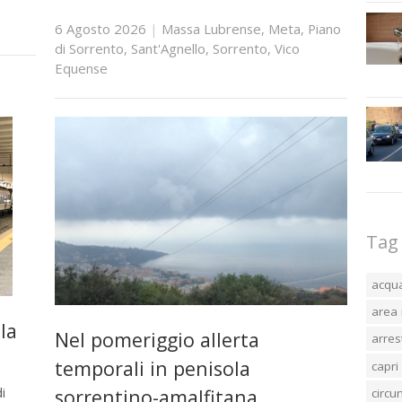
6 Agosto 2026
|
Massa Lubrense
,
Meta
,
Piano
di Sorrento
,
Sant'Agnello
,
Sorrento
,
Vico
Equense
Tag
acqu
area 
la
Nel pomeriggio allerta
arres
temporali in penisola
capri
sorrentino-amalfitana
i
circ