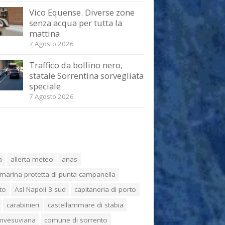
Vico Equense. Diverse zone
senza acqua per tutta la
mattina
7 Agosto 2026
Traffico da bollino nero,
statale Sorrentina sorvegliata
speciale
7 Agosto 2026
a
allerta meteo
anas
marina protetta di punta campanella
to
Asl Napoli 3 sud
capitaneria di porto
carabinieri
castellammare di stabia
umvesuviana
comune di sorrento