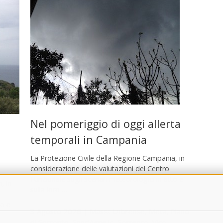
Nel pomeriggio di oggi allerta
temporali in Campania
La Protezione Civile della Regione Campania, in
considerazione delle valutazioni del Centro
Funzionale sugli scenari meteorologici in atto e
, in
sulla loro …
to e
3 Agosto 2026
|
Massa Lubrense
,
Meta
,
Piano
di Sorrento
,
Sant'Agnello
,
Sorrento
,
Vico