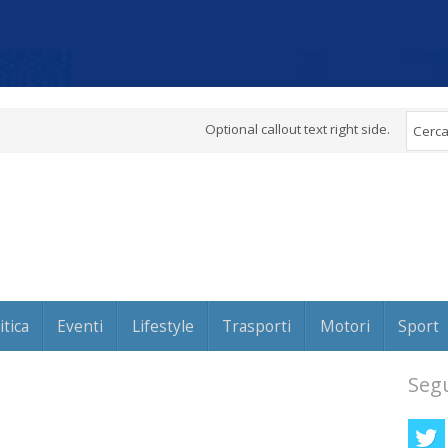
Optional callout text right side.
itica
Eventi
Lifestyle
Trasporti
Motori
Sport
Segu