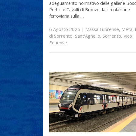
adeguamento normativo delle gallerie Bosc
Portici e Cavalli di Bronzo, la circolazione
ferroviaria sulla …
6 Agosto 2026
|
Massa Lubrense
,
Meta
,
di Sorrento
,
Sant'Agnello
,
Sorrento
,
Vico
Equense