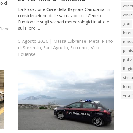
o di
conc
La Protezione Civile della Regione Campania, in
covid
considerazione delle valutazioni del Centro
Funzionale sugli scenari meteorologici in atto e
gori
sulla loro …
Piano
loren
5 Agosto 2026
|
Massa Lubrense
,
Meta
,
Piano
mass
di Sorrento
,
Sant'Agnello
,
Sorrento
,
Vico
penis
Equense
poliz
Regi
sind
temp
villa