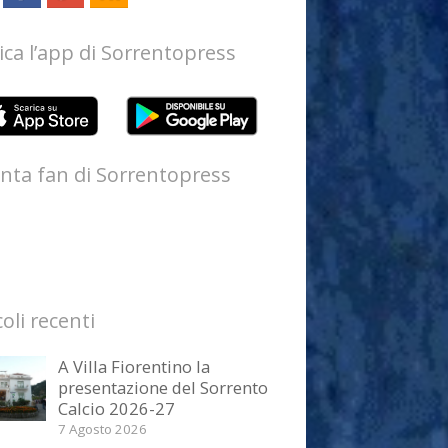
ica l’app di Sorrentopress
nta fan di Sorrentopress
coli recenti
A Villa Fiorentino la
presentazione del Sorrento
Calcio 2026-27
7 Agosto 2026