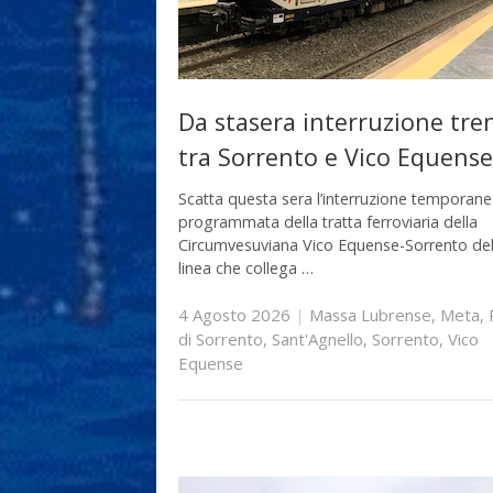
Da stasera interruzione tre
tra Sorrento e Vico Equense
Scatta questa sera l’interruzione temporan
programmata della tratta ferroviaria della
Circumvesuviana Vico Equense-Sorrento del
linea che collega …
4 Agosto 2026
|
Massa Lubrense
,
Meta
,
di Sorrento
,
Sant'Agnello
,
Sorrento
,
Vico
Equense