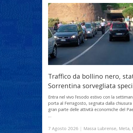
Traffico da bollino nero, sta
Sorrentina sorvegliata speci
Entra nel vivo l’esodo estivo con la settima
porta al Ferragosto, segnata dalla chiusura 
gran parte delle attività economiche del Pae
…
7 Agosto 2026
|
Massa Lubrense
,
Meta
,