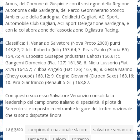
Arbus, del Comune di Guspini e con il sostegno della Regione
Autonoma della Sardegna, del Parco Geominerario Storico
Ambientale della Sardegna, Coldiretti Cagliari, ACI Sport,
Automobile Club Cagliari, ACI Sport Delegazione Sardegna, e
con la collaborazione dell’associazione Ogliastra Racing.
Classifica: 1. Venanzio Salvatore (Nova Proto 2000) punti
143,87; 2. Idili Roberto (Idili) 153,64; 3. Piras Paolo (Gloria B5)
154,75; 4. Esposito Giuseppe (Industrias Lahoz) 156,61; 5.
Gangemi Domenico (Fiat 127) 161,58; 6. Niolu Lussorio (Fiat
X1/9) 164,57; 7. Ibba Angelo (Fiat 126) 167,46; 8. Gessa Marino
(Chevy coupè) 168,12; 9. Coghe Giovanni (Citroen Saxo) 168,16;
10. Pira Gianfranco (Renault 5 GT) 168,87.
Con questo successo Salvatore Venanzio consolida la
leadership del campionato italiano di specialità. Il pilota di
Sorrento si è imposto in entrambe le gare del trofeo nazionale
che si sono disputate finora.
Taggato
campionato nazionale slalom
salvatore venanzio
sardegna
slalom
sorrento