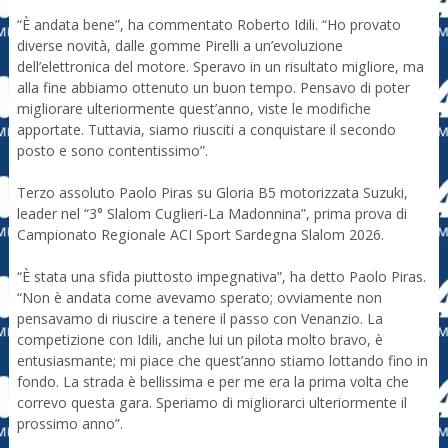
“È andata bene”, ha commentato Roberto Idili. “Ho provato
diverse novità, dalle gomme Pirelli a un’evoluzione
dell’elettronica del motore. Speravo in un risultato migliore, ma
alla fine abbiamo ottenuto un buon tempo. Pensavo di poter
migliorare ulteriormente quest’anno, viste le modifiche
apportate. Tuttavia, siamo riusciti a conquistare il secondo
posto e sono contentissimo”.
Terzo assoluto Paolo Piras su Gloria B5 motorizzata Suzuki,
leader nel “3° Slalom Cuglieri-La Madonnina”, prima prova di
Campionato Regionale ACI Sport Sardegna Slalom 2026.
“È stata una sfida piuttosto impegnativa”, ha detto Paolo Piras.
“Non è andata come avevamo sperato; ovviamente non
pensavamo di riuscire a tenere il passo con Venanzio. La
competizione con Idili, anche lui un pilota molto bravo, è
entusiasmante; mi piace che quest’anno stiamo lottando fino in
fondo. La strada è bellissima e per me era la prima volta che
correvo questa gara. Speriamo di migliorarci ulteriormente il
prossimo anno”.