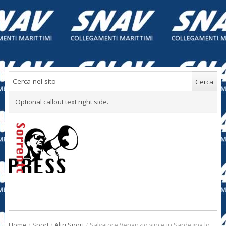
Optional callout text right side.
Home
/
Sport
/
Altri Sport
/
Salvatore Venanzio vince in Sardegna lo