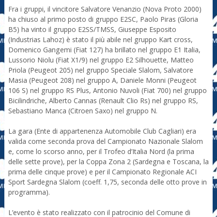
Fra i gruppi, il vincitore Salvatore Venanzio (Nova Proto 2000)
ha chiuso al primo posto di gruppo E2SC, Paolo Piras (Gloria
B5) ha vinto il gruppo E2SS/TMSS, Giuseppe Esposito
(Industrias Lahoz) è stato il più abile nel gruppo Kart cross,
Domenico Gangemi (Fiat 127) ha brillato nel gruppo E1 Italia,
Lussorio Niolu (Fiat X1/9) nel gruppo E2 Silhouette, Matteo
Priola (Peugeot 205) nel gruppo Speciale Slalom, Salvatore
Masia (Peugeot 208) nel gruppo A, Daniele Monni (Peugeot
106 S) nel gruppo RS Plus, Antonio Nuvoli (Fiat 700) nel gruppo
Bicilindriche, Alberto Cannas (Renault Clio Rs) nel gruppo RS,
Sebastiano Manca (Citroen Saxo) nel gruppo N.
La gara (Ente di appartenenza Automobile Club Cagliari) era
valida come seconda prova del Campionato Nazionale Slalom
e, come lo scorso anno, per il Trofeo d’Italia Nord (la prima
delle sette prove), per la Coppa Zona 2 (Sardegna e Toscana, la
prima delle cinque prove) e per il Campionato Regionale ACI
Sport Sardegna Slalom (coeff. 1,75, seconda delle otto prove in
programma).
L’evento è stato realizzato con il patrocinio del Comune di