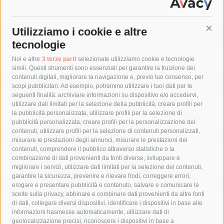
la sub colta da malore
7 Agosto 2026
Utilizziamo i cookie e altre
Cont
tecnologie
Tag
Noi e altre
3 terze parti
selezionate utilizziamo cookie e tecnologie
simili. Questi strumenti sono essenziali per garantire la fruizione dei
contenuti digitali, migliorare la navigazione e, previo tuo consenso, per
acqua
allerta meteo
anas
scopi pubblicitari. Ad esempio, potremmo utilizzare i tuoi dati per le
seguenti finalità: archiviare informazioni su dispositivo e/o accedervi,
area marina protetta di punta campanella
arresto
utilizzare dati limitati per la selezione della pubblicità, creare profili per
la pubblicità personalizzata, utilizzare profili per la selezione di
Asl Napoli 3 sud
capitaneria di porto
capri
carabinieri
pubblicità personalizzata, creare profili per la personalizzazione dei
castellammare di stabia
circumvesuviana
contenuti, utilizzare profili per la selezione di contenuti personalizzati,
misurare le prestazioni degli annunci, misurare le prestazioni dei
comune di sorrento
concerto
contagi
contenuti, comprendere il pubblico attraverso statistiche o la
combinazione di dati provenienti da fonti diverse, sviluppare e
costiera amalfitana
covid-19
eav
elezioni
migliorare i servizi, utilizzare dati limitati per la selezione dei contenuti,
fondazione sorrento
gori
guardia costiera
incidente
garantire la sicurezza, prevenire e rilevare frodi, correggere errori,
erogare e presentare pubblicità e contenuto, salvare e comunicare le
lavori
lorenzo balducelli
mare
massa lubrense
scelte sulla privacy, abbinare e combinare dati provenienti da altre fonti
di dati, collegare diversi dispositivi, identificare i dispositivi in base alle
massimo coppola
Meta
napoli
ordinanza
informazioni trasmesse automaticamente, utilizzare dati di
penisola sorrentina
piano di sorrento
polizia municipale
geolocalizzazione precisi, riconoscere i dispositivi in base a