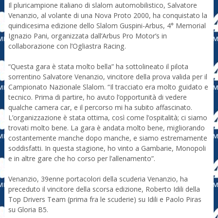
Il pluricampione italiano di slalom automobilistico, Salvatore
Venanzio, al volante di una Nova Proto 2000, ha conquistato la
quindicesima edizione dello Slalom Guspini-Arbus, 4° Memorial
Ignazio Pani, organizzata dall’Arbus Pro Motor’s in
collaborazione con l’Ogliastra Racing.
“Questa gara è stata molto bella” ha sottolineato il pilota
sorrentino Salvatore Venanzio, vincitore della prova valida per il
Campionato Nazionale Slalom. “Il tracciato era molto guidato e
tecnico. Prima di partire, ho avuto l’opportunità di vedere
qualche camera car, e il percorso mi ha subito affascinato.
L’organizzazione è stata ottima, così come l’ospitalità; ci siamo
trovati molto bene. La gara è andata molto bene, migliorando
costantemente manche dopo manche, e siamo estremamente
soddisfatti. In questa stagione, ho vinto a Gambarie, Monopoli
e in altre gare che ho corso per l’allenamento”.
Venanzio, 39enne portacolori della scuderia Venanzio, ha
preceduto il vincitore della scorsa edizione, Roberto Idili della
Top Drivers Team (prima fra le scuderie) su Idili e Paolo Piras
su Gloria B5.