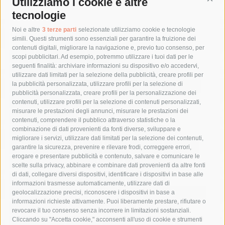
Utilizziamo i cookie e altre
Cont
tecnologie
Tag
Noi e altre
3 terze parti
selezionate utilizziamo cookie e tecnologie
simili. Questi strumenti sono essenziali per garantire la fruizione dei
contenuti digitali, migliorare la navigazione e, previo tuo consenso, per
acqua
allerta meteo
anas
scopi pubblicitari. Ad esempio, potremmo utilizzare i tuoi dati per le
seguenti finalità: archiviare informazioni su dispositivo e/o accedervi,
area marina protetta di punta campanella
arresto
utilizzare dati limitati per la selezione della pubblicità, creare profili per
la pubblicità personalizzata, utilizzare profili per la selezione di
Asl Napoli 3 sud
capitaneria di porto
capri
carabinieri
pubblicità personalizzata, creare profili per la personalizzazione dei
castellammare di stabia
circumvesuviana
contenuti, utilizzare profili per la selezione di contenuti personalizzati,
misurare le prestazioni degli annunci, misurare le prestazioni dei
comune di sorrento
concerto
contagi
contenuti, comprendere il pubblico attraverso statistiche o la
combinazione di dati provenienti da fonti diverse, sviluppare e
costiera amalfitana
covid-19
eav
elezioni
migliorare i servizi, utilizzare dati limitati per la selezione dei contenuti,
fondazione sorrento
gori
guardia costiera
incidente
garantire la sicurezza, prevenire e rilevare frodi, correggere errori,
erogare e presentare pubblicità e contenuto, salvare e comunicare le
lavori
lorenzo balducelli
mare
massa lubrense
scelte sulla privacy, abbinare e combinare dati provenienti da altre fonti
di dati, collegare diversi dispositivi, identificare i dispositivi in base alle
massimo coppola
Meta
napoli
ordinanza
informazioni trasmesse automaticamente, utilizzare dati di
penisola sorrentina
piano di sorrento
polizia municipale
geolocalizzazione precisi, riconoscere i dispositivi in base a
informazioni richieste attivamente. Puoi liberamente prestare, rifiutare o
protezione civile
Regione Campania
sant'agnello
revocare il tuo consenso senza incorrere in limitazioni sostanziali.
Cliccando su "Accetta cookie," acconsenti all'uso di cookie e strumenti
sindaco cuomo
sorrento
studenti
temporali
treni