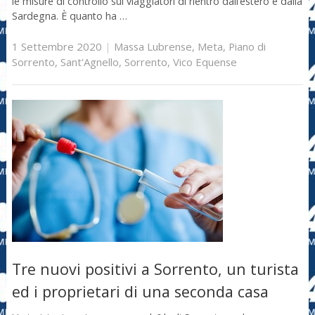
le misure di controllo sui viaggiatori di rientro dall’estero e dalla
Sardegna. È quanto ha …
1 Settembre 2020
|
Massa Lubrense
,
Meta
,
Piano di
Sorrento
,
Sant'Agnello
,
Sorrento
,
Vico Equense
Tre nuovi positivi a Sorrento, un turista
ed i proprietari di una seconda casa