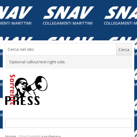
Optional callout text right side.
Home
/
Post taggati
sardegna