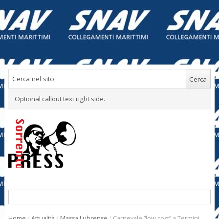
Optional callout text right side.
Home
/
Attualità
/
Massa Lubrense
/
Carnevale “low cost” a Termini,