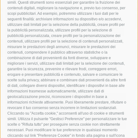
simili. Questi strumenti sono essenziali per garantire la fruizione dei
contenuti digitali, migliorare la navigazione e, previo tuo consenso, per
acqua
allerta meteo
anas
scopi pubblicitari. Ad esempio, potremmo utilizzare i tuoi dati per le
seguenti finalità: archiviare informazioni su dispositivo e/o accedervi,
area marina protetta di punta campanella
arresto
utilizzare dati limitati per la selezione della pubblicità, creare profili per
la pubblicità personalizzata, utilizzare profili per la selezione di
Asl Napoli 3 sud
capitaneria di porto
capri
carabinieri
pubblicità personalizzata, creare profili per la personalizzazione dei
castellammare di stabia
circumvesuviana
contenuti, utilizzare profili per la selezione di contenuti personalizzati,
misurare le prestazioni degli annunci, misurare le prestazioni dei
comune di sorrento
concerto
contagi
contenuti, comprendere il pubblico attraverso statistiche o la
combinazione di dati provenienti da fonti diverse, sviluppare e
costiera amalfitana
covid-19
eav
elezioni
migliorare i servizi, utilizzare dati limitati per la selezione dei contenuti,
fondazione sorrento
gori
guardia costiera
incidente
garantire la sicurezza, prevenire e rilevare frodi, correggere errori,
erogare e presentare pubblicità e contenuto, salvare e comunicare le
lavori
lorenzo balducelli
mare
massa lubrense
scelte sulla privacy, abbinare e combinare dati provenienti da altre fonti
di dati, collegare diversi dispositivi, identificare i dispositivi in base alle
massimo coppola
Meta
napoli
ordinanza
informazioni trasmesse automaticamente, utilizzare dati di
penisola sorrentina
piano di sorrento
polizia municipale
geolocalizzazione precisi, riconoscere i dispositivi in base a
informazioni richieste attivamente. Puoi liberamente prestare, rifiutare o
protezione civile
Regione Campania
sant'agnello
revocare il tuo consenso senza incorrere in limitazioni sostanziali.
Cliccando su "Accetta cookie," acconsenti all'uso di cookie e strumenti
sindaco cuomo
sorrento
studenti
temporali
treni
simili. Utilizza il pulsante "Gestisci Preferenze" per personalizzare le tue
turismo
Vico Equense
villa fiorentino
vincenzo de luca
scelte o "Rifiuta tutto" per proseguire senza cookie non strettamente
necessari. Puoi modificare le tue preferenze in qualsiasi momento
cliccando sul link "Preferenze Cookie" in fondo alla pagina o sull'icona