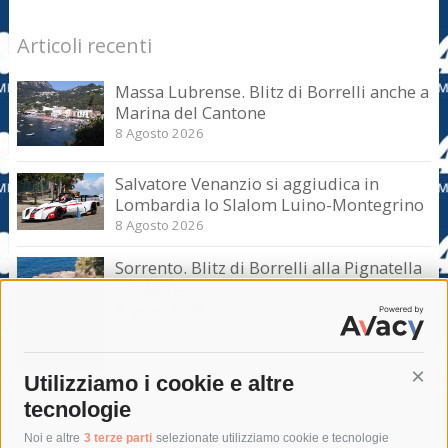
Articoli recenti
Massa Lubrense. Blitz di Borrelli anche a
Marina del Cantone
8 Agosto 2026
Salvatore Venanzio si aggiudica in
Lombardia lo Slalom Luino-Montegrino
8 Agosto 2026
Sorrento. Blitz di Borrelli alla Pignatella
– video –
8 Agosto 2026
Utilizziamo i cookie e altre
Cont
tecnologie
Tag
Noi e altre
3 terze parti
selezionate utilizziamo cookie e tecnologie