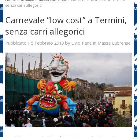
senza carri allegorici
Carnevale “low cost” a Termini,
senza carri allegorici
5 Febbraio 2013
Livio Pane
Pubblicato il
by
in
Massa Lubrense