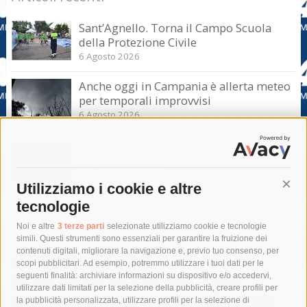
Sant’Agnello. Torna il Campo Scuola
della Protezione Civile
6 Agosto 2026
Anche oggi in Campania è allerta meteo
per temporali improvvisi
6 Agosto 2026
Domani e sabato interrotta la linea Eav
Napoli-Sorrento
6 Agosto 2026
Utilizziamo i cookie e altre
Cont
tecnologie
Tag
Noi e altre
3 terze parti
selezionate utilizziamo cookie e tecnologie
simili. Questi strumenti sono essenziali per garantire la fruizione dei
contenuti digitali, migliorare la navigazione e, previo tuo consenso, per
acqua
allerta meteo
anas
scopi pubblicitari. Ad esempio, potremmo utilizzare i tuoi dati per le
seguenti finalità: archiviare informazioni su dispositivo e/o accedervi,
area marina protetta di punta campanella
arresto
utilizzare dati limitati per la selezione della pubblicità, creare profili per
la pubblicità personalizzata, utilizzare profili per la selezione di
Asl Napoli 3 sud
capitaneria di porto
capri
carabinieri