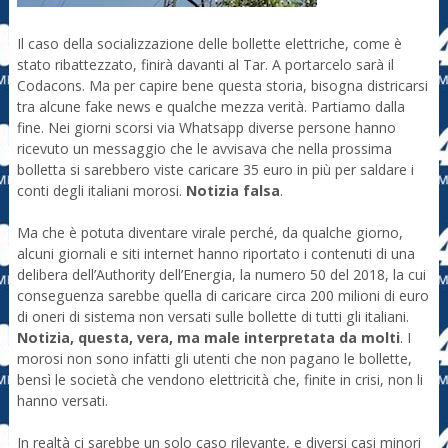
Il caso della socializzazione delle bollette elettriche, come è
stato ribattezzato, finirà davanti al Tar. A portarcelo sarà il
Codacons. Ma per capire bene questa storia, bisogna districarsi
tra alcune fake news e qualche mezza verità. Partiamo dalla
fine. Nei giorni scorsi via Whatsapp diverse persone hanno
ricevuto un messaggio che le avvisava che nella prossima
bolletta si sarebbero viste caricare 35 euro in più per saldare i
conti degli italiani morosi.
Notizia falsa
.
Ma che è potuta diventare virale perché, da qualche giorno,
alcuni giornali e siti internet hanno riportato i contenuti di una
delibera dell’Authority dell’Energia, la numero 50 del 2018, la cui
conseguenza sarebbe quella di caricare circa 200 milioni di euro
di oneri di sistema non versati sulle bollette di tutti gli italiani.
Notizia, questa, vera, ma male interpretata da molti
. I
morosi non sono infatti gli utenti che non pagano le bollette,
bensì le società che vendono elettricità che, finite in crisi, non li
hanno versati.
In realtà ci sarebbe un solo caso rilevante, e diversi casi minori