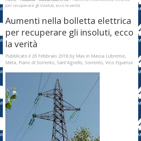
per recuperare gli insoluti, ecco la verità
Aumenti nella bolletta elettrica
per recuperare gli insoluti, ecco
la verità
26 Febbraio 2018
Max
Pubblicato il
by
in
Massa Lubrense
,
Meta
,
Piano di Sorrento
,
Sant'Agnello
,
Sorrento
,
Vico Equense