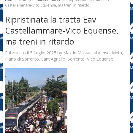
Castellammare-Vico Equense, ma treni in ritardo
Ripristinata la tratta Eav
Castellammare-Vico Equense,
ma treni in ritardo
5 Luglio 2025
Max
Pubblicato il
by
in
Massa Lubrense
,
Meta
,
Piano di Sorrento
,
Sant'Agnello
,
Sorrento
,
Vico Equense