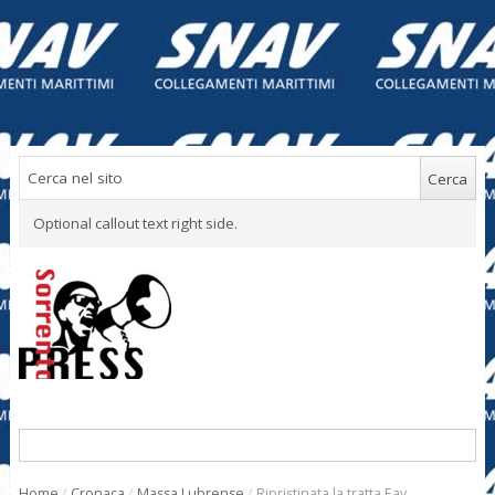
Optional callout text right side.
Home
/
Cronaca
/
Massa Lubrense
/
Ripristinata la tratta Eav