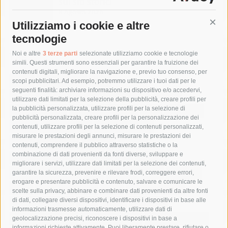
sui siti storici
8 Agosto 2026
Utilizziamo i cookie e altre
Cont
tecnologie
Tag
Noi e altre
3 terze parti
selezionate utilizziamo cookie e tecnologie
simili. Questi strumenti sono essenziali per garantire la fruizione dei
contenuti digitali, migliorare la navigazione e, previo tuo consenso, per
acqua
allerta meteo
anas
scopi pubblicitari. Ad esempio, potremmo utilizzare i tuoi dati per le
seguenti finalità: archiviare informazioni su dispositivo e/o accedervi,
area marina protetta di punta campanella
arresto
utilizzare dati limitati per la selezione della pubblicità, creare profili per
la pubblicità personalizzata, utilizzare profili per la selezione di
Asl Napoli 3 sud
capitaneria di porto
capri
carabinieri
pubblicità personalizzata, creare profili per la personalizzazione dei
castellammare di stabia
circumvesuviana
contenuti, utilizzare profili per la selezione di contenuti personalizzati,
misurare le prestazioni degli annunci, misurare le prestazioni dei
comune di sorrento
concerto
contagi
contenuti, comprendere il pubblico attraverso statistiche o la
combinazione di dati provenienti da fonti diverse, sviluppare e
costiera amalfitana
covid-19
eav
elezioni
migliorare i servizi, utilizzare dati limitati per la selezione dei contenuti,
fondazione sorrento
gori
guardia costiera
incidente
garantire la sicurezza, prevenire e rilevare frodi, correggere errori,
erogare e presentare pubblicità e contenuto, salvare e comunicare le
lavori
lorenzo balducelli
mare
massa lubrense
scelte sulla privacy, abbinare e combinare dati provenienti da altre fonti
di dati, collegare diversi dispositivi, identificare i dispositivi in base alle
massimo coppola
Meta
napoli
ordinanza
informazioni trasmesse automaticamente, utilizzare dati di
penisola sorrentina
piano di sorrento
polizia municipale
geolocalizzazione precisi, riconoscere i dispositivi in base a
informazioni richieste attivamente. Puoi liberamente prestare, rifiutare o