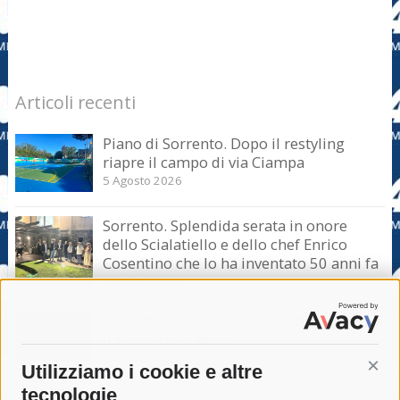
Articoli recenti
Piano di Sorrento. Dopo il restyling
riapre il campo di via Ciampa
5 Agosto 2026
Sorrento. Splendida serata in onore
dello Scialatiello e dello chef Enrico
Cosentino che lo ha inventato 50 anni fa
5 Agosto 2026
Sorrento. Maurizio de Giovanni presenta
il suo ultimo libro
5 Agosto 2026
Utilizziamo i cookie e altre
Cont
tecnologie