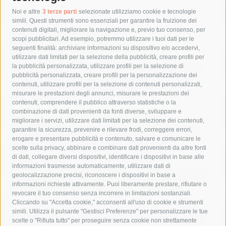
Tag
Noi e altre
3 terze parti
selezionate utilizziamo cookie e tecnologie
simili. Questi strumenti sono essenziali per garantire la fruizione dei
contenuti digitali, migliorare la navigazione e, previo tuo consenso, per
acqua
allerta meteo
anas
scopi pubblicitari. Ad esempio, potremmo utilizzare i tuoi dati per le
seguenti finalità: archiviare informazioni su dispositivo e/o accedervi,
area marina protetta di punta campanella
arresto
utilizzare dati limitati per la selezione della pubblicità, creare profili per
la pubblicità personalizzata, utilizzare profili per la selezione di
Asl Napoli 3 sud
capitaneria di porto
capri
carabinieri
pubblicità personalizzata, creare profili per la personalizzazione dei
castellammare di stabia
circumvesuviana
contenuti, utilizzare profili per la selezione di contenuti personalizzati,
misurare le prestazioni degli annunci, misurare le prestazioni dei
comune di sorrento
concerto
contagi
contenuti, comprendere il pubblico attraverso statistiche o la
combinazione di dati provenienti da fonti diverse, sviluppare e
costiera amalfitana
covid-19
eav
elezioni
migliorare i servizi, utilizzare dati limitati per la selezione dei contenuti,
fondazione sorrento
gori
guardia costiera
incidente
garantire la sicurezza, prevenire e rilevare frodi, correggere errori,
erogare e presentare pubblicità e contenuto, salvare e comunicare le
lavori
lorenzo balducelli
mare
massa lubrense
scelte sulla privacy, abbinare e combinare dati provenienti da altre fonti
di dati, collegare diversi dispositivi, identificare i dispositivi in base alle
massimo coppola
Meta
napoli
ordinanza
informazioni trasmesse automaticamente, utilizzare dati di
penisola sorrentina
piano di sorrento
polizia municipale
geolocalizzazione precisi, riconoscere i dispositivi in base a
informazioni richieste attivamente. Puoi liberamente prestare, rifiutare o
protezione civile
Regione Campania
sant'agnello
revocare il tuo consenso senza incorrere in limitazioni sostanziali.
Cliccando su "Accetta cookie," acconsenti all'uso di cookie e strumenti
sindaco cuomo
sorrento
studenti
temporali
treni
simili. Utilizza il pulsante "Gestisci Preferenze" per personalizzare le tue
turismo
Vico Equense
villa fiorentino
vincenzo de luca
scelte o "Rifiuta tutto" per proseguire senza cookie non strettamente