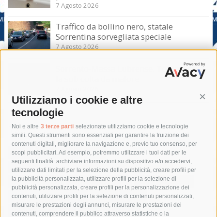
7 Agosto 2026
Traffico da bollino nero, statale
Sorrentina sorvegliata speciale
7 Agosto 2026
Sorrento-Massa Lubrense. Torna a casa
la sub colta da malore
7 Agosto 2026
Utilizziamo i cookie e altre
Cont
tecnologie
Tag
Noi e altre
3 terze parti
selezionate utilizziamo cookie e tecnologie
simili. Questi strumenti sono essenziali per garantire la fruizione dei
contenuti digitali, migliorare la navigazione e, previo tuo consenso, per
acqua
allerta meteo
anas
scopi pubblicitari. Ad esempio, potremmo utilizzare i tuoi dati per le
seguenti finalità: archiviare informazioni su dispositivo e/o accedervi,
area marina protetta di punta campanella
arresto
utilizzare dati limitati per la selezione della pubblicità, creare profili per
la pubblicità personalizzata, utilizzare profili per la selezione di
Asl Napoli 3 sud
capitaneria di porto
capri
carabinieri
pubblicità personalizzata, creare profili per la personalizzazione dei
castellammare di stabia
circumvesuviana
contenuti, utilizzare profili per la selezione di contenuti personalizzati,
misurare le prestazioni degli annunci, misurare le prestazioni dei
comune di sorrento
concerto
contagi
contenuti, comprendere il pubblico attraverso statistiche o la