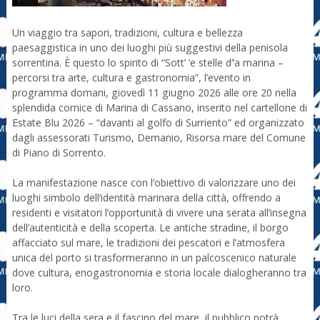
Un viaggio tra sapori, tradizioni, cultura e bellezza
paesaggistica in uno dei luoghi più suggestivi della penisola
sorrentina. È questo lo spirito di “Sott’ ’e stelle d’’a marina –
percorsi tra arte, cultura e gastronomia”, l’evento in
programma domani, giovedì 11 giugno 2026 alle ore 20 nella
splendida cornice di Marina di Cassano, inserito nel cartellone di
Estate Blu 2026 – “davanti al golfo di Surriento” ed organizzato
dagli assessorati Turismo, Demanio, Risorsa mare del Comune
di Piano di Sorrento.
La manifestazione nasce con l’obiettivo di valorizzare uno dei
luoghi simbolo dell’identità marinara della città, offrendo a
residenti e visitatori l’opportunità di vivere una serata all’insegna
dell’autenticità e della scoperta. Le antiche stradine, il borgo
affacciato sul mare, le tradizioni dei pescatori e l’atmosfera
unica del porto si trasformeranno in un palcoscenico naturale
dove cultura, enogastronomia e storia locale dialogheranno tra
loro.
Tra le luci della sera e il fascino del mare, il pubblico potrà