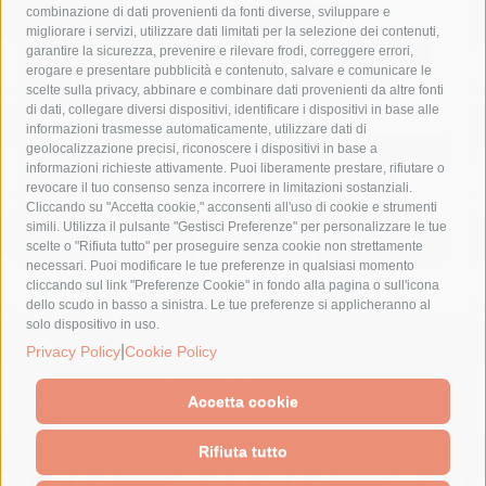
combinazione di dati provenienti da fonti diverse, sviluppare e
costiera amalfitana
covid-19
eav
elezioni
migliorare i servizi, utilizzare dati limitati per la selezione dei contenuti,
fondazione sorrento
gori
guardia costiera
incidente
garantire la sicurezza, prevenire e rilevare frodi, correggere errori,
erogare e presentare pubblicità e contenuto, salvare e comunicare le
lavori
lorenzo balducelli
mare
massa lubrense
scelte sulla privacy, abbinare e combinare dati provenienti da altre fonti
di dati, collegare diversi dispositivi, identificare i dispositivi in base alle
massimo coppola
Meta
napoli
ordinanza
informazioni trasmesse automaticamente, utilizzare dati di
penisola sorrentina
piano di sorrento
polizia municipale
geolocalizzazione precisi, riconoscere i dispositivi in base a
informazioni richieste attivamente. Puoi liberamente prestare, rifiutare o
protezione civile
Regione Campania
sant'agnello
revocare il tuo consenso senza incorrere in limitazioni sostanziali.
Cliccando su "Accetta cookie," acconsenti all'uso di cookie e strumenti
sindaco cuomo
sorrento
studenti
temporali
treni
simili. Utilizza il pulsante "Gestisci Preferenze" per personalizzare le tue
turismo
Vico Equense
villa fiorentino
vincenzo de luca
scelte o "Rifiuta tutto" per proseguire senza cookie non strettamente
necessari. Puoi modificare le tue preferenze in qualsiasi momento
cliccando sul link "Preferenze Cookie" in fondo alla pagina o sull'icona
dello scudo in basso a sinistra. Le tue preferenze si applicheranno al
solo dispositivo in uso.
|
© 2015 SorrentoPress. All rights reserved.
Privacy Policy
Cookie Policy
Il giornale online della Penisola Sorrentina
Privacy policy
-
Cookie Policy
Accetta cookie
Rifiuta tutto