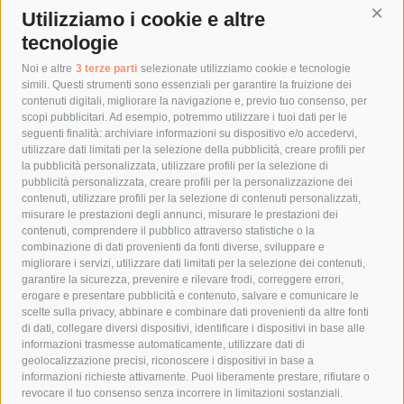
6 Agosto 2026
Utilizziamo i cookie e altre
Cont
tecnologie
Tag
Noi e altre
3 terze parti
selezionate utilizziamo cookie e tecnologie
simili. Questi strumenti sono essenziali per garantire la fruizione dei
contenuti digitali, migliorare la navigazione e, previo tuo consenso, per
acqua
allerta meteo
anas
scopi pubblicitari. Ad esempio, potremmo utilizzare i tuoi dati per le
seguenti finalità: archiviare informazioni su dispositivo e/o accedervi,
area marina protetta di punta campanella
arresto
utilizzare dati limitati per la selezione della pubblicità, creare profili per
la pubblicità personalizzata, utilizzare profili per la selezione di
Asl Napoli 3 sud
capitaneria di porto
capri
carabinieri
pubblicità personalizzata, creare profili per la personalizzazione dei
castellammare di stabia
circumvesuviana
contenuti, utilizzare profili per la selezione di contenuti personalizzati,
misurare le prestazioni degli annunci, misurare le prestazioni dei
comune di sorrento
concerto
contagi
contenuti, comprendere il pubblico attraverso statistiche o la
combinazione di dati provenienti da fonti diverse, sviluppare e
costiera amalfitana
covid-19
eav
elezioni
migliorare i servizi, utilizzare dati limitati per la selezione dei contenuti,
fondazione sorrento
gori
guardia costiera
incidente
garantire la sicurezza, prevenire e rilevare frodi, correggere errori,
erogare e presentare pubblicità e contenuto, salvare e comunicare le
lavori
lorenzo balducelli
mare
massa lubrense
scelte sulla privacy, abbinare e combinare dati provenienti da altre fonti
di dati, collegare diversi dispositivi, identificare i dispositivi in base alle
massimo coppola
Meta
napoli
ordinanza
informazioni trasmesse automaticamente, utilizzare dati di
penisola sorrentina
piano di sorrento
polizia municipale
geolocalizzazione precisi, riconoscere i dispositivi in base a
informazioni richieste attivamente. Puoi liberamente prestare, rifiutare o
protezione civile
Regione Campania
sant'agnello
revocare il tuo consenso senza incorrere in limitazioni sostanziali.