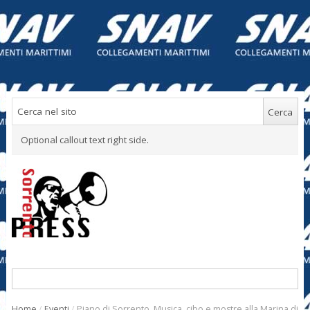
Optional callout text right side.
Home
/
Eventi
/
Piano di Sorrento. Musica, cibo e mostre alla Marina di