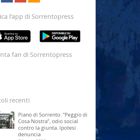
ica l’app di Sorrentopress
nta fan di Sorrentopress
coli recenti
Piano di Sorrento. “Peggio di
Cosa Nostra”, odio social
contro la giunta. Ipotesi
denuncia