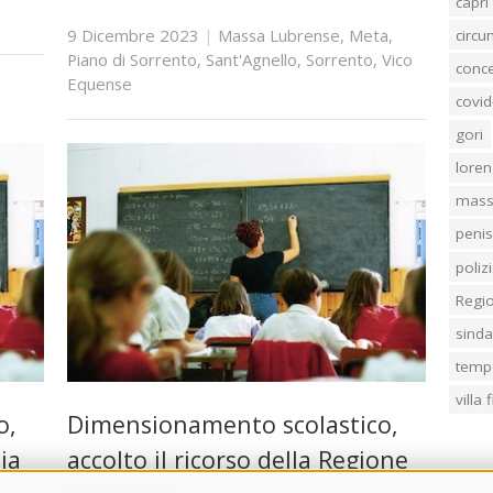
capri
9 Dicembre 2023
|
Massa Lubrense
,
Meta
,
circ
Piano di Sorrento
,
Sant'Agnello
,
Sorrento
,
Vico
conc
Equense
covid
gori
loren
mass
penis
poliz
Regi
sind
temp
villa
o,
Dimensionamento scolastico,
ia
accolto il ricorso della Regione