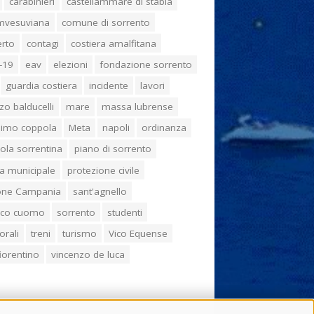
carabinieri
castellammare di stabia
umvesuviana
comune di sorrento
erto
contagi
costiera amalfitana
-19
eav
elezioni
fondazione sorrento
guardia costiera
incidente
lavori
zo balducelli
mare
massa lubrense
imo coppola
Meta
napoli
ordinanza
ola sorrentina
piano di sorrento
ia municipale
protezione civile
one Campania
sant'agnello
aco cuomo
sorrento
studenti
orali
treni
turismo
Vico Equense
 fiorentino
vincenzo de luca