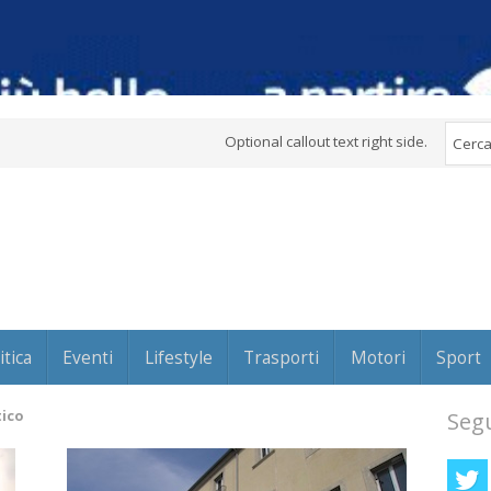
Optional callout text right side.
itica
Eventi
Lifestyle
Trasporti
Motori
Sport
ico
Segu