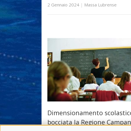
2 Gennaio 2024
|
Massa Lubrense
Dimensionamento scolastic
bocciata la Regione Campan