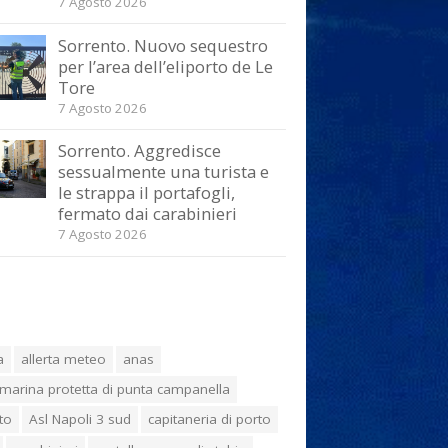
7 Agosto 2026
Sorrento. Nuovo sequestro
per l’area dell’eliporto de Le
Tore
7 Agosto 2026
Sorrento. Aggredisce
sessualmente una turista e
le strappa il portafogli,
fermato dai carabinieri
7 Agosto 2026
a
allerta meteo
anas
marina protetta di punta campanella
to
Asl Napoli 3 sud
capitaneria di porto