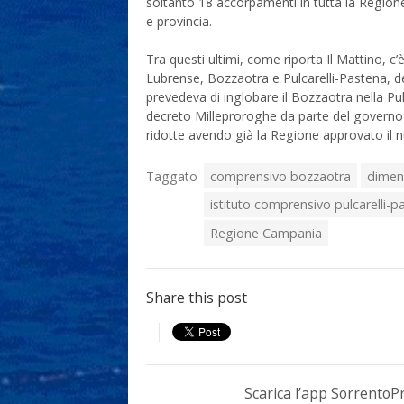
soltanto 18 accorpamenti in tutta la Regione
e provincia.
Tra questi ultimi, come riporta Il Mattino, c’
Lubrense, Bozzaotra e Pulcarelli-Pastena, des
prevedeva di inglobare il Bozzaotra nella Pulc
decreto Milleproroghe da parte del governo c
ridotte avendo già la Regione approvato il
Taggato
comprensivo bozzaotra
dimen
istituto comprensivo pulcarelli-p
Regione Campania
Share this post
Scarica l’app Sorrento