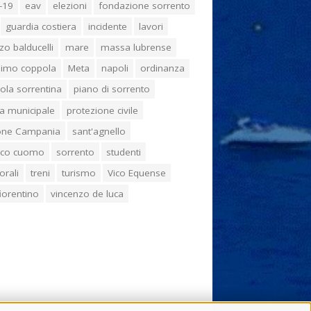
-19
eav
elezioni
fondazione sorrento
guardia costiera
incidente
lavori
zo balducelli
mare
massa lubrense
imo coppola
Meta
napoli
ordinanza
ola sorrentina
piano di sorrento
ia municipale
protezione civile
one Campania
sant'agnello
aco cuomo
sorrento
studenti
orali
treni
turismo
Vico Equense
 fiorentino
vincenzo de luca