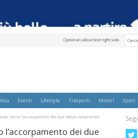
Optional callout text right side.
itica
Eventi
Lifestyle
Trasporti
Motori
Sport
nse. Verso l’accorpamento dei due istituti comprensivi
Segu
o l’accorpamento dei due