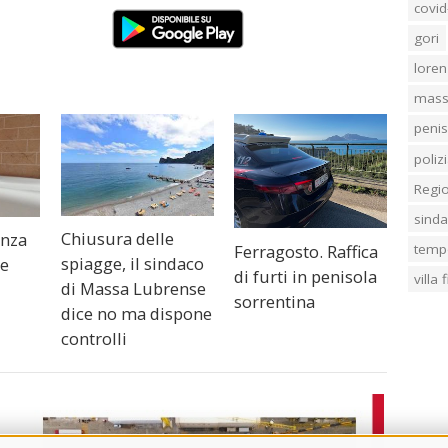
covid
gori
loren
mass
penis
poliz
Regi
sind
Chiusura delle
enza
temp
Ferragosto. Raffica
spiagge, il sindaco
ne
di furti in penisola
villa
di Massa Lubrense
sorrentina
dice no ma dispone
controlli