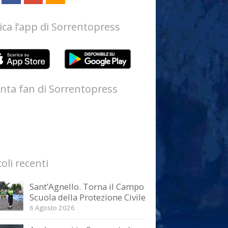
ica l’app di Sorrentopress
nta fan di Sorrentopress
coli recenti
Sant’Agnello. Torna il Campo
Scuola della Protezione Civile
6 Agosto 2026