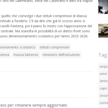
: uno nel Salernitano, sette nel Casertano e dieci tra Napoli
è quello che coinvolge i due istituti comprensivi di Massa
tinati a fondersi. C’è da dire che già lo scorso anno si
arelli-Pastena, poi il piano fu rivisto con l’approvazione del
entrale. Ma stavolta le possibilità di un dietro-front sono
 nuovo dimensionamento scolastico per l’anno 2025-2026.
sionamento scolastico
istituti comprensivi
Tag
astena
massa lubrense
ministero dell'istruzione
acqu
area 
arres
capri
circ
conc
Press per rimanere sempre aggiornato