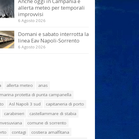
Anche oggi in Campania è
allerta meteo per temporali
improvvisi
6 Agosto 2026
Domani e sabato interrotta la
linea Eav Napoli-Sorrento
6 Agosto 2026
a
allerta meteo
anas
marina protetta di punta campanella
to
Asl Napoli 3 sud
capitaneria di porto
carabinieri
castellammare di stabia
umvesuviana
comune di sorrento
erto
contagi
costiera amalfitana