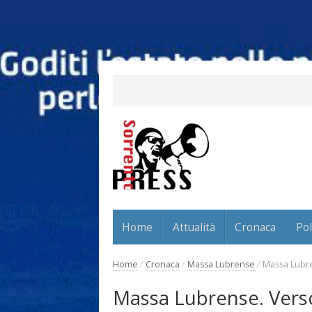
Home
Attualità
Cronaca
Pol
Home
/
Cronaca
/
Massa Lubrense
/
Massa Lubre
Massa Lubrense. Vers