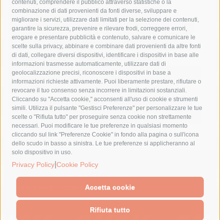
contenuti, comprendere il pubblico attraverso statistiche o la
combinazione di dati provenienti da fonti diverse, sviluppare e
costiera amalfitana
covid-19
eav
elezioni
migliorare i servizi, utilizzare dati limitati per la selezione dei contenuti,
fondazione sorrento
gori
guardia costiera
incidente
garantire la sicurezza, prevenire e rilevare frodi, correggere errori,
erogare e presentare pubblicità e contenuto, salvare e comunicare le
lavori
lorenzo balducelli
mare
massa lubrense
scelte sulla privacy, abbinare e combinare dati provenienti da altre fonti
di dati, collegare diversi dispositivi, identificare i dispositivi in base alle
massimo coppola
Meta
napoli
ordinanza
informazioni trasmesse automaticamente, utilizzare dati di
penisola sorrentina
piano di sorrento
polizia municipale
geolocalizzazione precisi, riconoscere i dispositivi in base a
informazioni richieste attivamente. Puoi liberamente prestare, rifiutare o
protezione civile
Regione Campania
sant'agnello
revocare il tuo consenso senza incorrere in limitazioni sostanziali.
Cliccando su "Accetta cookie," acconsenti all'uso di cookie e strumenti
sindaco cuomo
sorrento
studenti
temporali
treni
simili. Utilizza il pulsante "Gestisci Preferenze" per personalizzare le tue
turismo
Vico Equense
villa fiorentino
vincenzo de luca
scelte o "Rifiuta tutto" per proseguire senza cookie non strettamente
necessari. Puoi modificare le tue preferenze in qualsiasi momento
cliccando sul link "Preferenze Cookie" in fondo alla pagina o sull'icona
dello scudo in basso a sinistra. Le tue preferenze si applicheranno al
solo dispositivo in uso.
© 2015 SorrentoPress. All rights reserved.
|
Privacy Policy
Cookie Policy
Il giornale online della Penisola Sorrentina
Privacy policy
-
Cookie Policy
Accetta cookie
Rifiuta tutto