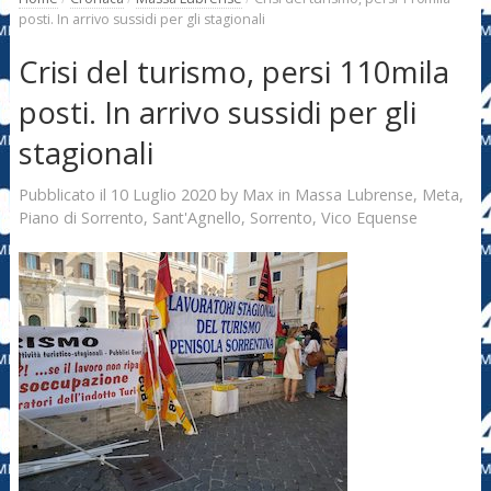
posti. In arrivo sussidi per gli stagionali
Crisi del turismo, persi 110mila
posti. In arrivo sussidi per gli
stagionali
10 Luglio 2020
Max
Pubblicato il
by
in
Massa Lubrense
,
Meta
,
Piano di Sorrento
,
Sant'Agnello
,
Sorrento
,
Vico Equense