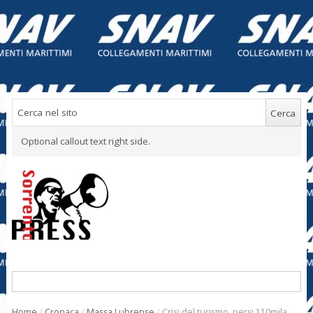
Optional callout text right side.
Home
/
Cronaca
/
Massa Lubrense
/
Crisi del turismo, persi 110mila