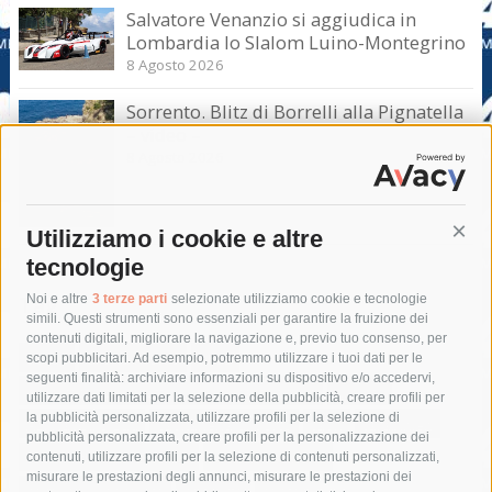
Salvatore Venanzio si aggiudica in
Lombardia lo Slalom Luino-Montegrino
8 Agosto 2026
Sorrento. Blitz di Borrelli alla Pignatella
– video –
8 Agosto 2026
Utilizziamo i cookie e altre
Cont
tecnologie
Tag
Noi e altre
3 terze parti
selezionate utilizziamo cookie e tecnologie
simili. Questi strumenti sono essenziali per garantire la fruizione dei
contenuti digitali, migliorare la navigazione e, previo tuo consenso, per
acqua
allerta meteo
anas
scopi pubblicitari. Ad esempio, potremmo utilizzare i tuoi dati per le
seguenti finalità: archiviare informazioni su dispositivo e/o accedervi,
area marina protetta di punta campanella
arresto
utilizzare dati limitati per la selezione della pubblicità, creare profili per
la pubblicità personalizzata, utilizzare profili per la selezione di
Asl Napoli 3 sud
capitaneria di porto
capri
carabinieri
pubblicità personalizzata, creare profili per la personalizzazione dei
castellammare di stabia
circumvesuviana
contenuti, utilizzare profili per la selezione di contenuti personalizzati,
misurare le prestazioni degli annunci, misurare le prestazioni dei
comune di sorrento
concerto
contagi