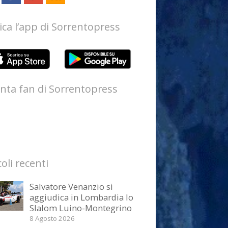
ica l’app di Sorrentopress
nta fan di Sorrentopress
coli recenti
Salvatore Venanzio si
aggiudica in Lombardia lo
Slalom Luino-Montegrino
8 Agosto 2026