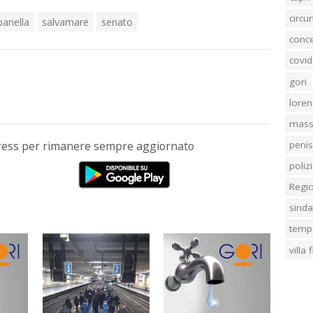
circ
panella
salvamare
senato
conc
covid
gori
loren
mass
Press per rimanere sempre aggiornato
penis
poliz
Regi
sind
temp
villa