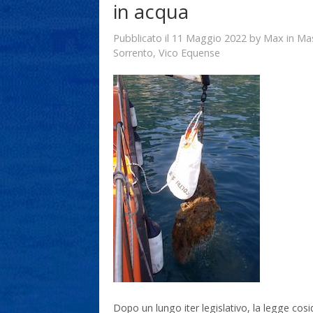
in acqua
11 Maggio 2022
Max
Pubblicato il
by
in
Ma
Sorrento
,
Vico Equense
Dopo un lungo iter legislativo, la legge cos