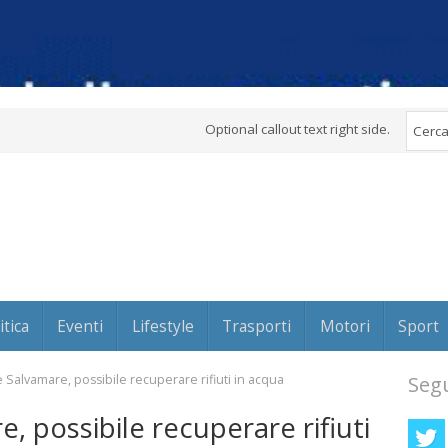
Optional callout text right side.
itica
Eventi
Lifestyle
Trasporti
Motori
Sport
e Salvamare, possibile recuperare rifiuti in acqua
Segu
, possibile recuperare rifiuti