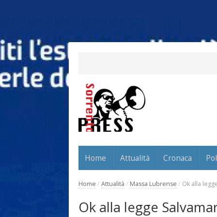
Home
Attualità
Cronaca
Pol
Home
/
Attualità
/
Massa Lubrense
/
Ok alla legg
Ok alla legge Salvamare