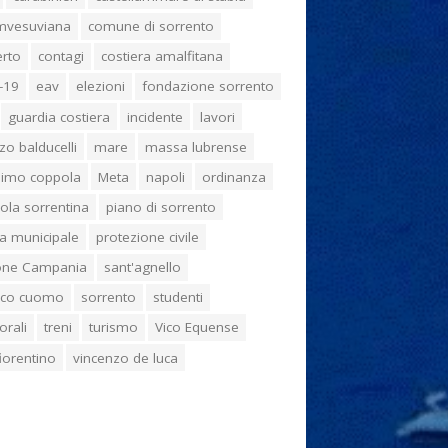
umvesuviana
comune di sorrento
erto
contagi
costiera amalfitana
-19
eav
elezioni
fondazione sorrento
guardia costiera
incidente
lavori
zo balducelli
mare
massa lubrense
imo coppola
Meta
napoli
ordinanza
ola sorrentina
piano di sorrento
ia municipale
protezione civile
one Campania
sant'agnello
aco cuomo
sorrento
studenti
orali
treni
turismo
Vico Equense
 fiorentino
vincenzo de luca