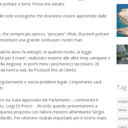
e e portare a terra. Prima era vietato.
lle isole ecologiche che dovranno essere approntate dalle
 che sempre più spesso, “pescano” rifiuti, di poterli portare
esentare una grande svolta per i nostri mari.
alche anno fa anticipò, in qualche modo, la legge
e per il mare”, realizzato insieme alle altre Amp campane e
ella Regione. In pochi mesi i pescherecci raccolsero 20
 da nord a sud, da Pozzuoli fino al Cilento.
 regolarmente e senza problemi legali. L’importante sarà
Tag
i.
re sia stata approvata dal Parlamento – commenta il
acqu
nto, Luigi Di Prisco -. Ricordo quando presentammo a
area 
questa proposta con l’allora ministro all’Ambiente Sergio
icillo. Per ottenere risultati importanti per il nostro mare
arres
capri