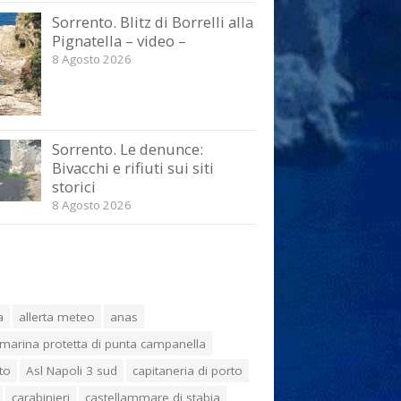
Sorrento. Blitz di Borrelli alla
Pignatella – video –
8 Agosto 2026
Sorrento. Le denunce:
Bivacchi e rifiuti sui siti
storici
8 Agosto 2026
a
allerta meteo
anas
marina protetta di punta campanella
to
Asl Napoli 3 sud
capitaneria di porto
carabinieri
castellammare di stabia