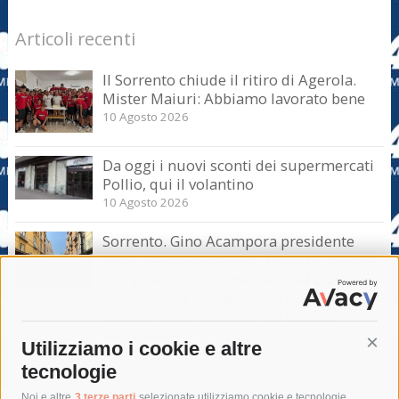
Articoli recenti
Il Sorrento chiude il ritiro di Agerola.
Mister Maiuri: Abbiamo lavorato bene
10 Agosto 2026
Da oggi i nuovi sconti dei supermercati
Pollio, qui il volantino
10 Agosto 2026
Sorrento. Gino Acampora presidente
degli agenti di viaggio: Turismo in linea
con gli anni scorsi ma calo nel clou
dell’estate, a Ferragosto si punta sul last
minute. Bene settembre e ottobre
10 Agosto 2026
Utilizziamo i cookie e altre
Cont
tecnologie
Noi e altre
3 terze parti
selezionate utilizziamo cookie e tecnologie