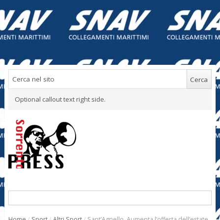
Optional callout text right side.
Home
/
Sport
/
Altri Sport
/
Sant’Agnello. Aumenta l’offerta dell’estate