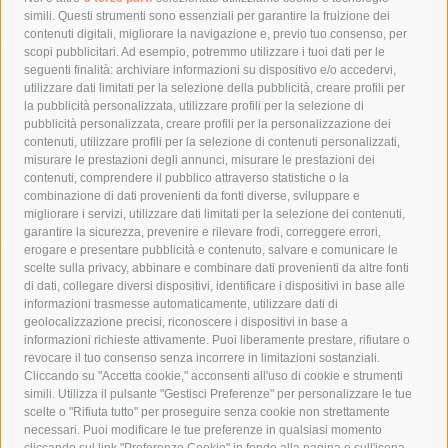
Tag
simili. Questi strumenti sono essenziali per garantire la fruizione dei
contenuti digitali, migliorare la navigazione e, previo tuo consenso, per
acqua
allerta meteo
anas
scopi pubblicitari. Ad esempio, potremmo utilizzare i tuoi dati per le
seguenti finalità: archiviare informazioni su dispositivo e/o accedervi,
area marina protetta di punta campanella
arresto
utilizzare dati limitati per la selezione della pubblicità, creare profili per
la pubblicità personalizzata, utilizzare profili per la selezione di
Asl Napoli 3 sud
capitaneria di porto
capri
carabinieri
pubblicità personalizzata, creare profili per la personalizzazione dei
castellammare di stabia
circumvesuviana
contenuti, utilizzare profili per la selezione di contenuti personalizzati,
misurare le prestazioni degli annunci, misurare le prestazioni dei
comune di sorrento
concerto
contagi
contenuti, comprendere il pubblico attraverso statistiche o la
combinazione di dati provenienti da fonti diverse, sviluppare e
costiera amalfitana
covid-19
eav
elezioni
migliorare i servizi, utilizzare dati limitati per la selezione dei contenuti,
fondazione sorrento
gori
guardia costiera
incidente
garantire la sicurezza, prevenire e rilevare frodi, correggere errori,
erogare e presentare pubblicità e contenuto, salvare e comunicare le
lavori
lorenzo balducelli
mare
massa lubrense
scelte sulla privacy, abbinare e combinare dati provenienti da altre fonti
di dati, collegare diversi dispositivi, identificare i dispositivi in base alle
massimo coppola
Meta
napoli
ordinanza
informazioni trasmesse automaticamente, utilizzare dati di
penisola sorrentina
piano di sorrento
polizia municipale
geolocalizzazione precisi, riconoscere i dispositivi in base a
informazioni richieste attivamente. Puoi liberamente prestare, rifiutare o
protezione civile
Regione Campania
sant'agnello
revocare il tuo consenso senza incorrere in limitazioni sostanziali.
Cliccando su "Accetta cookie," acconsenti all'uso di cookie e strumenti
sindaco cuomo
sorrento
studenti
temporali
treni
simili. Utilizza il pulsante "Gestisci Preferenze" per personalizzare le tue
turismo
Vico Equense
villa fiorentino
vincenzo de luca
scelte o "Rifiuta tutto" per proseguire senza cookie non strettamente
necessari. Puoi modificare le tue preferenze in qualsiasi momento
cliccando sul link "Preferenze Cookie" in fondo alla pagina o sull'icona