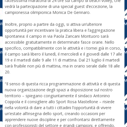
l’attesissima maratona di 24 ore sul campo di beach volley, che
vedrà la partecipazione di una special guest d’eccezione, la
campionessa olimpionica Monica De Gennaro.
Inoltre, proprio a partire da oggi, si attiva un’ulteriore
opportunità per incentivare la pratica libera e l’aggregazione
spontanea: il campo in via Paola Zancani Montuoro sarà
accessibile gratuitamente in determinate fasce orarie. Nello
specifico, compatibilmente con le attività e i tornei già in corso,
il campo sarà libero il lunedì, il mercoledì e il giovedì dalle 17 alle
19 e il martedì dalle 9 alle 11 di mattina. Dal 21 luglio il martedì
sarà fruibile non più di mattina, ma in orario serale dalle 18 alle
20.
“Il senso di questa ricca programmazione di attività e di questa
nuova organizzazione degli spazi a disposizione sul nostro
territorio – spiegano congiuntamente il sindaco Antonino
Coppola e il consigliere allo Sport Rosa Mastellone – risiede
nella volontà di dare a tutti i cittadini l’opportunità di vivere
un’estate all’insegna dello sport, creando occasioni per
apprendere nuove discipline e per confrontarsi direttamente
con professionisti del settore e grandi campioni, e offrendo,