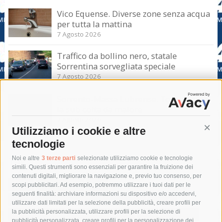
Vico Equense. Diverse zone senza acqua
per tutta la mattina
7 Agosto 2026
Traffico da bollino nero, statale
Sorrentina sorvegliata speciale
7 Agosto 2026
Sorrento-Massa Lubrense. Torna a casa
la sub colta da malore
7 Agosto 2026
Utilizziamo i cookie e altre
Cont
tecnologie
Tag
Noi e altre
3 terze parti
selezionate utilizziamo cookie e tecnologie
simili. Questi strumenti sono essenziali per garantire la fruizione dei
contenuti digitali, migliorare la navigazione e, previo tuo consenso, per
acqua
allerta meteo
anas
scopi pubblicitari. Ad esempio, potremmo utilizzare i tuoi dati per le
seguenti finalità: archiviare informazioni su dispositivo e/o accedervi,
area marina protetta di punta campanella
arresto
utilizzare dati limitati per la selezione della pubblicità, creare profili per
la pubblicità personalizzata, utilizzare profili per la selezione di
Asl Napoli 3 sud
capitaneria di porto
capri
carabinieri
pubblicità personalizzata, creare profili per la personalizzazione dei