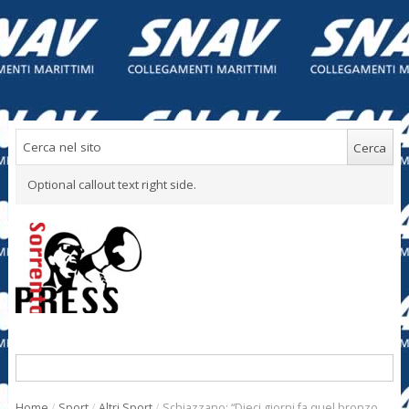
Optional callout text right side.
Home
/
Sport
/
Altri Sport
/
Schiazzano: “Dieci giorni fa quel bronzo