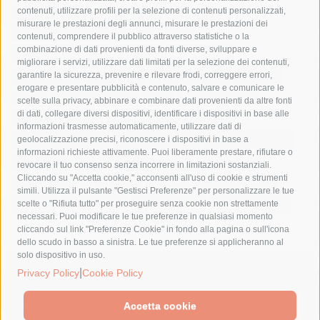
castellammare di stabia
circumvesuviana
contenuti, utilizzare profili per la selezione di contenuti personalizzati,
misurare le prestazioni degli annunci, misurare le prestazioni dei
comune di sorrento
concerto
contagi
contenuti, comprendere il pubblico attraverso statistiche o la
combinazione di dati provenienti da fonti diverse, sviluppare e
costiera amalfitana
covid-19
eav
elezioni
migliorare i servizi, utilizzare dati limitati per la selezione dei contenuti,
fondazione sorrento
gori
guardia costiera
incidente
garantire la sicurezza, prevenire e rilevare frodi, correggere errori,
erogare e presentare pubblicità e contenuto, salvare e comunicare le
lavori
lorenzo balducelli
mare
massa lubrense
scelte sulla privacy, abbinare e combinare dati provenienti da altre fonti
di dati, collegare diversi dispositivi, identificare i dispositivi in base alle
massimo coppola
Meta
napoli
ordinanza
informazioni trasmesse automaticamente, utilizzare dati di
penisola sorrentina
piano di sorrento
polizia municipale
geolocalizzazione precisi, riconoscere i dispositivi in base a
informazioni richieste attivamente. Puoi liberamente prestare, rifiutare o
protezione civile
Regione Campania
sant'agnello
revocare il tuo consenso senza incorrere in limitazioni sostanziali.
Cliccando su "Accetta cookie," acconsenti all'uso di cookie e strumenti
sindaco cuomo
sorrento
studenti
temporali
treni
simili. Utilizza il pulsante "Gestisci Preferenze" per personalizzare le tue
turismo
Vico Equense
villa fiorentino
vincenzo de luca
scelte o "Rifiuta tutto" per proseguire senza cookie non strettamente
necessari. Puoi modificare le tue preferenze in qualsiasi momento
cliccando sul link "Preferenze Cookie" in fondo alla pagina o sull'icona
dello scudo in basso a sinistra. Le tue preferenze si applicheranno al
solo dispositivo in uso.
|
© 2015 SorrentoPress. All rights reserved.
Privacy Policy
Cookie Policy
Il giornale online della Penisola Sorrentina
Privacy policy
-
Cookie Policy
Accetta cookie