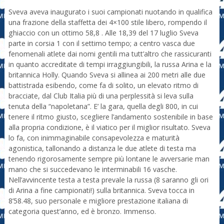
Sveva aveva inaugurato i suoi campionati nuotando in qualifica
una frazione della staffetta dei 4×100 stile libero, rompendo il
ghiaccio con un ottimo 58,8 . Alle 18,39 del 17 luglio Sveva
parte in corsia 1 con il settimo tempo; a centro vasca due
fenomenali atlete dai nomi gentili ma tutt’altro che rassicuranti
in quanto accreditate di tempi irraggiungibili, la russa Arina e la
britannica Holly. Quando Sveva si allinea ai 200 metri alle due
battistrada esibendo, come fa di solito, un elevato ritmo di
bracciate, dal Club Italia più di una perplessità si leva sulla
tenuta della “napoletana”. E’ la gara, quella degli 800, in cui
tenere il ritmo giusto, scegliere l’andamento sostenibile in base
alla propria condizione, è il viatico per il miglior risultato. Sveva
lo fa, con inimmaginabile consapevolezza e maturità
agonistica, tallonando a distanza le due atlete di testa ma
tenendo rigorosamente sempre più lontane le avversarie man
mano che si succedevano le interminabili 16 vasche.
Nell’avvincente testa a testa prevale la russa (8 saranno gli ori
di Arina a fine campionati!) sulla britannica. Sveva tocca in
8’58.48, suo personale e migliore prestazione italiana di
categoria quest’anno, ed è bronzo. Immenso.