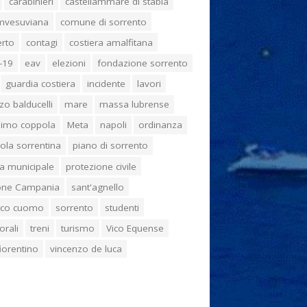
carabinieri
castellammare di stabia
umvesuviana
comune di sorrento
erto
contagi
costiera amalfitana
-19
eav
elezioni
fondazione sorrento
guardia costiera
incidente
lavori
zo balducelli
mare
massa lubrense
imo coppola
Meta
napoli
ordinanza
ola sorrentina
piano di sorrento
ia municipale
protezione civile
one Campania
sant'agnello
aco cuomo
sorrento
studenti
orali
treni
turismo
Vico Equense
 fiorentino
vincenzo de luca