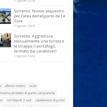
7 Agosto 2026
Sorrento. Nuovo sequestro
per l’area dell’eliporto de Le
Tore
7 Agosto 2026
Sorrento. Aggredisce
sessualmente una turista e
le strappa il portafogli,
fermato dai carabinieri
7 Agosto 2026
a
allerta meteo
anas
marina protetta di punta campanella
to
Asl Napoli 3 sud
capitaneria di porto