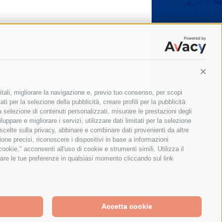
Conti
itali, migliorare la navigazione e, previo tuo consenso, per scopi
ti per la selezione della pubblicità, creare profili per la pubblicità
 la selezione di contenuti personalizzati, misurare le prestazioni degli
ppare e migliorare i servizi, utilizzare dati limitati per la selezione
 scelte sulla privacy, abbinare e combinare dati provenienti da altre
zione precisi, riconoscere i dispositivi in base a informazioni
okie," acconsenti all'uso di cookie e strumenti simili. Utilizza il
are le tue preferenze in qualsiasi momento cliccando sul link
Il giornale online della Penisola Sorrentina
Accetta cookie