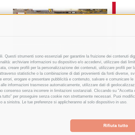
i. Questi strumenti sono essenziali per garantire la fruizione dei contenuti dig
alità: archiviare informazioni su dispositivo e/o accedervi, utilizzare dati limita
zata, creare profili per la personalizzazione dei contenuti, utilizzare profili per
raverso statistiche o la combinazione di dati provenienti da fonti diverse, svilu
ere errori, erogare e presentare pubblicità e contenuto, salvare e comunicare le
base alle informazioni trasmesse automaticamente, utilizzare dati di geolocalizza
tuo consenso senza incorrere in limitazioni sostanziali. Cliccando su "Accetta co
ta tutto" per proseguire senza cookie non strettamente necessari. Puoi modific
o a sinistra. Le tue preferenze si applicheranno al solo dispositivo in uso.
Rifiuta tutto