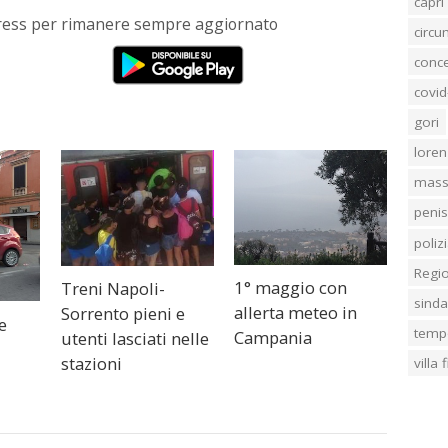
capri
Press per rimanere sempre aggiornato
circ
conc
covid
gori
loren
mass
penis
poliz
Regi
1° maggio con
Treni Napoli-
sind
allerta meteo in
Sorrento pieni e
e
temp
Campania
utenti lasciati nelle
stazioni
villa