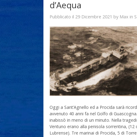
d’Aequa
29 Dicembre 2021
Max
Pubblicato il
by
in
S
Oggi a Sant’Agnello ed a Procida sarà ricor
avvenuto 40 anni fa nel Golfo di Guascogna.
inabissò in meno di un minuto. Nella tragedi
Ventuno erano alla penisola sorrentina, (12 
Lubrense). Tre marinai di Procida, 5 di Torre