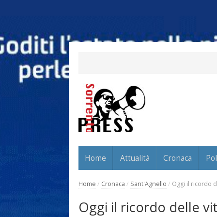
Home
Attualità
Cronaca
Pol
Home
/
Cronaca
/
Sant'Agnello
/
Oggi il ricordo 
Oggi il ricordo delle v