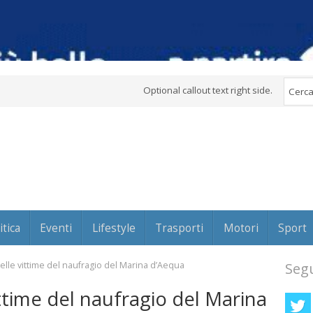
Optional callout text right side.
itica
Eventi
Lifestyle
Trasporti
Motori
Sport
delle vittime del naufragio del Marina d’Aequa
Segu
ittime del naufragio del Marina