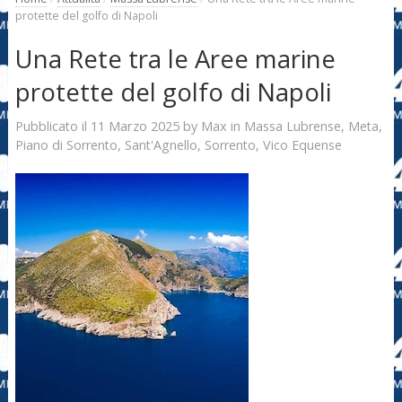
protette del golfo di Napoli
Una Rete tra le Aree marine
protette del golfo di Napoli
11 Marzo 2025
Max
Pubblicato il
by
in
Massa Lubrense
,
Meta
,
Piano di Sorrento
,
Sant'Agnello
,
Sorrento
,
Vico Equense