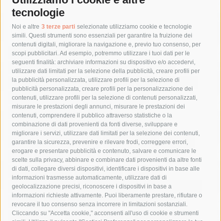
tecnologie
Tag
Noi e altre
3 terze parti
selezionate utilizziamo cookie e tecnologie
simili. Questi strumenti sono essenziali per garantire la fruizione dei
contenuti digitali, migliorare la navigazione e, previo tuo consenso, per
acqua
allerta meteo
anas
scopi pubblicitari. Ad esempio, potremmo utilizzare i tuoi dati per le
seguenti finalità: archiviare informazioni su dispositivo e/o accedervi,
area marina protetta di punta campanella
arresto
utilizzare dati limitati per la selezione della pubblicità, creare profili per
la pubblicità personalizzata, utilizzare profili per la selezione di
Asl Napoli 3 sud
capitaneria di porto
capri
carabinieri
pubblicità personalizzata, creare profili per la personalizzazione dei
castellammare di stabia
circumvesuviana
contenuti, utilizzare profili per la selezione di contenuti personalizzati,
misurare le prestazioni degli annunci, misurare le prestazioni dei
comune di sorrento
concerto
contagi
contenuti, comprendere il pubblico attraverso statistiche o la
combinazione di dati provenienti da fonti diverse, sviluppare e
costiera amalfitana
covid-19
eav
elezioni
migliorare i servizi, utilizzare dati limitati per la selezione dei contenuti,
fondazione sorrento
gori
guardia costiera
incidente
garantire la sicurezza, prevenire e rilevare frodi, correggere errori,
erogare e presentare pubblicità e contenuto, salvare e comunicare le
lavori
lorenzo balducelli
mare
massa lubrense
scelte sulla privacy, abbinare e combinare dati provenienti da altre fonti
di dati, collegare diversi dispositivi, identificare i dispositivi in base alle
massimo coppola
Meta
napoli
ordinanza
informazioni trasmesse automaticamente, utilizzare dati di
penisola sorrentina
piano di sorrento
polizia municipale
geolocalizzazione precisi, riconoscere i dispositivi in base a
informazioni richieste attivamente. Puoi liberamente prestare, rifiutare o
protezione civile
Regione Campania
sant'agnello
revocare il tuo consenso senza incorrere in limitazioni sostanziali.
Cliccando su "Accetta cookie," acconsenti all'uso di cookie e strumenti
sindaco cuomo
sorrento
studenti
temporali
treni