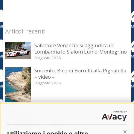
Articoli recenti
Salvatore Venanzio si aggiudica in
Lombardia lo Slalom Luino-Montegrino
8 Agosto 2026
Sorrento. Blitz di Borrelli alla Pignatella
– video –
8 Agosto 2026
Sorrento. Le denunce: Bivacchi e rifiuti
sui siti storici
8 Agosto 2026
Utilizziamo i cookie e altre
Cont