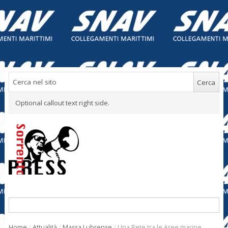
Optional callout text right side.
Home
/
Attualità
/
Massa Lubrense
/
Una Rete tra le Aree marine