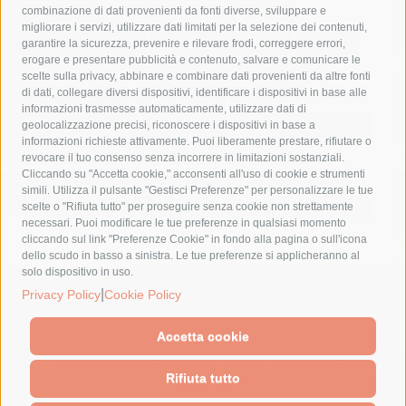
combinazione di dati provenienti da fonti diverse, sviluppare e
costiera amalfitana
covid-19
eav
elezioni
migliorare i servizi, utilizzare dati limitati per la selezione dei contenuti,
fondazione sorrento
gori
guardia costiera
incidente
garantire la sicurezza, prevenire e rilevare frodi, correggere errori,
erogare e presentare pubblicità e contenuto, salvare e comunicare le
lavori
lorenzo balducelli
mare
massa lubrense
scelte sulla privacy, abbinare e combinare dati provenienti da altre fonti
di dati, collegare diversi dispositivi, identificare i dispositivi in base alle
massimo coppola
Meta
napoli
ordinanza
informazioni trasmesse automaticamente, utilizzare dati di
penisola sorrentina
piano di sorrento
polizia municipale
geolocalizzazione precisi, riconoscere i dispositivi in base a
informazioni richieste attivamente. Puoi liberamente prestare, rifiutare o
protezione civile
Regione Campania
sant'agnello
revocare il tuo consenso senza incorrere in limitazioni sostanziali.
Cliccando su "Accetta cookie," acconsenti all'uso di cookie e strumenti
sindaco cuomo
sorrento
studenti
temporali
treni
simili. Utilizza il pulsante "Gestisci Preferenze" per personalizzare le tue
turismo
Vico Equense
villa fiorentino
vincenzo de luca
scelte o "Rifiuta tutto" per proseguire senza cookie non strettamente
necessari. Puoi modificare le tue preferenze in qualsiasi momento
cliccando sul link "Preferenze Cookie" in fondo alla pagina o sull'icona
dello scudo in basso a sinistra. Le tue preferenze si applicheranno al
solo dispositivo in uso.
© 2015 SorrentoPress. All rights reserved.
|
Privacy Policy
Cookie Policy
Il giornale online della Penisola Sorrentina
Privacy policy
-
Cookie Policy
Accetta cookie
Rifiuta tutto