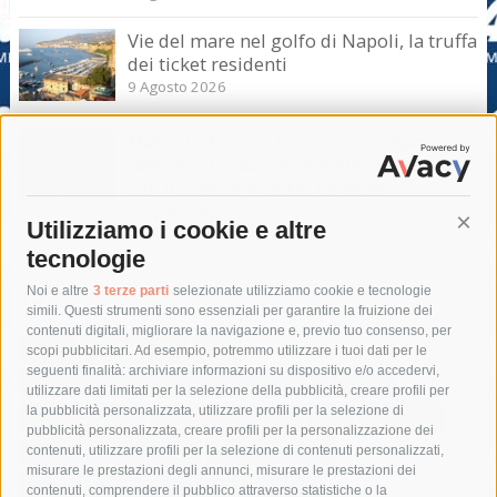
Vie del mare nel golfo di Napoli, la truffa
dei ticket residenti
9 Agosto 2026
Massa Lubrense. Sicurezza in mare
nell’Amp Punta Campanella, incontro
con il sottosegretario Iannone
9 Agosto 2026
Utilizziamo i cookie e altre
Cont
tecnologie
Tag
Noi e altre
3 terze parti
selezionate utilizziamo cookie e tecnologie
simili. Questi strumenti sono essenziali per garantire la fruizione dei
contenuti digitali, migliorare la navigazione e, previo tuo consenso, per
acqua
allerta meteo
anas
scopi pubblicitari. Ad esempio, potremmo utilizzare i tuoi dati per le
seguenti finalità: archiviare informazioni su dispositivo e/o accedervi,
area marina protetta di punta campanella
arresto
utilizzare dati limitati per la selezione della pubblicità, creare profili per
la pubblicità personalizzata, utilizzare profili per la selezione di
Asl Napoli 3 sud
capitaneria di porto
capri
carabinieri
pubblicità personalizzata, creare profili per la personalizzazione dei
castellammare di stabia
circumvesuviana
contenuti, utilizzare profili per la selezione di contenuti personalizzati,
misurare le prestazioni degli annunci, misurare le prestazioni dei
comune di sorrento
concerto
contagi
contenuti, comprendere il pubblico attraverso statistiche o la