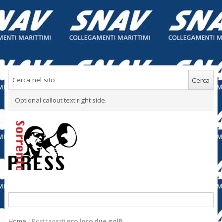
Optional callout text right side.
Home
/
Post taggati
pro loco due golfi