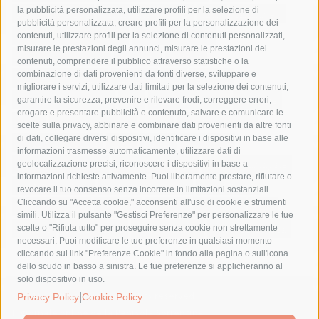
la pubblicità personalizzata, utilizzare profili per la selezione di
Asl Napoli 3 sud
capitaneria di porto
capri
carabinieri
pubblicità personalizzata, creare profili per la personalizzazione dei
castellammare di stabia
circumvesuviana
contenuti, utilizzare profili per la selezione di contenuti personalizzati,
misurare le prestazioni degli annunci, misurare le prestazioni dei
comune di sorrento
concerto
contagi
contenuti, comprendere il pubblico attraverso statistiche o la
combinazione di dati provenienti da fonti diverse, sviluppare e
costiera amalfitana
covid-19
eav
elezioni
migliorare i servizi, utilizzare dati limitati per la selezione dei contenuti,
fondazione sorrento
gori
guardia costiera
incidente
garantire la sicurezza, prevenire e rilevare frodi, correggere errori,
erogare e presentare pubblicità e contenuto, salvare e comunicare le
lavori
lorenzo balducelli
mare
massa lubrense
scelte sulla privacy, abbinare e combinare dati provenienti da altre fonti
di dati, collegare diversi dispositivi, identificare i dispositivi in base alle
massimo coppola
Meta
napoli
ordinanza
informazioni trasmesse automaticamente, utilizzare dati di
penisola sorrentina
piano di sorrento
polizia municipale
geolocalizzazione precisi, riconoscere i dispositivi in base a
informazioni richieste attivamente. Puoi liberamente prestare, rifiutare o
protezione civile
Regione Campania
sant'agnello
revocare il tuo consenso senza incorrere in limitazioni sostanziali.
Cliccando su "Accetta cookie," acconsenti all'uso di cookie e strumenti
sindaco cuomo
sorrento
studenti
temporali
treni
simili. Utilizza il pulsante "Gestisci Preferenze" per personalizzare le tue
turismo
Vico Equense
villa fiorentino
vincenzo de luca
scelte o "Rifiuta tutto" per proseguire senza cookie non strettamente
necessari. Puoi modificare le tue preferenze in qualsiasi momento
cliccando sul link "Preferenze Cookie" in fondo alla pagina o sull'icona
dello scudo in basso a sinistra. Le tue preferenze si applicheranno al
solo dispositivo in uso.
© 2015 SorrentoPress. All rights reserved.
|
Privacy Policy
Cookie Policy
Il giornale online della Penisola Sorrentina