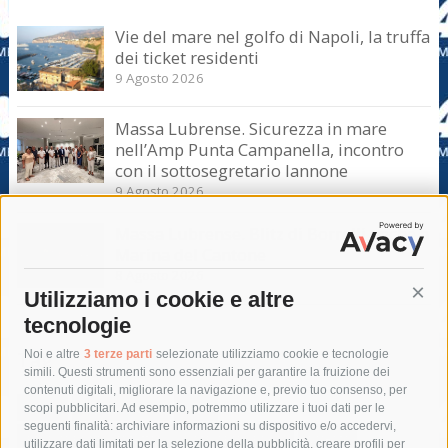
Vie del mare nel golfo di Napoli, la truffa
dei ticket residenti
9 Agosto 2026
Massa Lubrense. Sicurezza in mare
nell’Amp Punta Campanella, incontro
con il sottosegretario Iannone
9 Agosto 2026
Massa Lubrense. Blitz di Borrelli anche a
Marina del Cantone
8 Agosto 2026
Utilizziamo i cookie e altre
Cont
tecnologie
Tag
Noi e altre
3 terze parti
selezionate utilizziamo cookie e tecnologie
simili. Questi strumenti sono essenziali per garantire la fruizione dei
contenuti digitali, migliorare la navigazione e, previo tuo consenso, per
acqua
allerta meteo
anas
scopi pubblicitari. Ad esempio, potremmo utilizzare i tuoi dati per le
seguenti finalità: archiviare informazioni su dispositivo e/o accedervi,
area marina protetta di punta campanella
arresto
utilizzare dati limitati per la selezione della pubblicità, creare profili per