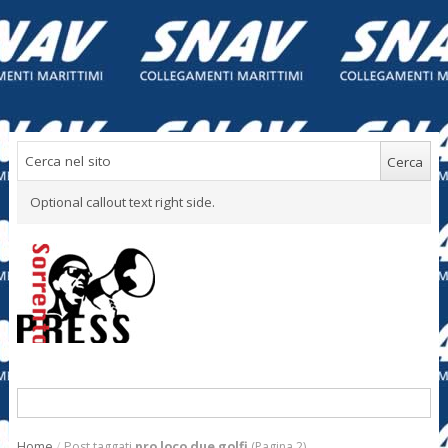
Optional callout text right side.
Home
/
Post taggati
pro loco due golfi
(Pagina 2)