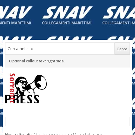
Optional callout text right side.
Home
/
Eventi
/
Al via le passeggiate a Massa Lubrense