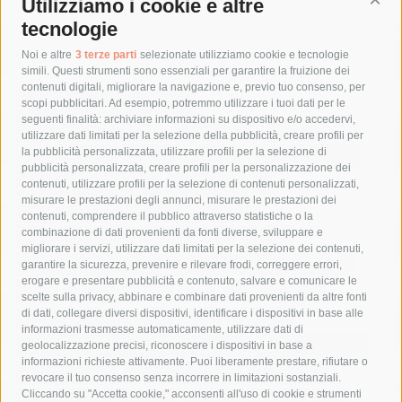
Utilizziamo i cookie e altre
Cont
tecnologie
Tag
Noi e altre
3 terze parti
selezionate utilizziamo cookie e tecnologie
simili. Questi strumenti sono essenziali per garantire la fruizione dei
contenuti digitali, migliorare la navigazione e, previo tuo consenso, per
acqua
allerta meteo
anas
scopi pubblicitari. Ad esempio, potremmo utilizzare i tuoi dati per le
seguenti finalità: archiviare informazioni su dispositivo e/o accedervi,
area marina protetta di punta campanella
arresto
utilizzare dati limitati per la selezione della pubblicità, creare profili per
la pubblicità personalizzata, utilizzare profili per la selezione di
Asl Napoli 3 sud
capitaneria di porto
capri
carabinieri
pubblicità personalizzata, creare profili per la personalizzazione dei
castellammare di stabia
circumvesuviana
contenuti, utilizzare profili per la selezione di contenuti personalizzati,
misurare le prestazioni degli annunci, misurare le prestazioni dei
comune di sorrento
concerto
contagi
contenuti, comprendere il pubblico attraverso statistiche o la
combinazione di dati provenienti da fonti diverse, sviluppare e
costiera amalfitana
covid-19
eav
elezioni
migliorare i servizi, utilizzare dati limitati per la selezione dei contenuti,
fondazione sorrento
gori
guardia costiera
incidente
garantire la sicurezza, prevenire e rilevare frodi, correggere errori,
erogare e presentare pubblicità e contenuto, salvare e comunicare le
lavori
lorenzo balducelli
mare
massa lubrense
scelte sulla privacy, abbinare e combinare dati provenienti da altre fonti
di dati, collegare diversi dispositivi, identificare i dispositivi in base alle
massimo coppola
Meta
napoli
ordinanza
informazioni trasmesse automaticamente, utilizzare dati di
penisola sorrentina
piano di sorrento
polizia municipale
geolocalizzazione precisi, riconoscere i dispositivi in base a
informazioni richieste attivamente. Puoi liberamente prestare, rifiutare o
protezione civile
Regione Campania
sant'agnello
revocare il tuo consenso senza incorrere in limitazioni sostanziali.
Cliccando su "Accetta cookie," acconsenti all'uso di cookie e strumenti
sindaco cuomo
sorrento
studenti
temporali
treni