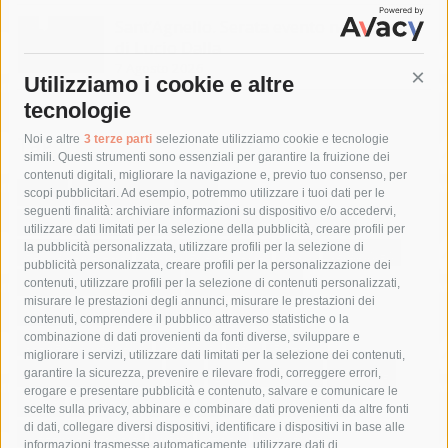
Sant’Agnello. Serata evento nel ricordo
di Lucio Dalla
7 Agosto 2026
Utilizziamo i cookie e altre
Cont
tecnologie
Tag
Noi e altre
3 terze parti
selezionate utilizziamo cookie e tecnologie
simili. Questi strumenti sono essenziali per garantire la fruizione dei
contenuti digitali, migliorare la navigazione e, previo tuo consenso, per
acqua
allerta meteo
anas
scopi pubblicitari. Ad esempio, potremmo utilizzare i tuoi dati per le
seguenti finalità: archiviare informazioni su dispositivo e/o accedervi,
area marina protetta di punta campanella
arresto
utilizzare dati limitati per la selezione della pubblicità, creare profili per
la pubblicità personalizzata, utilizzare profili per la selezione di
Asl Napoli 3 sud
capitaneria di porto
capri
carabinieri
pubblicità personalizzata, creare profili per la personalizzazione dei
castellammare di stabia
circumvesuviana
contenuti, utilizzare profili per la selezione di contenuti personalizzati,
misurare le prestazioni degli annunci, misurare le prestazioni dei
comune di sorrento
concerto
contagi
contenuti, comprendere il pubblico attraverso statistiche o la
combinazione di dati provenienti da fonti diverse, sviluppare e
costiera amalfitana
covid-19
eav
elezioni
migliorare i servizi, utilizzare dati limitati per la selezione dei contenuti,
fondazione sorrento
gori
guardia costiera
incidente
garantire la sicurezza, prevenire e rilevare frodi, correggere errori,
erogare e presentare pubblicità e contenuto, salvare e comunicare le
lavori
lorenzo balducelli
mare
massa lubrense
scelte sulla privacy, abbinare e combinare dati provenienti da altre fonti
di dati, collegare diversi dispositivi, identificare i dispositivi in base alle
massimo coppola
Meta
napoli
ordinanza
informazioni trasmesse automaticamente, utilizzare dati di