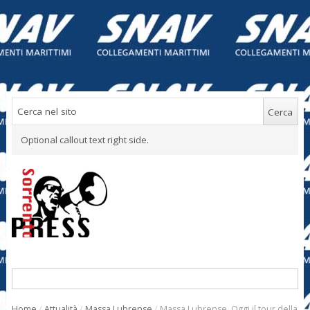
Optional callout text right side.
Home
/
Attualità
/
Massa Lubrense
/
Massa Lubrense. Oggi il tour della