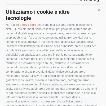
dai carabinieri
7 Agosto 2026
Utilizziamo i cookie e altre
Cont
tecnologie
Tag
Noi e altre
3 terze parti
selezionate utilizziamo cookie e tecnologie
simili. Questi strumenti sono essenziali per garantire la fruizione dei
contenuti digitali, migliorare la navigazione e, previo tuo consenso, per
acqua
allerta meteo
anas
scopi pubblicitari. Ad esempio, potremmo utilizzare i tuoi dati per le
seguenti finalità: archiviare informazioni su dispositivo e/o accedervi,
area marina protetta di punta campanella
arresto
utilizzare dati limitati per la selezione della pubblicità, creare profili per
la pubblicità personalizzata, utilizzare profili per la selezione di
Asl Napoli 3 sud
capitaneria di porto
capri
carabinieri
pubblicità personalizzata, creare profili per la personalizzazione dei
castellammare di stabia
circumvesuviana
contenuti, utilizzare profili per la selezione di contenuti personalizzati,
misurare le prestazioni degli annunci, misurare le prestazioni dei
comune di sorrento
concerto
contagi
contenuti, comprendere il pubblico attraverso statistiche o la
combinazione di dati provenienti da fonti diverse, sviluppare e
costiera amalfitana
covid-19
eav
elezioni
migliorare i servizi, utilizzare dati limitati per la selezione dei contenuti,
fondazione sorrento
gori
guardia costiera
incidente
garantire la sicurezza, prevenire e rilevare frodi, correggere errori,
erogare e presentare pubblicità e contenuto, salvare e comunicare le
lavori
lorenzo balducelli
mare
massa lubrense
scelte sulla privacy, abbinare e combinare dati provenienti da altre fonti
di dati, collegare diversi dispositivi, identificare i dispositivi in base alle
massimo coppola
Meta
napoli
ordinanza
informazioni trasmesse automaticamente, utilizzare dati di
penisola sorrentina
piano di sorrento
polizia municipale
geolocalizzazione precisi, riconoscere i dispositivi in base a
informazioni richieste attivamente. Puoi liberamente prestare, rifiutare o