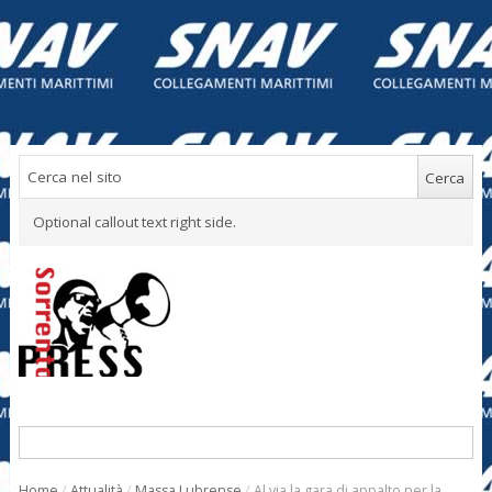
Optional callout text right side.
Home
/
Attualità
/
Massa Lubrense
/
Al via la gara di appalto per la