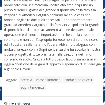
Molini e via Massa Turro, poco agevole per il traffico è stato
modificato con una rotatoria. Inoltre abbiamo acquisito un
primo terreno e grazie alla grande disponibilità della famiglia
Vespoli e di Amedeo Gargiulo abbiamo avuto la cessione
bonaria degli altri due suoli necessari. Sono enormemente
grato ad Amedeo Gargiulo e alla famiglia Vespoli per la grande
disponibilità ed il loro attaccamento al bene del paese. Tale
operazione è di enorme importanza perché con la cessione
volontaria e non con l’esproprio forzoso non ci saranno ricorsi
ed intoppi che rallenteranno l’opera. Abbiamo dialogato con
molta chiarezza con la Soprintendenza che ha accolto le nostre
ipotesi progettuali tutte orientate nella direzione del minor
consumo di suolo. Grazie a tutto questo lavoro siamo arrivati
oggi all’indizione della gara di appalto e speriamo di affidare già
a gennaio i lavori”.
Taggato
bretella
massa lubrense
sindaco balducelli
soprintendenza
Share this post