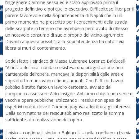
l’ingegnere Carmine Sessa ed è stato approvato prima il
progetto definitivo e poi quello esecutivo. Difficoltoso l’iter per il
parere favorevole della Soprintendenza di Napoli che in un
primo momento ha prescritto per i contenimenti della strada
delle scarpate in terreno che avrebbero però avuto di riflesso
un notevole consumo di suolo proprio del vicino agrumeto.
Davanti a questa possibilità la Soprintendenza ha dato il via
libera ai muri di contenimento.
Soddisfatto il sindaco di Massa Lubrense Lorenzo Balducelli:
”All’inizio del mio mandato esisteva una progettazione non
cantierabile dell’opera, mancava la disponibilità delle aree e
soprattutto mancavano i finanziamenti. Con l’Ufficio Lavori
pubblici è stato fatto un lavoro certosino, avviato dal
compianto assessore Aldo Insigne. Abbiamo chiuso una serie di
vecchie opere pubbliche, utilizzando i residui non spesi dei
rispettivi mutui, dove il Comune pagava addirittura gli interessi.
Dalla sommatoria dei residui abbiamo realizzato la somma
sufficiente alla realizzazione dell’opera.
Il bivio – continua il sindaco Balducelli – nella confluenza tra via