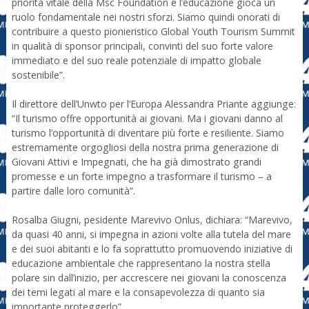
priorità vitale della Msc Foundation e l’educazione gioca un
ruolo fondamentale nei nostri sforzi. Siamo quindi onorati di
contribuire a questo pionieristico Global Youth Tourism Summit
in qualità di sponsor principali, convinti del suo forte valore
immediato e del suo reale potenziale di impatto globale
sostenibile”.
Il direttore dell’Unwto per l’Europa Alessandra Priante aggiunge:
“Il turismo offre opportunità ai giovani. Ma i giovani danno al
turismo l’opportunità di diventare più forte e resiliente. Siamo
estremamente orgogliosi della nostra prima generazione di
Giovani Attivi e Impegnati, che ha già dimostrato grandi
promesse e un forte impegno a trasformare il turismo – a
partire dalle loro comunità”.
Rosalba Giugni, pesidente Marevivo Onlus, dichiara: “Marevivo,
da quasi 40 anni, si impegna in azioni volte alla tutela del mare
e dei suoi abitanti e lo fa soprattutto promuovendo iniziative di
educazione ambientale che rappresentano la nostra stella
polare sin dall’inizio, per accrescere nei giovani la conoscenza
dei temi legati al mare e la consapevolezza di quanto sia
importante proteggerlo”.