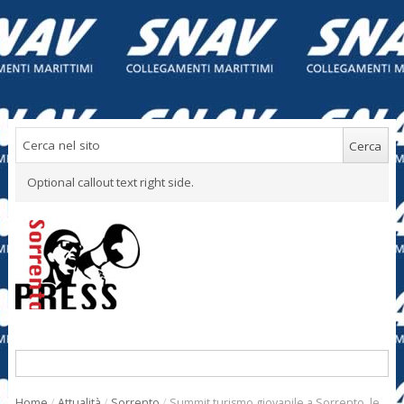
Optional callout text right side.
Home
/
Attualità
/
Sorrento
/
Summit turismo giovanile a Sorrento, le