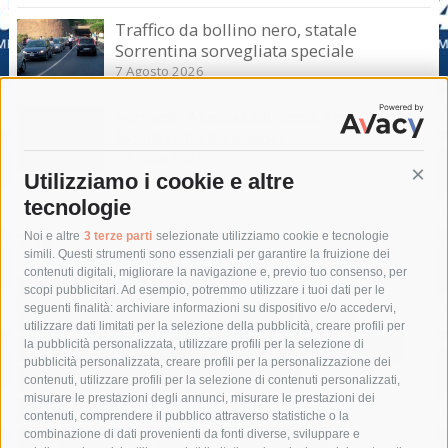
Traffico da bollino nero, statale
Sorrentina sorvegliata speciale
7 Agosto 2026
Sorrento-Massa Lubrense. Torna a casa
la sub colta da malore
7 Agosto 2026
Utilizziamo i cookie e altre
Cont
tecnologie
Tag
Noi e altre
3 terze parti
selezionate utilizziamo cookie e tecnologie
simili. Questi strumenti sono essenziali per garantire la fruizione dei
contenuti digitali, migliorare la navigazione e, previo tuo consenso, per
acqua
allerta meteo
anas
scopi pubblicitari. Ad esempio, potremmo utilizzare i tuoi dati per le
seguenti finalità: archiviare informazioni su dispositivo e/o accedervi,
area marina protetta di punta campanella
arresto
utilizzare dati limitati per la selezione della pubblicità, creare profili per
la pubblicità personalizzata, utilizzare profili per la selezione di
Asl Napoli 3 sud
capitaneria di porto
capri
carabinieri
pubblicità personalizzata, creare profili per la personalizzazione dei
castellammare di stabia
circumvesuviana
contenuti, utilizzare profili per la selezione di contenuti personalizzati,
misurare le prestazioni degli annunci, misurare le prestazioni dei
comune di sorrento
concerto
contagi
contenuti, comprendere il pubblico attraverso statistiche o la
combinazione di dati provenienti da fonti diverse, sviluppare e
costiera amalfitana
covid-19
eav
elezioni