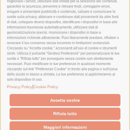
migliorare i servizi, utilizzare dati limitati per la selezione dei contenuti,
fondazione sorrento
gori
guardia costiera
incidente
garantire la sicurezza, prevenire e rilevare frodi, correggere errori,
erogare e presentare pubblicità e contenuto, salvare e comunicare le
lavori
lorenzo balducelli
mare
massa lubrense
scelte sulla privacy, abbinare e combinare dati provenienti da altre fonti
di dati, collegare diversi dispositivi, identificare i dispositivi in base alle
massimo coppola
Meta
napoli
ordinanza
informazioni trasmesse automaticamente, utilizzare dati di
penisola sorrentina
piano di sorrento
polizia municipale
geolocalizzazione precisi, riconoscere i dispositivi in base a
informazioni richieste attivamente. Puoi liberamente prestare, rifiutare o
protezione civile
Regione Campania
sant'agnello
revocare il tuo consenso senza incorrere in limitazioni sostanziali.
Cliccando su "Accetta cookie," acconsenti all'uso di cookie e strumenti
sindaco cuomo
sorrento
studenti
temporali
treni
simili. Utilizza il pulsante "Gestisci Preferenze" per personalizzare le tue
turismo
Vico Equense
villa fiorentino
vincenzo de luca
scelte o "Rifiuta tutto" per proseguire senza cookie non strettamente
necessari. Puoi modificare le tue preferenze in qualsiasi momento
cliccando sul link "Preferenze Cookie" in fondo alla pagina o sull'icona
dello scudo in basso a sinistra. Le tue preferenze si applicheranno al
solo dispositivo in uso.
© 2015 SorrentoPress. All rights reserved.
|
Privacy Policy
Cookie Policy
Il giornale online della Penisola Sorrentina
Privacy policy
-
Cookie Policy
Accetta cookie
Rifiuta tutto
Maggiori informazioni