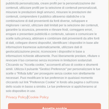
Asl Napoli 3 sud
capitaneria di porto
capri
carabinieri
pubblicità personalizzata, creare profili per la personalizzazione dei
castellammare di stabia
circumvesuviana
contenuti, utilizzare profili per la selezione di contenuti personalizzati,
misurare le prestazioni degli annunci, misurare le prestazioni dei
comune di sorrento
concerto
contagi
contenuti, comprendere il pubblico attraverso statistiche o la
combinazione di dati provenienti da fonti diverse, sviluppare e
costiera amalfitana
covid-19
eav
elezioni
migliorare i servizi, utilizzare dati limitati per la selezione dei contenuti,
fondazione sorrento
gori
guardia costiera
incidente
garantire la sicurezza, prevenire e rilevare frodi, correggere errori,
erogare e presentare pubblicità e contenuto, salvare e comunicare le
lavori
lorenzo balducelli
mare
massa lubrense
scelte sulla privacy, abbinare e combinare dati provenienti da altre fonti
di dati, collegare diversi dispositivi, identificare i dispositivi in base alle
massimo coppola
Meta
napoli
ordinanza
informazioni trasmesse automaticamente, utilizzare dati di
penisola sorrentina
piano di sorrento
polizia municipale
geolocalizzazione precisi, riconoscere i dispositivi in base a
informazioni richieste attivamente. Puoi liberamente prestare, rifiutare o
protezione civile
Regione Campania
sant'agnello
revocare il tuo consenso senza incorrere in limitazioni sostanziali.
Cliccando su "Accetta cookie," acconsenti all'uso di cookie e strumenti
sindaco cuomo
sorrento
studenti
temporali
treni
simili. Utilizza il pulsante "Gestisci Preferenze" per personalizzare le tue
turismo
Vico Equense
villa fiorentino
vincenzo de luca
scelte o "Rifiuta tutto" per proseguire senza cookie non strettamente
necessari. Puoi modificare le tue preferenze in qualsiasi momento
cliccando sul link "Preferenze Cookie" in fondo alla pagina o sull'icona
dello scudo in basso a sinistra. Le tue preferenze si applicheranno al
solo dispositivo in uso.
© 2015 SorrentoPress. All rights reserved.
|
Privacy Policy
Cookie Policy
Il giornale online della Penisola Sorrentina
Privacy policy
-
Cookie Policy
Accetta cookie