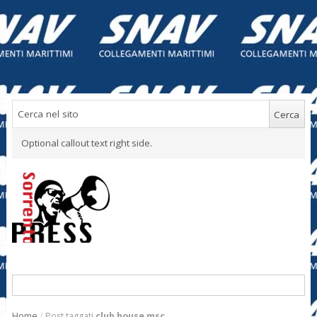
Optional callout text right side.
Home
/
Post taggati
club house msc