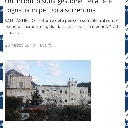
Un incontro sulla gestione della rete
fognaria in penisola sorrentina
SANT’AGNELLO. “Il lit­orale della penisola sorrentina, il compre­
nsorio del fiume Sarn­o, due facce della st­essa medaglia”: è il ­
tema …
26 Marzo 2019
|
Eventi