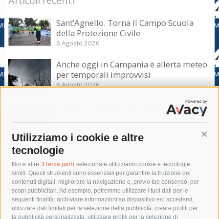
Articoli recenti
Sant’Agnello. Torna il Campo Scuola
della Protezione Civile
6 Agosto 2026
Anche oggi in Campania è allerta meteo
per temporali improvvisi
6 Agosto 2026
Domani e sabato interrotta la linea Eav
Napoli-Sorrento
6 Agosto 2026
Utilizziamo i cookie e altre
Cont
tecnologie
Tag
Noi e altre
3 terze parti
selezionate utilizziamo cookie e tecnologie
simili. Questi strumenti sono essenziali per garantire la fruizione dei
contenuti digitali, migliorare la navigazione e, previo tuo consenso, per
acqua
allerta meteo
anas
scopi pubblicitari. Ad esempio, potremmo utilizzare i tuoi dati per le
seguenti finalità: archiviare informazioni su dispositivo e/o accedervi,
area marina protetta di punta campanella
arresto
utilizzare dati limitati per la selezione della pubblicità, creare profili per
la pubblicità personalizzata, utilizzare profili per la selezione di