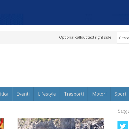
Optional callout text right side.
itica
Eventi
Lifestyle
Trasporti
Motori
Sport
Segu