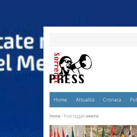
Home
Attualità
Cronaca
Pol
Home
/
Post taggati
unwto