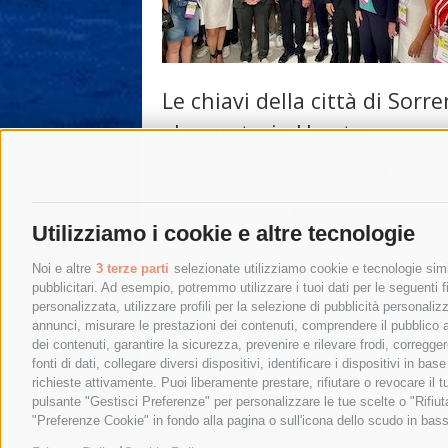
Le chiavi della città di Sorr
al segretario Unwto
Con la cerimonia di consegna delle chiavi de
città a Zurab Pololikashvili, segretario gene
dell’Organizzazione Mondiale del Turismo
Utilizziamo i cookie e altre tecnologie
(Unwto), da …
Noi e altre
3 terze parti
selezionate utilizziamo cookie e tecnologie simil
28 Giugno 2022
|
Sorrento
pubblicitari. Ad esempio, potremmo utilizzare i tuoi dati per le seguenti fin
personalizzata, utilizzare profili per la selezione di pubblicità personaliz
annunci, misurare le prestazioni dei contenuti, comprendere il pubblico att
dei contenuti, garantire la sicurezza, prevenire e rilevare frodi, corregg
←
Post precedenti
fonti di dati, collegare diversi dispositivi, identificare i dispositivi in 
richieste attivamente. Puoi liberamente prestare, rifiutare o revocare il 
pulsante "Gestisci Preferenze" per personalizzare le tue scelte o "Rifiu
"Preferenze Cookie" in fondo alla pagina o sull'icona dello scudo in bass
© 2015 SorrentoPress. All rights reserved.