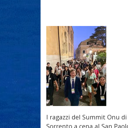
I ragazzi del Summit Onu di
Sorrento a cena al San Paol