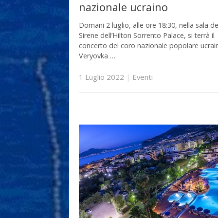
nazionale ucraino
Domani 2 luglio, alle ore 18:30, nella sala de
Sirene dell’Hilton Sorrento Palace, si terrà il
concerto del coro nazionale popolare ucrai
Veryovka …
1 Luglio 2022
|
Eventi