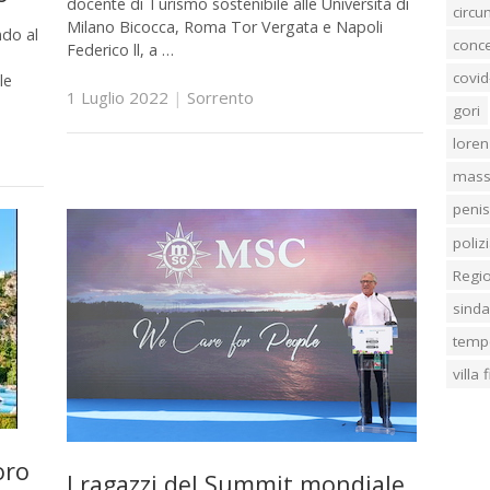
docente di Turismo sostenibile alle Università di
circ
Milano Bicocca, Roma Tor Vergata e Napoli
ndo al
conc
Federico ll, a …
covid
le
1 Luglio 2022
|
Sorrento
gori
loren
mass
penis
poliz
Regi
sind
temp
villa
oro
I ragazzi del Summit mondiale