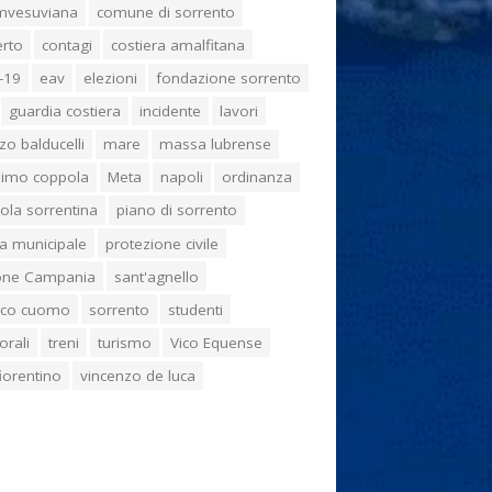
umvesuviana
comune di sorrento
erto
contagi
costiera amalfitana
-19
eav
elezioni
fondazione sorrento
guardia costiera
incidente
lavori
zo balducelli
mare
massa lubrense
imo coppola
Meta
napoli
ordinanza
ola sorrentina
piano di sorrento
ia municipale
protezione civile
one Campania
sant'agnello
aco cuomo
sorrento
studenti
orali
treni
turismo
Vico Equense
 fiorentino
vincenzo de luca