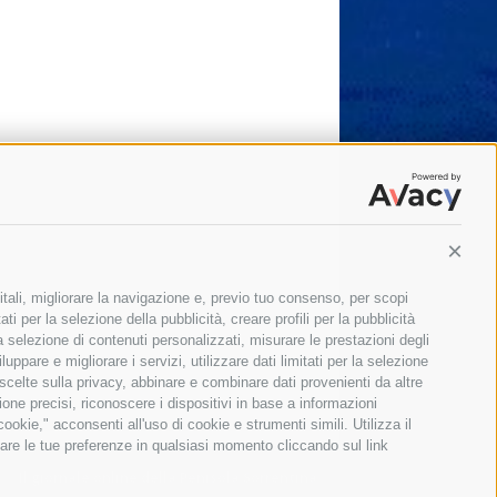
Conti
itali, migliorare la navigazione e, previo tuo consenso, per scopi
ti per la selezione della pubblicità, creare profili per la pubblicità
 la selezione di contenuti personalizzati, misurare le prestazioni degli
ppare e migliorare i servizi, utilizzare dati limitati per la selezione
 scelte sulla privacy, abbinare e combinare dati provenienti da altre
zione precisi, riconoscere i dispositivi in base a informazioni
okie," acconsenti all'uso di cookie e strumenti simili. Utilizza il
are le tue preferenze in qualsiasi momento cliccando sul link
Il giornale online della Penisola Sorrentina