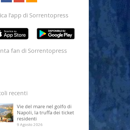
ica l’app di Sorrentopress
nta fan di Sorrentopress
coli recenti
Vie del mare nel golfo di
Napoli, la truffa dei ticket
residenti
9 Agosto 2026