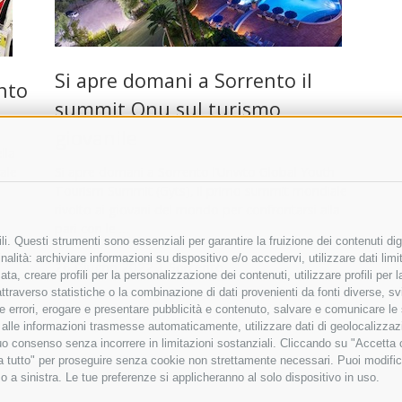
Si apre domani a Sorrento il
ento
summit Onu sul turismo
giovanile
lla
rale
Si apre domani a Sorrento l’Unwto Global Youth
Tourism Summit (Gyts), il primo summit mondiale
rivolto ai giovani del mondo per confrontarsi alla
pari con le …
i. Questi strumenti sono essenziali per garantire la fruizione dei contenuti dig
alità: archiviare informazioni su dispositivo e/o accedervi, utilizzare dati limita
26 Giugno 2022
|
Sorrento
zata, creare profili per la personalizzazione dei contenuti, utilizzare profili per
raverso statistiche o la combinazione di dati provenienti da fonti diverse, svilu
ere errori, erogare e presentare pubblicità e contenuto, salvare e comunicare le
base alle informazioni trasmesse automaticamente, utilizzare dati di geolocalizza
tuo consenso senza incorrere in limitazioni sostanziali. Cliccando su "Accetta co
ta tutto" per proseguire senza cookie non strettamente necessari. Puoi modific
o a sinistra. Le tue preferenze si applicheranno al solo dispositivo in uso.