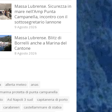
Massa Lubrense. Sicurezza in
mare nell’Amp Punta
Campanella, incontro con il
sottosegretario Iannone
9 Agosto 2026
Massa Lubrense. Blitz di
Borrelli anche a Marina del
Cantone
8 Agosto 2026
a
allerta meteo
anas
marina protetta di punta campanella
to
Asl Napoli 3 sud
capitaneria di porto
carabinieri
castellammare di stabia