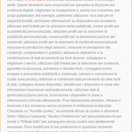
Tag
simili. Questi strumenti sono essenziali per garantire la fruizione dei
contenuti digitali, migliorare la navigazione e, previo tuo consenso, per
acqua
allerta meteo
anas
scopi pubblicitari. Ad esempio, potremmo utilizzare i tuoi dati per le
seguenti finalità: archiviare informazioni su dispositivo e/o accedervi,
area marina protetta di punta campanella
arresto
utilizzare dati limitati per la selezione della pubblicità, creare profili per
la pubblicità personalizzata, utilizzare profili per la selezione di
Asl Napoli 3 sud
capitaneria di porto
capri
carabinieri
pubblicità personalizzata, creare profili per la personalizzazione dei
castellammare di stabia
circumvesuviana
contenuti, utilizzare profili per la selezione di contenuti personalizzati,
misurare le prestazioni degli annunci, misurare le prestazioni dei
comune di sorrento
concerto
contagi
contenuti, comprendere il pubblico attraverso statistiche o la
combinazione di dati provenienti da fonti diverse, sviluppare e
costiera amalfitana
covid-19
eav
elezioni
migliorare i servizi, utilizzare dati limitati per la selezione dei contenuti,
fondazione sorrento
gori
guardia costiera
incidente
garantire la sicurezza, prevenire e rilevare frodi, correggere errori,
erogare e presentare pubblicità e contenuto, salvare e comunicare le
lavori
lorenzo balducelli
mare
massa lubrense
scelte sulla privacy, abbinare e combinare dati provenienti da altre fonti
di dati, collegare diversi dispositivi, identificare i dispositivi in base alle
massimo coppola
Meta
napoli
ordinanza
informazioni trasmesse automaticamente, utilizzare dati di
penisola sorrentina
piano di sorrento
polizia municipale
geolocalizzazione precisi, riconoscere i dispositivi in base a
informazioni richieste attivamente. Puoi liberamente prestare, rifiutare o
protezione civile
Regione Campania
sant'agnello
revocare il tuo consenso senza incorrere in limitazioni sostanziali.
Cliccando su "Accetta cookie," acconsenti all'uso di cookie e strumenti
sindaco cuomo
sorrento
studenti
temporali
treni
simili. Utilizza il pulsante "Gestisci Preferenze" per personalizzare le tue
turismo
Vico Equense
villa fiorentino
vincenzo de luca
scelte o "Rifiuta tutto" per proseguire senza cookie non strettamente
necessari. Puoi modificare le tue preferenze in qualsiasi momento