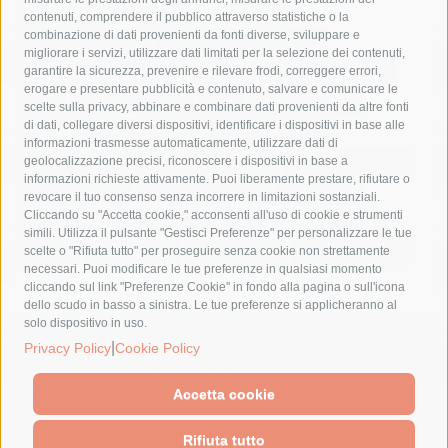
comune di sorrento
concerto
contagi
contenuti, comprendere il pubblico attraverso statistiche o la
combinazione di dati provenienti da fonti diverse, sviluppare e
costiera amalfitana
covid-19
eav
elezioni
migliorare i servizi, utilizzare dati limitati per la selezione dei contenuti,
fondazione sorrento
gori
guardia costiera
incidente
garantire la sicurezza, prevenire e rilevare frodi, correggere errori,
erogare e presentare pubblicità e contenuto, salvare e comunicare le
lavori
lorenzo balducelli
mare
massa lubrense
scelte sulla privacy, abbinare e combinare dati provenienti da altre fonti
di dati, collegare diversi dispositivi, identificare i dispositivi in base alle
massimo coppola
Meta
napoli
ordinanza
informazioni trasmesse automaticamente, utilizzare dati di
penisola sorrentina
piano di sorrento
polizia municipale
geolocalizzazione precisi, riconoscere i dispositivi in base a
informazioni richieste attivamente. Puoi liberamente prestare, rifiutare o
protezione civile
Regione Campania
sant'agnello
revocare il tuo consenso senza incorrere in limitazioni sostanziali.
Cliccando su "Accetta cookie," acconsenti all'uso di cookie e strumenti
sindaco cuomo
sorrento
studenti
temporali
treni
simili. Utilizza il pulsante "Gestisci Preferenze" per personalizzare le tue
turismo
Vico Equense
villa fiorentino
vincenzo de luca
scelte o "Rifiuta tutto" per proseguire senza cookie non strettamente
necessari. Puoi modificare le tue preferenze in qualsiasi momento
cliccando sul link "Preferenze Cookie" in fondo alla pagina o sull'icona
dello scudo in basso a sinistra. Le tue preferenze si applicheranno al
solo dispositivo in uso.
|
© 2015 SorrentoPress. All rights reserved.
Privacy Policy
Cookie Policy
Il giornale online della Penisola Sorrentina
Privacy policy
-
Cookie Policy
Accetta cookie
Rifiuta tutto