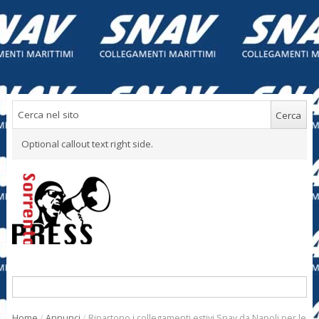
Optional callout text right side.
Home
/
Annunci
/
Ripartono i collegamenti estivi Snav da Napoli per le