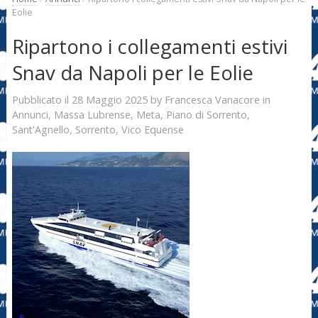
Eolie
Ripartono i collegamenti estivi
Snav da Napoli per le Eolie
28 Maggio 2025
Francesca Vanacore
Pubblicato il
by
in
Annunci
,
Massa Lubrense
,
Meta
,
Piano di Sorrento
,
Sant'Agnello
,
Sorrento
,
Vico Equense