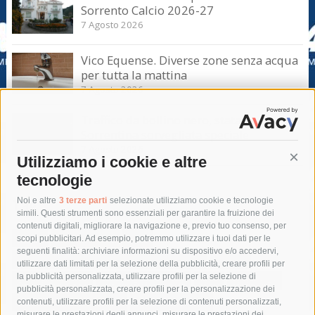
Sorrento Calcio 2026-27
7 Agosto 2026
Vico Equense. Diverse zone senza acqua
per tutta la mattina
7 Agosto 2026
Traffico da bollino nero, statale
Sorrentina sorvegliata speciale
7 Agosto 2026
Utilizziamo i cookie e altre
Cont
tecnologie
Tag
Noi e altre
3 terze parti
selezionate utilizziamo cookie e tecnologie
simili. Questi strumenti sono essenziali per garantire la fruizione dei
contenuti digitali, migliorare la navigazione e, previo tuo consenso, per
acqua
allerta meteo
anas
scopi pubblicitari. Ad esempio, potremmo utilizzare i tuoi dati per le
seguenti finalità: archiviare informazioni su dispositivo e/o accedervi,
area marina protetta di punta campanella
arresto
utilizzare dati limitati per la selezione della pubblicità, creare profili per
la pubblicità personalizzata, utilizzare profili per la selezione di
Asl Napoli 3 sud
capitaneria di porto
capri
carabinieri
pubblicità personalizzata, creare profili per la personalizzazione dei
castellammare di stabia
circumvesuviana
contenuti, utilizzare profili per la selezione di contenuti personalizzati,
misurare le prestazioni degli annunci, misurare le prestazioni dei