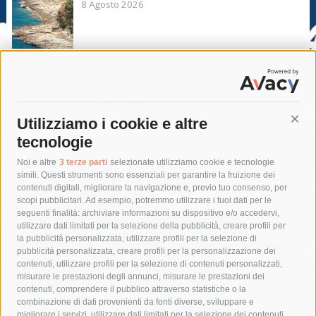
8 Agosto 2026
Sorrento. Le denunce: Bivacchi e rifiuti
sui siti storici
8 Agosto 2026
Utilizziamo i cookie e altre
Cont
tecnologie
Tag
Noi e altre
3 terze parti
selezionate utilizziamo cookie e tecnologie
simili. Questi strumenti sono essenziali per garantire la fruizione dei
contenuti digitali, migliorare la navigazione e, previo tuo consenso, per
acqua
allerta meteo
anas
scopi pubblicitari. Ad esempio, potremmo utilizzare i tuoi dati per le
seguenti finalità: archiviare informazioni su dispositivo e/o accedervi,
area marina protetta di punta campanella
arresto
utilizzare dati limitati per la selezione della pubblicità, creare profili per
la pubblicità personalizzata, utilizzare profili per la selezione di
Asl Napoli 3 sud
capitaneria di porto
capri
carabinieri
pubblicità personalizzata, creare profili per la personalizzazione dei
castellammare di stabia
circumvesuviana
contenuti, utilizzare profili per la selezione di contenuti personalizzati,
misurare le prestazioni degli annunci, misurare le prestazioni dei
comune di sorrento
concerto
contagi
contenuti, comprendere il pubblico attraverso statistiche o la
combinazione di dati provenienti da fonti diverse, sviluppare e
costiera amalfitana
covid-19
eav
elezioni
migliorare i servizi, utilizzare dati limitati per la selezione dei contenuti,