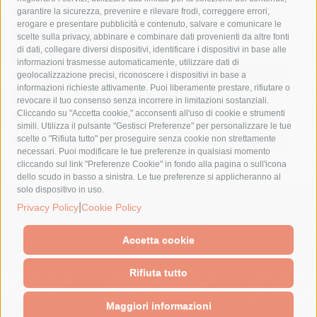
fondazione sorrento
gori
guardia costiera
incidente
garantire la sicurezza, prevenire e rilevare frodi, correggere errori,
erogare e presentare pubblicità e contenuto, salvare e comunicare le
lavori
lorenzo balducelli
mare
massa lubrense
scelte sulla privacy, abbinare e combinare dati provenienti da altre fonti
di dati, collegare diversi dispositivi, identificare i dispositivi in base alle
massimo coppola
Meta
napoli
ordinanza
informazioni trasmesse automaticamente, utilizzare dati di
penisola sorrentina
piano di sorrento
polizia municipale
geolocalizzazione precisi, riconoscere i dispositivi in base a
informazioni richieste attivamente. Puoi liberamente prestare, rifiutare o
protezione civile
Regione Campania
sant'agnello
revocare il tuo consenso senza incorrere in limitazioni sostanziali.
Cliccando su "Accetta cookie," acconsenti all'uso di cookie e strumenti
sindaco cuomo
sorrento
studenti
temporali
treni
simili. Utilizza il pulsante "Gestisci Preferenze" per personalizzare le tue
turismo
Vico Equense
villa fiorentino
vincenzo de luca
scelte o "Rifiuta tutto" per proseguire senza cookie non strettamente
necessari. Puoi modificare le tue preferenze in qualsiasi momento
cliccando sul link "Preferenze Cookie" in fondo alla pagina o sull'icona
dello scudo in basso a sinistra. Le tue preferenze si applicheranno al
solo dispositivo in uso.
© 2015 SorrentoPress. All rights reserved.
|
Privacy Policy
Cookie Policy
Il giornale online della Penisola Sorrentina
Privacy policy
-
Cookie Policy
Accetta cookie
Rifiuta tutto
Maggiori informazioni