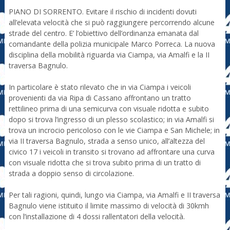
PIANO DI SORRENTO. Evitare il rischio di incidenti dovuti
all’elevata velocità che si può raggiungere percorrendo alcune
strade del centro. E’ l’obiettivo dell’ordinanza emanata dal
comandante della polizia municipale Marco Porreca. La nuova
disciplina della mobilità riguarda via Ciampa, via Amalfi e la II
traversa Bagnulo.
In particolare è stato rilevato che in via Ciampa i veicoli
provenienti da via Ripa di Cassano affrontano un tratto
rettilineo prima di una semicurva con visuale ridotta e subito
dopo si trova l’ingresso di un plesso scolastico; in via Amalfi si
trova un incrocio pericoloso con le vie Ciampa e San Michele; in
via II traversa Bagnulo, strada a senso unico, all’altezza del
civico 17 i veicoli in transito si trovano ad affrontare una curva
con visuale ridotta che si trova subito prima di un tratto di
strada a doppio senso di circolazione.
Per tali ragioni, quindi, lungo via Ciampa, via Amalfi e II traversa
Bagnulo viene istituito il limite massimo di velocità di 30kmh
con l’installazione di 4 dossi rallentatori della velocità.