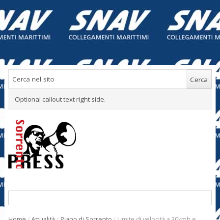
Optional callout text right side.
Home
/
Attualità
/
Piano di Sorrento
/
Limite di velocità a 30kmh e