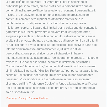
la pubblicità personalizzata, utilizzare profili per la selezione di
Asl Napoli 3 sud
capitaneria di porto
capri
carabinieri
pubblicità personalizzata, creare profili per la personalizzazione dei
castellammare di stabia
circumvesuviana
contenuti, utilizzare profili per la selezione di contenuti personalizzati,
misurare le prestazioni degli annunci, misurare le prestazioni dei
comune di sorrento
concerto
contagi
contenuti, comprendere il pubblico attraverso statistiche o la
combinazione di dati provenienti da fonti diverse, sviluppare e
costiera amalfitana
covid-19
eav
elezioni
migliorare i servizi, utilizzare dati limitati per la selezione dei contenuti,
fondazione sorrento
gori
guardia costiera
incidente
garantire la sicurezza, prevenire e rilevare frodi, correggere errori,
erogare e presentare pubblicità e contenuto, salvare e comunicare le
lavori
lorenzo balducelli
mare
massa lubrense
scelte sulla privacy, abbinare e combinare dati provenienti da altre fonti
di dati, collegare diversi dispositivi, identificare i dispositivi in base alle
massimo coppola
Meta
napoli
ordinanza
informazioni trasmesse automaticamente, utilizzare dati di
penisola sorrentina
piano di sorrento
polizia municipale
geolocalizzazione precisi, riconoscere i dispositivi in base a
informazioni richieste attivamente. Puoi liberamente prestare, rifiutare o
protezione civile
Regione Campania
sant'agnello
revocare il tuo consenso senza incorrere in limitazioni sostanziali.
Cliccando su "Accetta cookie," acconsenti all'uso di cookie e strumenti
sindaco cuomo
sorrento
studenti
temporali
treni
simili. Utilizza il pulsante "Gestisci Preferenze" per personalizzare le tue
turismo
Vico Equense
villa fiorentino
vincenzo de luca
scelte o "Rifiuta tutto" per proseguire senza cookie non strettamente
necessari. Puoi modificare le tue preferenze in qualsiasi momento
cliccando sul link "Preferenze Cookie" in fondo alla pagina o sull'icona
dello scudo in basso a sinistra. Le tue preferenze si applicheranno al
solo dispositivo in uso.
© 2015 SorrentoPress. All rights reserved.
|
Privacy Policy
Cookie Policy
Il giornale online della Penisola Sorrentina