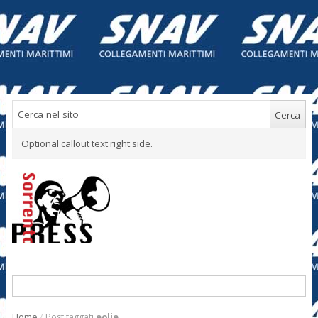
Optional callout text right side.
Home
/
Post taggati
eolie