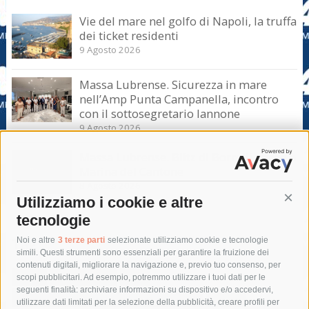
Vie del mare nel golfo di Napoli, la truffa
dei ticket residenti
9 Agosto 2026
Massa Lubrense. Sicurezza in mare
nell’Amp Punta Campanella, incontro
con il sottosegretario Iannone
9 Agosto 2026
Massa Lubrense. Blitz di Borrelli anche a
Marina del Cantone
8 Agosto 2026
Utilizziamo i cookie e altre
Cont
tecnologie
Tag
Noi e altre
3 terze parti
selezionate utilizziamo cookie e tecnologie
simili. Questi strumenti sono essenziali per garantire la fruizione dei
contenuti digitali, migliorare la navigazione e, previo tuo consenso, per
acqua
allerta meteo
anas
scopi pubblicitari. Ad esempio, potremmo utilizzare i tuoi dati per le
seguenti finalità: archiviare informazioni su dispositivo e/o accedervi,
area marina protetta di punta campanella
arresto
utilizzare dati limitati per la selezione della pubblicità, creare profili per