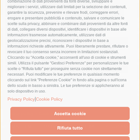
combinazione di dati provenienti da fonti diverse, sviluppare e
costiera amalfitana
covid-19
eav
elezioni
migliorare i servizi, utilizzare dati limitati per la selezione dei contenuti,
fondazione sorrento
gori
guardia costiera
incidente
garantire la sicurezza, prevenire e rilevare frodi, correggere errori,
erogare e presentare pubblicità e contenuto, salvare e comunicare le
lavori
lorenzo balducelli
mare
massa lubrense
scelte sulla privacy, abbinare e combinare dati provenienti da altre fonti
di dati, collegare diversi dispositivi, identificare i dispositivi in base alle
massimo coppola
Meta
napoli
ordinanza
informazioni trasmesse automaticamente, utilizzare dati di
penisola sorrentina
piano di sorrento
polizia municipale
geolocalizzazione precisi, riconoscere i dispositivi in base a
informazioni richieste attivamente. Puoi liberamente prestare, rifiutare o
protezione civile
Regione Campania
sant'agnello
revocare il tuo consenso senza incorrere in limitazioni sostanziali.
Cliccando su "Accetta cookie," acconsenti all'uso di cookie e strumenti
sindaco cuomo
sorrento
studenti
temporali
treni
simili. Utilizza il pulsante "Gestisci Preferenze" per personalizzare le tue
turismo
Vico Equense
villa fiorentino
vincenzo de luca
scelte o "Rifiuta tutto" per proseguire senza cookie non strettamente
necessari. Puoi modificare le tue preferenze in qualsiasi momento
cliccando sul link "Preferenze Cookie" in fondo alla pagina o sull'icona
dello scudo in basso a sinistra. Le tue preferenze si applicheranno al
solo dispositivo in uso.
|
© 2015 SorrentoPress. All rights reserved.
Privacy Policy
Cookie Policy
Il giornale online della Penisola Sorrentina
Privacy policy
-
Cookie Policy
Accetta cookie
Rifiuta tutto