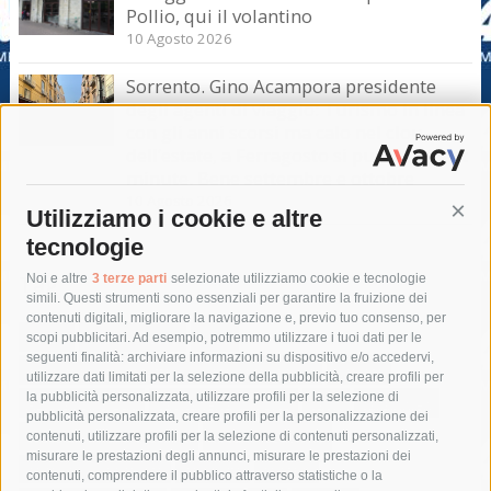
Pollio, qui il volantino
10 Agosto 2026
Sorrento. Gino Acampora presidente
degli agenti di viaggio: Turismo in linea
con gli anni scorsi ma calo nel clou
dell’estate, a Ferragosto si punta sul last
minute. Bene settembre e ottobre
10 Agosto 2026
Utilizziamo i cookie e altre
Cont
tecnologie
Tag
Noi e altre
3 terze parti
selezionate utilizziamo cookie e tecnologie
simili. Questi strumenti sono essenziali per garantire la fruizione dei
contenuti digitali, migliorare la navigazione e, previo tuo consenso, per
acqua
allerta meteo
anas
scopi pubblicitari. Ad esempio, potremmo utilizzare i tuoi dati per le
seguenti finalità: archiviare informazioni su dispositivo e/o accedervi,
area marina protetta di punta campanella
arresto
utilizzare dati limitati per la selezione della pubblicità, creare profili per
la pubblicità personalizzata, utilizzare profili per la selezione di
Asl Napoli 3 sud
capitaneria di porto
capri
carabinieri
pubblicità personalizzata, creare profili per la personalizzazione dei
castellammare di stabia
circumvesuviana
contenuti, utilizzare profili per la selezione di contenuti personalizzati,
misurare le prestazioni degli annunci, misurare le prestazioni dei
comune di sorrento
concerto
contagi
contenuti, comprendere il pubblico attraverso statistiche o la