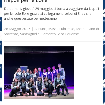
Da domani, giovedì 29 maggio, si torna a viaggiare da Napoli
per le Isole Eolie grazie ai collegamenti veloci di Snav che
anche quest’estate permetteranno …
28 Maggio 2025
|
Annunci
,
Massa Lubrense
,
Meta
,
Piano di
Sorrento
,
Sant'Agnello
,
Sorrento
,
Vico Equense