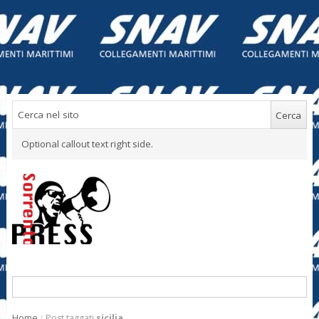
Optional callout text right side.
Home
/
Post taggati
sicilia