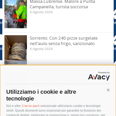
Massa Lubrense. Malore a Punta
Campanella, turista soccorsa
6 Agosto 2026
Sorrento. Con 240 pizze surgelate
nell’auto senza frigo, sanzionato
6 Agosto 2026
Piano di Sorrento. Dopo il restyling
riapre il campo di via Ciampa
5 Agosto 2026
Utilizziamo i cookie e altre
Cont
tecnologie
Tag
Noi e altre
3 terze parti
selezionate utilizziamo cookie e tecnologie
simili. Questi strumenti sono essenziali per garantire la fruizione dei
contenuti digitali, migliorare la navigazione e, previo tuo consenso, per