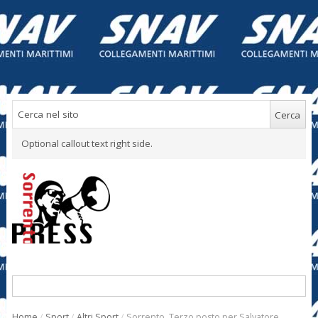
Optional callout text right side.
Home
/
Sport
/
Altri Sport
/
Sorrento. Terzo posto per Salvatore