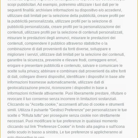
acqua
allerta meteo
anas
scopi pubblicitari. Ad esempio, potremmo utilizzare i tuoi dati per le
seguenti finalità: archiviare informazioni su dispositivo e/o accedervi,
area marina protetta di punta campanella
arresto
utilizzare dati limitati per la selezione della pubblicità, creare profili per
la pubblicità personalizzata, utilizzare profili per la selezione di
Asl Napoli 3 sud
capitaneria di porto
capri
carabinieri
pubblicità personalizzata, creare profili per la personalizzazione dei
castellammare di stabia
circumvesuviana
contenuti, utilizzare profili per la selezione di contenuti personalizzati,
misurare le prestazioni degli annunci, misurare le prestazioni dei
comune di sorrento
concerto
contagi
contenuti, comprendere il pubblico attraverso statistiche o la
combinazione di dati provenienti da fonti diverse, sviluppare e
costiera amalfitana
covid-19
eav
elezioni
migliorare i servizi, utilizzare dati limitati per la selezione dei contenuti,
fondazione sorrento
gori
guardia costiera
incidente
garantire la sicurezza, prevenire e rilevare frodi, correggere errori,
erogare e presentare pubblicità e contenuto, salvare e comunicare le
lavori
lorenzo balducelli
mare
massa lubrense
scelte sulla privacy, abbinare e combinare dati provenienti da altre fonti
di dati, collegare diversi dispositivi, identificare i dispositivi in base alle
massimo coppola
Meta
napoli
ordinanza
informazioni trasmesse automaticamente, utilizzare dati di
penisola sorrentina
piano di sorrento
polizia municipale
geolocalizzazione precisi, riconoscere i dispositivi in base a
informazioni richieste attivamente. Puoi liberamente prestare, rifiutare o
protezione civile
Regione Campania
sant'agnello
revocare il tuo consenso senza incorrere in limitazioni sostanziali.
Cliccando su "Accetta cookie," acconsenti all'uso di cookie e strumenti
sindaco cuomo
sorrento
studenti
temporali
treni
simili. Utilizza il pulsante "Gestisci Preferenze" per personalizzare le tue
turismo
Vico Equense
villa fiorentino
vincenzo de luca
scelte o "Rifiuta tutto" per proseguire senza cookie non strettamente
necessari. Puoi modificare le tue preferenze in qualsiasi momento
cliccando sul link "Preferenze Cookie" in fondo alla pagina o sull'icona
dello scudo in basso a sinistra. Le tue preferenze si applicheranno al
solo dispositivo in uso.