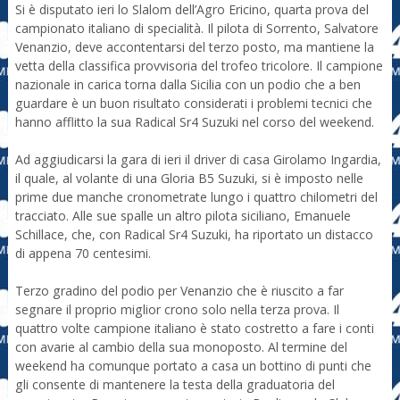
Si è disputato ieri lo Slalom dell’Agro Ericino, quarta prova del
campionato italiano di specialità. Il pilota di Sorrento, Salvatore
Venanzio, deve accontentarsi del terzo posto, ma mantiene la
vetta della classifica provvisoria del trofeo tricolore. Il campione
nazionale in carica torna dalla Sicilia con un podio che a ben
guardare è un buon risultato considerati i problemi tecnici che
hanno afflitto la sua Radical Sr4 Suzuki nel corso del weekend.
Ad aggiudicarsi la gara di ieri il driver di casa Girolamo Ingardia,
il quale, al volante di una Gloria B5 Suzuki, si è imposto nelle
prime due manche cronometrate lungo i quattro chilometri del
tracciato. Alle sue spalle un altro pilota siciliano, Emanuele
Schillace, che, con Radical Sr4 Suzuki, ha riportato un distacco
di appena 70 centesimi.
Terzo gradino del podio per Venanzio che è riuscito a far
segnare il proprio miglior crono solo nella terza prova. Il
quattro volte campione italiano è stato costretto a fare i conti
con avarie al cambio della sua monoposto. Al termine del
weekend ha comunque portato a casa un bottino di punti che
gli consente di mantenere la testa della graduatoria del