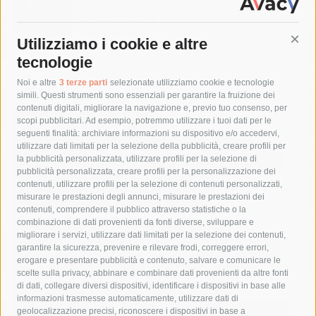
Sant’Agnello. Serata evento nel ricordo
di Lucio Dalla
7 Agosto 2026
Utilizziamo i cookie e altre
Cont
tecnologie
Tag
Noi e altre
3 terze parti
selezionate utilizziamo cookie e tecnologie
simili. Questi strumenti sono essenziali per garantire la fruizione dei
contenuti digitali, migliorare la navigazione e, previo tuo consenso, per
acqua
allerta meteo
anas
scopi pubblicitari. Ad esempio, potremmo utilizzare i tuoi dati per le
seguenti finalità: archiviare informazioni su dispositivo e/o accedervi,
area marina protetta di punta campanella
arresto
utilizzare dati limitati per la selezione della pubblicità, creare profili per
la pubblicità personalizzata, utilizzare profili per la selezione di
Asl Napoli 3 sud
capitaneria di porto
capri
carabinieri
pubblicità personalizzata, creare profili per la personalizzazione dei
castellammare di stabia
circumvesuviana
contenuti, utilizzare profili per la selezione di contenuti personalizzati,
misurare le prestazioni degli annunci, misurare le prestazioni dei
comune di sorrento
concerto
contagi
contenuti, comprendere il pubblico attraverso statistiche o la
combinazione di dati provenienti da fonti diverse, sviluppare e
costiera amalfitana
covid-19
eav
elezioni
migliorare i servizi, utilizzare dati limitati per la selezione dei contenuti,
fondazione sorrento
gori
guardia costiera
incidente
garantire la sicurezza, prevenire e rilevare frodi, correggere errori,
erogare e presentare pubblicità e contenuto, salvare e comunicare le
lavori
lorenzo balducelli
mare
massa lubrense
scelte sulla privacy, abbinare e combinare dati provenienti da altre fonti
di dati, collegare diversi dispositivi, identificare i dispositivi in base alle
massimo coppola
Meta
napoli
ordinanza
informazioni trasmesse automaticamente, utilizzare dati di
penisola sorrentina
piano di sorrento
polizia municipale
geolocalizzazione precisi, riconoscere i dispositivi in base a