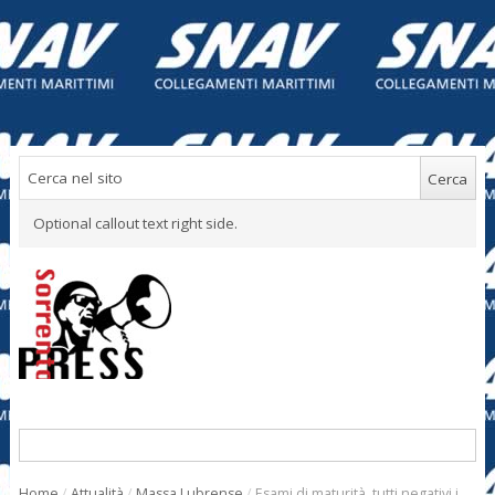
Optional callout text right side.
Home
/
Attualità
/
Massa Lubrense
/
Esami di maturità, tutti negativi i