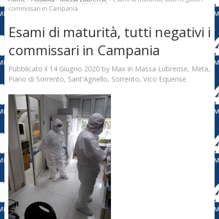
commissari in Campania
Esami di maturità, tutti negativi i
commissari in Campania
14 Giugno 2020
Max
Pubblicato il
by
in
Massa Lubrense
,
Meta
,
Piano di Sorrento
,
Sant'Agnello
,
Sorrento
,
Vico Equense