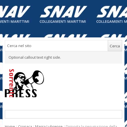
Optional callout text right side.
Home
/
Cronaca
/
Massa Lubrense
/
Disposta la riesumazione della