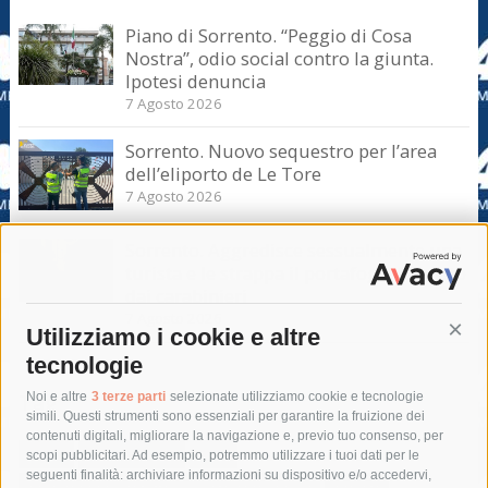
Piano di Sorrento. “Peggio di Cosa
Nostra”, odio social contro la giunta.
Ipotesi denuncia
7 Agosto 2026
Sorrento. Nuovo sequestro per l’area
dell’eliporto de Le Tore
7 Agosto 2026
Sorrento. Aggredisce sessualmente una
turista e le strappa il portafogli, fermato
dai carabinieri
7 Agosto 2026
Utilizziamo i cookie e altre
Cont
tecnologie
Tag
Noi e altre
3 terze parti
selezionate utilizziamo cookie e tecnologie
simili. Questi strumenti sono essenziali per garantire la fruizione dei
contenuti digitali, migliorare la navigazione e, previo tuo consenso, per
acqua
allerta meteo
anas
scopi pubblicitari. Ad esempio, potremmo utilizzare i tuoi dati per le
seguenti finalità: archiviare informazioni su dispositivo e/o accedervi,
area marina protetta di punta campanella
arresto