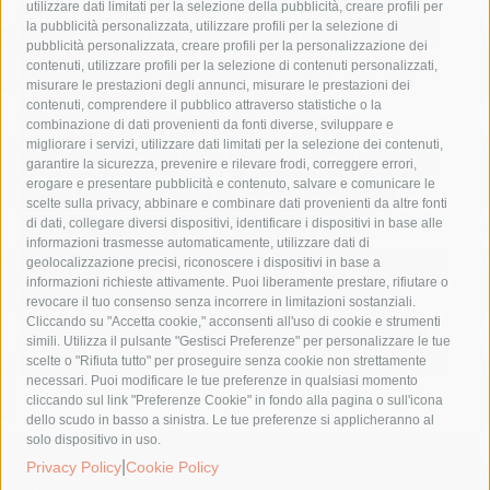
utilizzare dati limitati per la selezione della pubblicità, creare profili per
la pubblicità personalizzata, utilizzare profili per la selezione di
Asl Napoli 3 sud
capitaneria di porto
capri
carabinieri
pubblicità personalizzata, creare profili per la personalizzazione dei
castellammare di stabia
circumvesuviana
contenuti, utilizzare profili per la selezione di contenuti personalizzati,
misurare le prestazioni degli annunci, misurare le prestazioni dei
comune di sorrento
concerto
contagi
contenuti, comprendere il pubblico attraverso statistiche o la
combinazione di dati provenienti da fonti diverse, sviluppare e
costiera amalfitana
covid-19
eav
elezioni
migliorare i servizi, utilizzare dati limitati per la selezione dei contenuti,
fondazione sorrento
gori
guardia costiera
incidente
garantire la sicurezza, prevenire e rilevare frodi, correggere errori,
erogare e presentare pubblicità e contenuto, salvare e comunicare le
lavori
lorenzo balducelli
mare
massa lubrense
scelte sulla privacy, abbinare e combinare dati provenienti da altre fonti
di dati, collegare diversi dispositivi, identificare i dispositivi in base alle
massimo coppola
Meta
napoli
ordinanza
informazioni trasmesse automaticamente, utilizzare dati di
penisola sorrentina
piano di sorrento
polizia municipale
geolocalizzazione precisi, riconoscere i dispositivi in base a
informazioni richieste attivamente. Puoi liberamente prestare, rifiutare o
protezione civile
Regione Campania
sant'agnello
revocare il tuo consenso senza incorrere in limitazioni sostanziali.
Cliccando su "Accetta cookie," acconsenti all'uso di cookie e strumenti
sindaco cuomo
sorrento
studenti
temporali
treni
simili. Utilizza il pulsante "Gestisci Preferenze" per personalizzare le tue
turismo
Vico Equense
villa fiorentino
vincenzo de luca
scelte o "Rifiuta tutto" per proseguire senza cookie non strettamente
necessari. Puoi modificare le tue preferenze in qualsiasi momento
cliccando sul link "Preferenze Cookie" in fondo alla pagina o sull'icona
dello scudo in basso a sinistra. Le tue preferenze si applicheranno al
solo dispositivo in uso.
© 2015 SorrentoPress. All rights reserved.
|
Privacy Policy
Cookie Policy