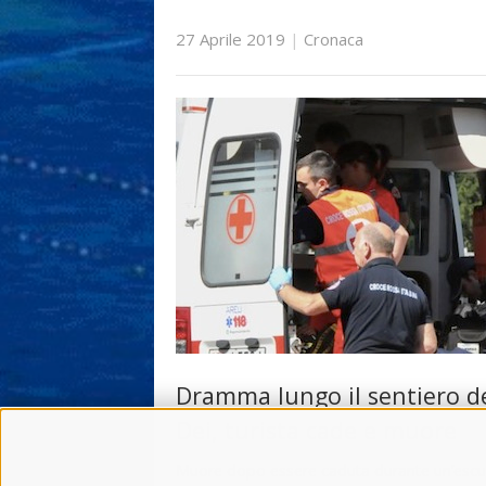
27 Aprile 2019
|
Cronaca
Dramma lungo il sentiero de
Dei, turista cade e muore
Muore dopo essere caduta durante un’escu