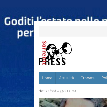
Home
Attualità
Cronaca
Pol
Home
/
Post taggati
salma