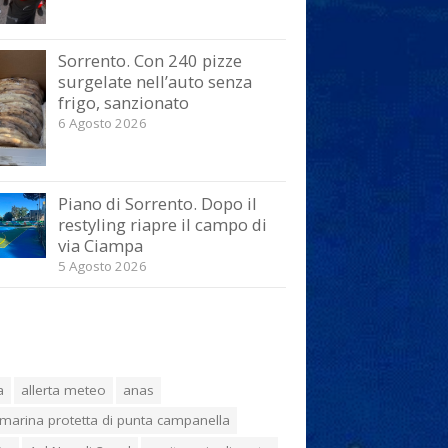
Sorrento. Con 240 pizze
surgelate nell’auto senza
frigo, sanzionato
6 Agosto 2026
Piano di Sorrento. Dopo il
restyling riapre il campo di
via Ciampa
5 Agosto 2026
a
allerta meteo
anas
marina protetta di punta campanella