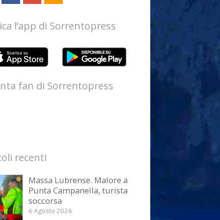
ica l’app di Sorrentopress
nta fan di Sorrentopress
coli recenti
Massa Lubrense. Malore a
Punta Campanella, turista
soccorsa
6 Agosto 2026