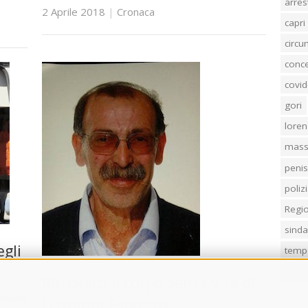
arres
2 Aprile 2018
|
Cronaca
capri
circ
conc
covid
gori
loren
mass
penis
poliz
Regi
sind
gli
temp
villa
Ritrovato il corpo senza vita di
rsione
Giovanni Esposito