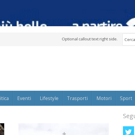
Optional callout text right side.
itica
Eventi
Lifestyle
Trasporti
Motori
Sport
Segu