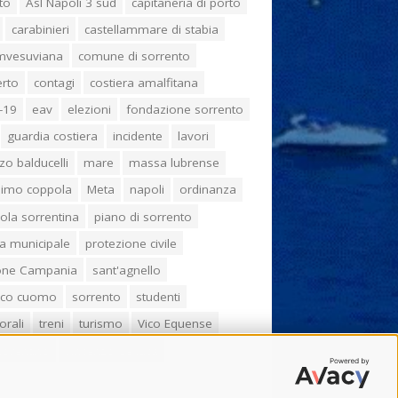
to
Asl Napoli 3 sud
capitaneria di porto
carabinieri
castellammare di stabia
umvesuviana
comune di sorrento
erto
contagi
costiera amalfitana
-19
eav
elezioni
fondazione sorrento
guardia costiera
incidente
lavori
zo balducelli
mare
massa lubrense
imo coppola
Meta
napoli
ordinanza
ola sorrentina
piano di sorrento
ia municipale
protezione civile
one Campania
sant'agnello
aco cuomo
sorrento
studenti
orali
treni
turismo
Vico Equense
 fiorentino
vincenzo de luca