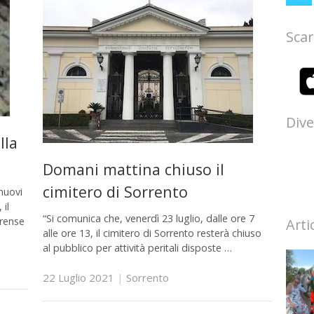
Scar
Dive
lla
Domani mattina chiuso il
cimitero di Sorrento
nuovi
il
“Si comunica che, venerdì 23 luglio, dalle ore 7
brense
Arti
alle ore 13, il cimitero di Sorrento resterà chiuso
al pubblico per attività peritali disposte …
22 Luglio 2021
|
Sorrento