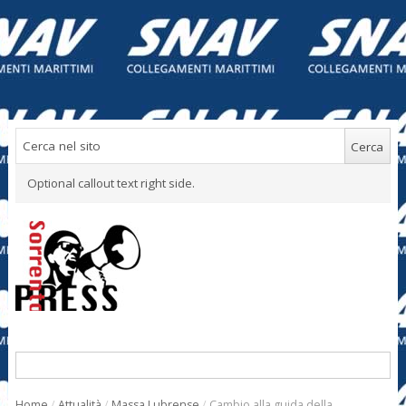
Optional callout text right side.
Home
/
Attualità
/
Massa Lubrense
/
Cambio alla guida della