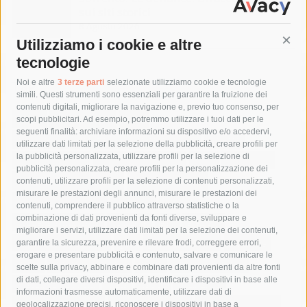
sui siti storici
8 Agosto 2026
Utilizziamo i cookie e altre
Cont
tecnologie
Tag
Noi e altre
3 terze parti
selezionate utilizziamo cookie e tecnologie
simili. Questi strumenti sono essenziali per garantire la fruizione dei
contenuti digitali, migliorare la navigazione e, previo tuo consenso, per
acqua
allerta meteo
anas
scopi pubblicitari. Ad esempio, potremmo utilizzare i tuoi dati per le
seguenti finalità: archiviare informazioni su dispositivo e/o accedervi,
area marina protetta di punta campanella
arresto
utilizzare dati limitati per la selezione della pubblicità, creare profili per
la pubblicità personalizzata, utilizzare profili per la selezione di
Asl Napoli 3 sud
capitaneria di porto
capri
carabinieri
pubblicità personalizzata, creare profili per la personalizzazione dei
castellammare di stabia
circumvesuviana
contenuti, utilizzare profili per la selezione di contenuti personalizzati,
misurare le prestazioni degli annunci, misurare le prestazioni dei
comune di sorrento
concerto
contagi
contenuti, comprendere il pubblico attraverso statistiche o la
combinazione di dati provenienti da fonti diverse, sviluppare e
costiera amalfitana
covid-19
eav
elezioni
migliorare i servizi, utilizzare dati limitati per la selezione dei contenuti,
fondazione sorrento
gori
guardia costiera
incidente
garantire la sicurezza, prevenire e rilevare frodi, correggere errori,
erogare e presentare pubblicità e contenuto, salvare e comunicare le
lavori
lorenzo balducelli
mare
massa lubrense
scelte sulla privacy, abbinare e combinare dati provenienti da altre fonti
di dati, collegare diversi dispositivi, identificare i dispositivi in base alle
massimo coppola
Meta
napoli
ordinanza
informazioni trasmesse automaticamente, utilizzare dati di
penisola sorrentina
piano di sorrento
polizia municipale
geolocalizzazione precisi, riconoscere i dispositivi in base a