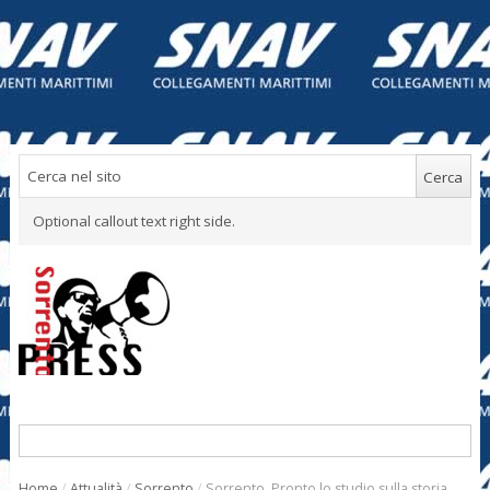
Optional callout text right side.
Home
/
Attualità
/
Sorrento
/
Sorrento. Pronto lo studio sulla storia