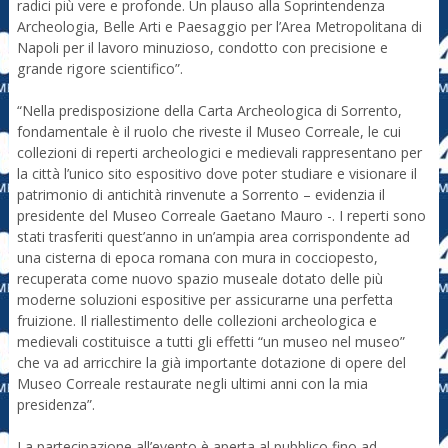
radici più vere e profonde. Un plauso alla Soprintendenza
Archeologia, Belle Arti e Paesaggio per l’Area Metropolitana di
Napoli per il lavoro minuzioso, condotto con precisione e
grande rigore scientifico”.
“Nella predisposizione della Carta Archeologica di Sorrento,
fondamentale è il ruolo che riveste il Museo Correale, le cui
collezioni di reperti archeologici e medievali rappresentano per
la città l’unico sito espositivo dove poter studiare e visionare il
patrimonio di antichità rinvenute a Sorrento – evidenzia il
presidente del Museo Correale Gaetano Mauro -. I reperti sono
stati trasferiti quest’anno in un’ampia area corrispondente ad
una cisterna di epoca romana con mura in cocciopesto,
recuperata come nuovo spazio museale dotato delle più
moderne soluzioni espositive per assicurarne una perfetta
fruizione. Il riallestimento delle collezioni archeologica e
medievali costituisce a tutti gli effetti “un museo nel museo”
che va ad arricchire la già importante dotazione di opere del
Museo Correale restaurate negli ultimi anni con la mia
presidenza”.
La partecipazione all’evento è aperta al pubblico fino ad