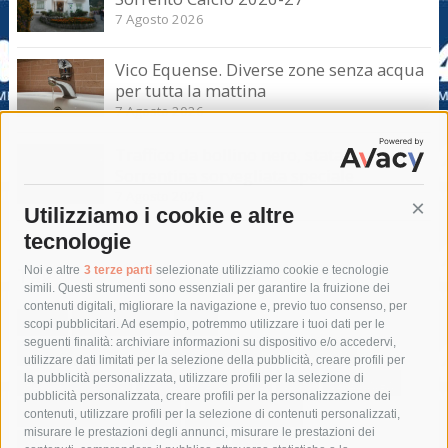
7 Agosto 2026
Vico Equense. Diverse zone senza acqua
per tutta la mattina
7 Agosto 2026
Traffico da bollino nero, statale
Sorrentina sorvegliata speciale
7 Agosto 2026
Utilizziamo i cookie e altre
Cont
tecnologie
Tag
Noi e altre
3 terze parti
selezionate utilizziamo cookie e tecnologie
simili. Questi strumenti sono essenziali per garantire la fruizione dei
contenuti digitali, migliorare la navigazione e, previo tuo consenso, per
acqua
allerta meteo
anas
scopi pubblicitari. Ad esempio, potremmo utilizzare i tuoi dati per le
seguenti finalità: archiviare informazioni su dispositivo e/o accedervi,
area marina protetta di punta campanella
arresto
utilizzare dati limitati per la selezione della pubblicità, creare profili per
la pubblicità personalizzata, utilizzare profili per la selezione di
Asl Napoli 3 sud
capitaneria di porto
capri
carabinieri
pubblicità personalizzata, creare profili per la personalizzazione dei
castellammare di stabia
circumvesuviana
contenuti, utilizzare profili per la selezione di contenuti personalizzati,
misurare le prestazioni degli annunci, misurare le prestazioni dei
comune di sorrento
concerto
contagi