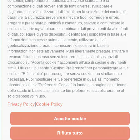
contenuti, comprendere il pubblico attraverso statistiche o la
combinazione di dati provenienti da fonti diverse, sviluppare e
costiera amalfitana
covid-19
eav
elezioni
migliorare i servizi, utilizzare dati limitati per la selezione dei contenuti,
fondazione sorrento
gori
guardia costiera
incidente
garantire la sicurezza, prevenire e rilevare frodi, correggere errori,
erogare e presentare pubblicità e contenuto, salvare e comunicare le
lavori
lorenzo balducelli
mare
massa lubrense
scelte sulla privacy, abbinare e combinare dati provenienti da altre fonti
di dati, collegare diversi dispositivi, identificare i dispositivi in base alle
massimo coppola
Meta
napoli
ordinanza
informazioni trasmesse automaticamente, utilizzare dati di
penisola sorrentina
piano di sorrento
polizia municipale
geolocalizzazione precisi, riconoscere i dispositivi in base a
informazioni richieste attivamente. Puoi liberamente prestare, rifiutare o
protezione civile
Regione Campania
sant'agnello
revocare il tuo consenso senza incorrere in limitazioni sostanziali.
Cliccando su "Accetta cookie," acconsenti all'uso di cookie e strumenti
sindaco cuomo
sorrento
studenti
temporali
treni
simili. Utilizza il pulsante "Gestisci Preferenze" per personalizzare le tue
turismo
Vico Equense
villa fiorentino
vincenzo de luca
scelte o "Rifiuta tutto" per proseguire senza cookie non strettamente
necessari. Puoi modificare le tue preferenze in qualsiasi momento
cliccando sul link "Preferenze Cookie" in fondo alla pagina o sull'icona
dello scudo in basso a sinistra. Le tue preferenze si applicheranno al
solo dispositivo in uso.
© 2015 SorrentoPress. All rights reserved.
|
Privacy Policy
Cookie Policy
Il giornale online della Penisola Sorrentina
Privacy policy
-
Cookie Policy
Accetta cookie
Rifiuta tutto