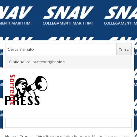
Optional callout text right side.
Home
/
Cronaca
/
Vico Equense
/
Vico Equense. Mattina senza acqua