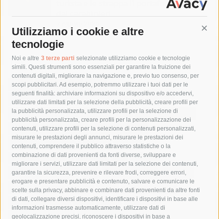
turista e le strappa il portafogli, fermato
dai carabinieri
7 Agosto 2026
Utilizziamo i cookie e altre
Cont
tecnologie
Tag
Noi e altre
3 terze parti
selezionate utilizziamo cookie e tecnologie
simili. Questi strumenti sono essenziali per garantire la fruizione dei
contenuti digitali, migliorare la navigazione e, previo tuo consenso, per
acqua
allerta meteo
anas
scopi pubblicitari. Ad esempio, potremmo utilizzare i tuoi dati per le
seguenti finalità: archiviare informazioni su dispositivo e/o accedervi,
area marina protetta di punta campanella
arresto
utilizzare dati limitati per la selezione della pubblicità, creare profili per
la pubblicità personalizzata, utilizzare profili per la selezione di
Asl Napoli 3 sud
capitaneria di porto
capri
carabinieri
pubblicità personalizzata, creare profili per la personalizzazione dei
castellammare di stabia
circumvesuviana
contenuti, utilizzare profili per la selezione di contenuti personalizzati,
misurare le prestazioni degli annunci, misurare le prestazioni dei
comune di sorrento
concerto
contagi
contenuti, comprendere il pubblico attraverso statistiche o la
combinazione di dati provenienti da fonti diverse, sviluppare e
costiera amalfitana
covid-19
eav
elezioni
migliorare i servizi, utilizzare dati limitati per la selezione dei contenuti,
fondazione sorrento
gori
guardia costiera
incidente
garantire la sicurezza, prevenire e rilevare frodi, correggere errori,
erogare e presentare pubblicità e contenuto, salvare e comunicare le
lavori
lorenzo balducelli
mare
massa lubrense
scelte sulla privacy, abbinare e combinare dati provenienti da altre fonti
di dati, collegare diversi dispositivi, identificare i dispositivi in base alle
massimo coppola
Meta
napoli
ordinanza
informazioni trasmesse automaticamente, utilizzare dati di
penisola sorrentina
piano di sorrento
polizia municipale
geolocalizzazione precisi, riconoscere i dispositivi in base a