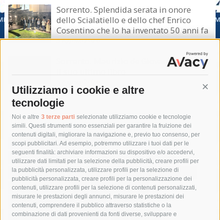
Sorrento. Splendida serata in onore
dello Scialatiello e dello chef Enrico
Cosentino che lo ha inventato 50 anni fa
5 Agosto 2026
Sorrento. Maurizio de Giovanni presenta
il suo ultimo libro
5 Agosto 2026
Utilizziamo i cookie e altre
Cont
tecnologie
Tag
Noi e altre
3 terze parti
selezionate utilizziamo cookie e tecnologie
simili. Questi strumenti sono essenziali per garantire la fruizione dei
contenuti digitali, migliorare la navigazione e, previo tuo consenso, per
acqua
allerta meteo
anas
scopi pubblicitari. Ad esempio, potremmo utilizzare i tuoi dati per le
seguenti finalità: archiviare informazioni su dispositivo e/o accedervi,
area marina protetta di punta campanella
arresto
utilizzare dati limitati per la selezione della pubblicità, creare profili per
la pubblicità personalizzata, utilizzare profili per la selezione di
Asl Napoli 3 sud
capitaneria di porto
capri
carabinieri
pubblicità personalizzata, creare profili per la personalizzazione dei
castellammare di stabia
circumvesuviana
contenuti, utilizzare profili per la selezione di contenuti personalizzati,
misurare le prestazioni degli annunci, misurare le prestazioni dei
comune di sorrento
concerto
contagi
contenuti, comprendere il pubblico attraverso statistiche o la
combinazione di dati provenienti da fonti diverse, sviluppare e
costiera amalfitana
covid-19
eav
elezioni