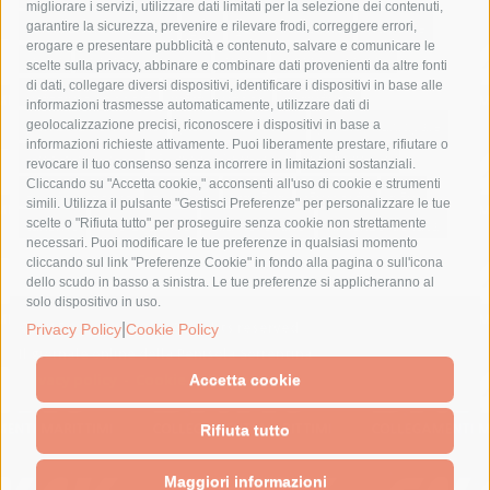
migliorare i servizi, utilizzare dati limitati per la selezione dei contenuti,
fondazione sorrento
gori
guardia costiera
incidente
garantire la sicurezza, prevenire e rilevare frodi, correggere errori,
erogare e presentare pubblicità e contenuto, salvare e comunicare le
lavori
lorenzo balducelli
mare
massa lubrense
scelte sulla privacy, abbinare e combinare dati provenienti da altre fonti
di dati, collegare diversi dispositivi, identificare i dispositivi in base alle
massimo coppola
Meta
napoli
ordinanza
informazioni trasmesse automaticamente, utilizzare dati di
penisola sorrentina
piano di sorrento
polizia municipale
geolocalizzazione precisi, riconoscere i dispositivi in base a
informazioni richieste attivamente. Puoi liberamente prestare, rifiutare o
protezione civile
Regione Campania
sant'agnello
revocare il tuo consenso senza incorrere in limitazioni sostanziali.
Cliccando su "Accetta cookie," acconsenti all'uso di cookie e strumenti
sindaco cuomo
sorrento
studenti
temporali
treni
simili. Utilizza il pulsante "Gestisci Preferenze" per personalizzare le tue
turismo
Vico Equense
villa fiorentino
vincenzo de luca
scelte o "Rifiuta tutto" per proseguire senza cookie non strettamente
necessari. Puoi modificare le tue preferenze in qualsiasi momento
cliccando sul link "Preferenze Cookie" in fondo alla pagina o sull'icona
dello scudo in basso a sinistra. Le tue preferenze si applicheranno al
solo dispositivo in uso.
© 2015 SorrentoPress. All rights reserved.
|
Privacy Policy
Cookie Policy
Il giornale online della Penisola Sorrentina
Privacy policy
-
Cookie Policy
Accetta cookie
Rifiuta tutto
Maggiori informazioni