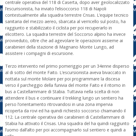
centrale operativa del 118 di Caserta, dopo aver geolocalizzato
l’escurisonista, ha inviato l’elisoccorso 118 di Napoli
contestualmente alla squadra terrestre Cnsas. L’equipe tecnico
sanitaria del mezzo aereo, sbarcata al verricello sul posto, ha
raggiunto e stabilizzato il ciclista per poi recuperarlo in
elicottero. La squadra terrestre del Soccorso alpino ha invece
provveduto, oltre che ad agevolare le operazioni assieme ai
carabinieri della stazione di Magnano Monte Lungo, ad
assistere i compagni di escursione.
Terzo intervento nel primo pomeriggio per un 34enne disperso
al di sotto del monte Faito. L’escursionista aveva bivaccato in
nottata sul monte Molare per poi programmare la discesa
verso il parcheggio della funivia del monte Faito e il ritorno in
bus a Castellammare di Stabia. Tuttavia nella scelta di non
attendere il bus e continuare il trekking lungo un sentiero ha
perso l’orientamento ritrovandosi in una zona impervia
ricoperta da rovi ed ha quindi richiesto soccorso chiamando il
112. La centrale operativa dei carabinieri di Castellammare di
Stabia ha attivato il Cnsas. Una squadra del ha quindi raggiunto
l’uomo dall’alto per poi accompagnarlo sul sentiero e quindi a