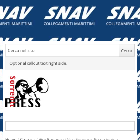
Optional callout text right side.
Home
/
Cronaca
/
Vico Equense
/
Vico Equense. Escursionista