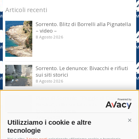
Articoli recenti
Sorrento. Blitz di Borrelli alla Pignatella
– video –
8 Agosto 2026
Sorrento. Le denunce: Bivacchi e rifiuti
sui siti storici
8 Agosto 2026
Piano di Sorrento. “Peggio di Cosa
Nostra”, odio social contro la giunta.
Ipotesi denuncia
7 Agosto 2026
Utilizziamo i cookie e altre
Cont
tecnologie