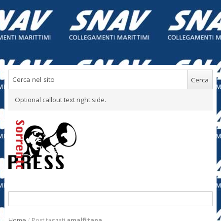
Optional callout text right side.
Home
/
Post taggati
amalfitana