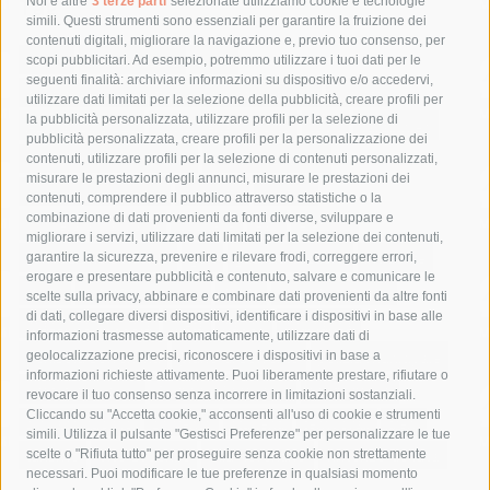
Tag
Noi e altre
3 terze parti
selezionate utilizziamo cookie e tecnologie
simili. Questi strumenti sono essenziali per garantire la fruizione dei
contenuti digitali, migliorare la navigazione e, previo tuo consenso, per
acqua
allerta meteo
anas
scopi pubblicitari. Ad esempio, potremmo utilizzare i tuoi dati per le
seguenti finalità: archiviare informazioni su dispositivo e/o accedervi,
area marina protetta di punta campanella
arresto
utilizzare dati limitati per la selezione della pubblicità, creare profili per
la pubblicità personalizzata, utilizzare profili per la selezione di
Asl Napoli 3 sud
capitaneria di porto
capri
carabinieri
pubblicità personalizzata, creare profili per la personalizzazione dei
castellammare di stabia
circumvesuviana
contenuti, utilizzare profili per la selezione di contenuti personalizzati,
misurare le prestazioni degli annunci, misurare le prestazioni dei
comune di sorrento
concerto
contagi
contenuti, comprendere il pubblico attraverso statistiche o la
combinazione di dati provenienti da fonti diverse, sviluppare e
costiera amalfitana
covid-19
eav
elezioni
migliorare i servizi, utilizzare dati limitati per la selezione dei contenuti,
fondazione sorrento
gori
guardia costiera
incidente
garantire la sicurezza, prevenire e rilevare frodi, correggere errori,
erogare e presentare pubblicità e contenuto, salvare e comunicare le
lavori
lorenzo balducelli
mare
massa lubrense
scelte sulla privacy, abbinare e combinare dati provenienti da altre fonti
di dati, collegare diversi dispositivi, identificare i dispositivi in base alle
massimo coppola
Meta
napoli
ordinanza
informazioni trasmesse automaticamente, utilizzare dati di
penisola sorrentina
piano di sorrento
polizia municipale
geolocalizzazione precisi, riconoscere i dispositivi in base a
informazioni richieste attivamente. Puoi liberamente prestare, rifiutare o
protezione civile
Regione Campania
sant'agnello
revocare il tuo consenso senza incorrere in limitazioni sostanziali.
Cliccando su "Accetta cookie," acconsenti all'uso di cookie e strumenti
sindaco cuomo
sorrento
studenti
temporali
treni
simili. Utilizza il pulsante "Gestisci Preferenze" per personalizzare le tue
turismo
Vico Equense
villa fiorentino
vincenzo de luca
scelte o "Rifiuta tutto" per proseguire senza cookie non strettamente
necessari. Puoi modificare le tue preferenze in qualsiasi momento