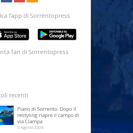
ica l’app di Sorrentopress
nta fan di Sorrentopress
coli recenti
Piano di Sorrento. Dopo il
restyling riapre il campo di
via Ciampa
5 Agosto 2026