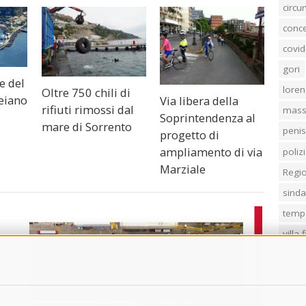
circ
conc
covid
gori
e del
loren
Oltre 750 chili di
Seiano
Via libera della
rifiuti rimossi dal
mass
Soprintendenza al
mare di Sorrento
penis
progetto di
ampliamento di via
poliz
Marziale
Regi
sind
temp
villa