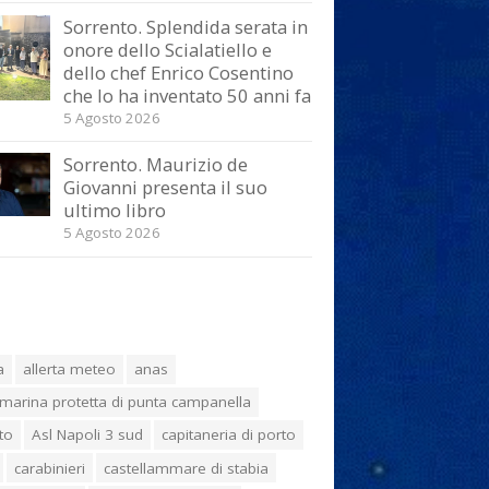
Sorrento. Splendida serata in
onore dello Scialatiello e
dello chef Enrico Cosentino
che lo ha inventato 50 anni fa
5 Agosto 2026
Sorrento. Maurizio de
Giovanni presenta il suo
ultimo libro
5 Agosto 2026
a
allerta meteo
anas
marina protetta di punta campanella
to
Asl Napoli 3 sud
capitaneria di porto
carabinieri
castellammare di stabia