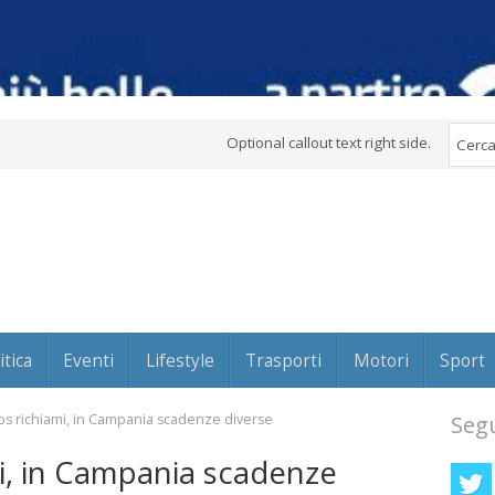
Optional callout text right side.
itica
Eventi
Lifestyle
Trasporti
Motori
Sport
aos richiami, in Campania scadenze diverse
Segu
mi, in Campania scadenze