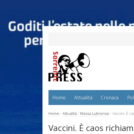
Home
Attualità
Cronaca
Pol
Home
/
Attualità
/
Massa Lubrense
/
Vaccini. È c
Vaccini. È caos richia