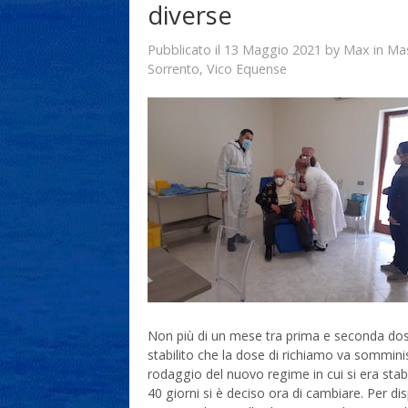
diverse
13 Maggio 2021
Max
Pubblicato il
by
in
Ma
Sorrento
,
Vico Equense
Non più di un mese tra prima e seconda dose 
stabilito che la dose di richiamo va sommini
rodaggio del nuovo regime in cui si era stabi
40 giorni si è deciso ora di cambiare. Per disp