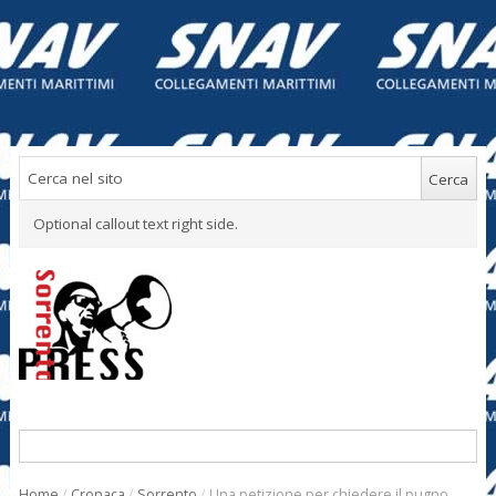
Optional callout text right side.
Home
/
Cronaca
/
Sorrento
/
Una petizione per chiedere il pugno