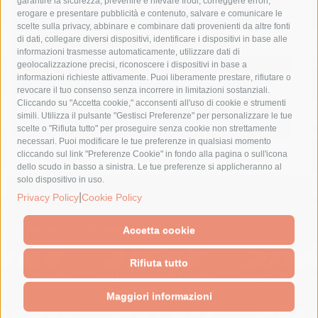
fondazione sorrento
gori
guardia costiera
incidente
garantire la sicurezza, prevenire e rilevare frodi, correggere errori,
erogare e presentare pubblicità e contenuto, salvare e comunicare le
lavori
lorenzo balducelli
mare
massa lubrense
scelte sulla privacy, abbinare e combinare dati provenienti da altre fonti
di dati, collegare diversi dispositivi, identificare i dispositivi in base alle
massimo coppola
Meta
napoli
ordinanza
informazioni trasmesse automaticamente, utilizzare dati di
penisola sorrentina
piano di sorrento
polizia municipale
geolocalizzazione precisi, riconoscere i dispositivi in base a
informazioni richieste attivamente. Puoi liberamente prestare, rifiutare o
protezione civile
Regione Campania
sant'agnello
revocare il tuo consenso senza incorrere in limitazioni sostanziali.
Cliccando su "Accetta cookie," acconsenti all'uso di cookie e strumenti
sindaco cuomo
sorrento
studenti
temporali
treni
simili. Utilizza il pulsante "Gestisci Preferenze" per personalizzare le tue
turismo
Vico Equense
villa fiorentino
vincenzo de luca
scelte o "Rifiuta tutto" per proseguire senza cookie non strettamente
necessari. Puoi modificare le tue preferenze in qualsiasi momento
cliccando sul link "Preferenze Cookie" in fondo alla pagina o sull'icona
dello scudo in basso a sinistra. Le tue preferenze si applicheranno al
solo dispositivo in uso.
© 2015 SorrentoPress. All rights reserved.
|
Privacy Policy
Cookie Policy
Il giornale online della Penisola Sorrentina
Privacy policy
-
Cookie Policy
Accetta cookie
Rifiuta tutto
Maggiori informazioni