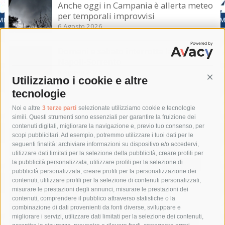
Anche oggi in Campania è allerta meteo
per temporali improvvisi
6 Agosto 2026
Domani e sabato interrotta la linea Eav
Napoli-Sorrento
6 Agosto 2026
Utilizziamo i cookie e altre
Cont
tecnologie
Tag
Noi e altre
3 terze parti
selezionate utilizziamo cookie e tecnologie
simili. Questi strumenti sono essenziali per garantire la fruizione dei
contenuti digitali, migliorare la navigazione e, previo tuo consenso, per
acqua
allerta meteo
anas
scopi pubblicitari. Ad esempio, potremmo utilizzare i tuoi dati per le
seguenti finalità: archiviare informazioni su dispositivo e/o accedervi,
area marina protetta di punta campanella
arresto
utilizzare dati limitati per la selezione della pubblicità, creare profili per
la pubblicità personalizzata, utilizzare profili per la selezione di
Asl Napoli 3 sud
capitaneria di porto
capri
carabinieri
pubblicità personalizzata, creare profili per la personalizzazione dei
castellammare di stabia
circumvesuviana
contenuti, utilizzare profili per la selezione di contenuti personalizzati,
misurare le prestazioni degli annunci, misurare le prestazioni dei
comune di sorrento
concerto
contagi
contenuti, comprendere il pubblico attraverso statistiche o la
combinazione di dati provenienti da fonti diverse, sviluppare e
costiera amalfitana
covid-19
eav
elezioni
migliorare i servizi, utilizzare dati limitati per la selezione dei contenuti,